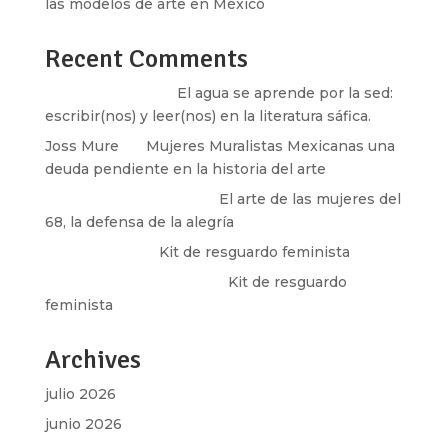
las modelos de arte en México
Recent Comments
Santos Burton
en
El agua se aprende por la sed:
escribir(nos) y leer(nos) en la literatura sáfica.
Joss Mure
en
Mujeres Muralistas Mexicanas una
deuda pendiente en la historia del arte
paulina peñaherrera
en
El arte de las mujeres del
68, la defensa de la alegría
Olga Marina
en
Kit de resguardo feminista
Martha Figueroa Mier
en
Kit de resguardo
feminista
Archives
julio 2026
junio 2026