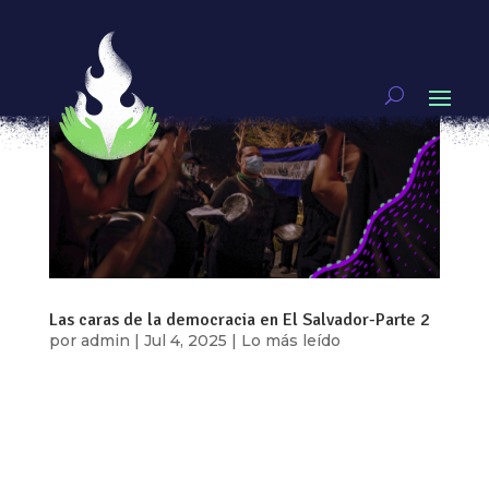
Las caras de la democracia en El Salvador-Parte 2
por
admin
|
Jul 4, 2025
|
Lo más leído
Mujeres feministas luchan por mantener viva la
democracia en un momento de persecución
política y régimen de excepción. Texto por
Danielle Mackey Fotografías por Lizbeth