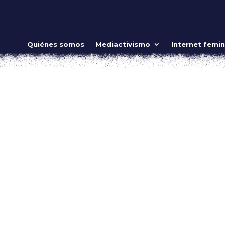
vidad para guerreras
Quiénes somos
Mediactivismo
Internet femin
|
Ago 17, 2017
|
JUEGA COMO NIÑA
,
Video
ow_position=»middle» scene_position=»center» text_color=»dar
shape_divider_position=»bottom» bg_image_animation=»none»]
ing»...