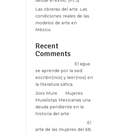
desde el exilio. (Pt.3)
Las obreras del arte. Las
condiciones reales de las
modelos de arte en
México
Recent
Comments
Santos Burton
en
El agua
se aprende por la sed:
escribir(nos) y leer(nos) en
la literatura sáfica.
Joss Mure
en
Mujeres
Muralistas Mexicanas una
deuda pendiente en la
historia del arte
paulina peñaherrera
en
El
arte de las mujeres del 68,