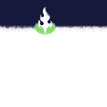
Deporte Adaptado, una acti
por
Evelyn Alcalá González y Anaiz Zamora
[vc_row type=»in_container» full_screen_r
text_align=»left» overlay_strength=»0.3″ 
[vc_column column_padding=»no-extra-padd