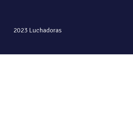
2023 Luchadoras
Colectiva feminista habitando
el espacio físico y digital