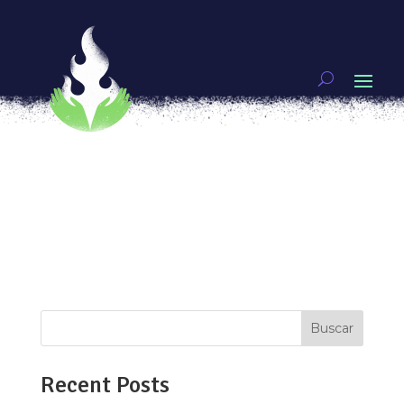
¡Luces, casco y acción! Rueda segura en bici
por
Unx
|
Ago 1, 2019
|
La revolución se hace en
bici
[vc_row type=»in_container»
full_screen_row_position=»middle»
scene_position=»center» text_color=»dark»
text_align=»left» top_padding=»2%»
bottom_padding=»2%» overlay_strength=»0.3″
shape_divider_position=»bottom»
bg_image_animation=»none»...
Buscar
Recent Posts