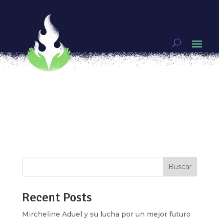
Maresía
por
Zazil Alaíde Collins
|
Ago 27, 2018
|
Vivas nos
queremos
Fotografía: Carlos Baeza Ortega Sirena. Nombre
femenino del sueño Luis Tovar, Diccionario del
mar “I have just realized that the stakes are
myself”, escribió Diane di Prima en el poema
“Revolutionary Letter #1”. Hace algún tiempo
también comprendí que la apuesta soy...
Buscar
Recent Posts
Mircheline Aduel y su lucha por un mejor futuro