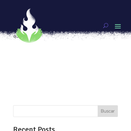
Violencia contra la comunidad LGBTQ+: caminar en
colectivo para vivirse en resistencia.
por
rio1
|
Feb 8, 2022
|
FEMINISMOS
,
Vivas nos
queremos
[vc_row type=»in_container»
full_screen_row_position=»middle»
scene_position=»center» text_color=»dark»
text_align=»left» overlay_strength=»0.3″
shape_divider_position=»bottom»
bg_image_animation=»none»][vc_column
column_padding=»no-extra-padding»...
Buscar
Recent Posts