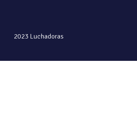
2023 Luchadoras
Colectiva feminista habitando
el espacio físico y digital