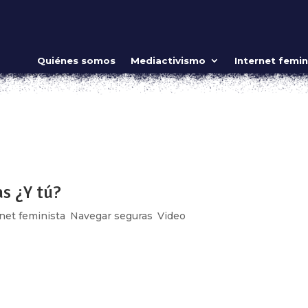
seguras en internet
Quiénes somos
Mediactivismo
Internet femin
 seguras
,
Video
ow_position=»middle» scene_position=»center» text_color=»dar
shape_divider_position=»bottom» bg_image_animation=»none»]
ing»...
s ¿Y tú?
net feminista
,
Navegar seguras
,
Video
adoras sabemos que las mujeres siempre hemos dominando la
atos electrónicos. Nuestro cuerpo y conocimientos, también s
más que la capacidad...