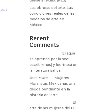
desde el exilio. (Pt.3)
Las obreras del arte. Las
tes »
condiciones reales de las
modelos de arte en
México
Recent
Comments
Santos Burton
en
El agua
se aprende por la sed:
escribir(nos) y leer(nos) en
la literatura sáfica.
Joss Mure
en
Mujeres
Muralistas Mexicanas una
deuda pendiente en la
historia del arte
paulina peñaherrera
en
El
arte de las mujeres del 68,