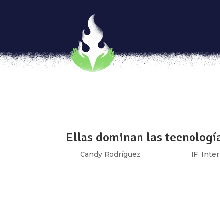
Tenemos derecho a navegar 
por
Anaiz Zamora
|
Dic 5, 2017
|
IF
,
Navegar
[vc_row type=»in_container» full_screen_r
text_align=»left» overlay_strength=»0.3″ 
[vc_column column_padding=»no-extra-padd
Ellas dominan las tecnología
por
Candy Rodríguez
|
Dic 5, 2017
|
IF
,
Inter
¿Y tú cómo usas las tecnologías? En Luch
tecnologías y que ésta no se reduce a apar
un desarrollo tecnológico. La tecnología es 