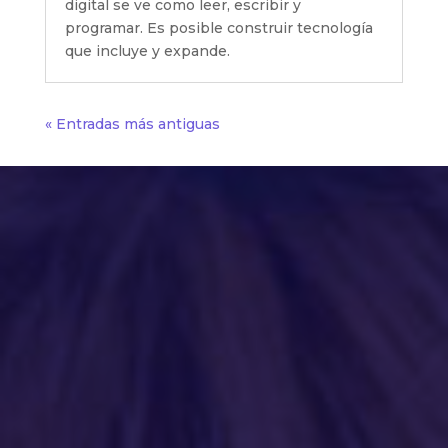
digital se ve como leer, escribir y
programar. Es posible construir tecnología
que incluye y expande.
« Entradas más antiguas