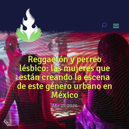
Reggaetón y perreo
lésbico: las mujeres que
están creando la escena
de este género urbano en
México
Abr 21, 2026