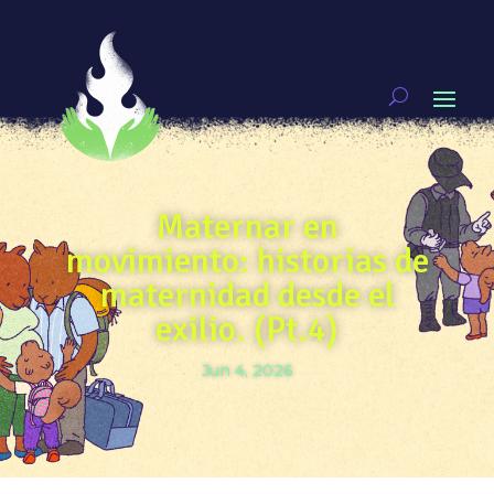
Maternar en
movimiento: historias de
maternidad desde el
exilio. (Pt.4)
Jun 4, 2026