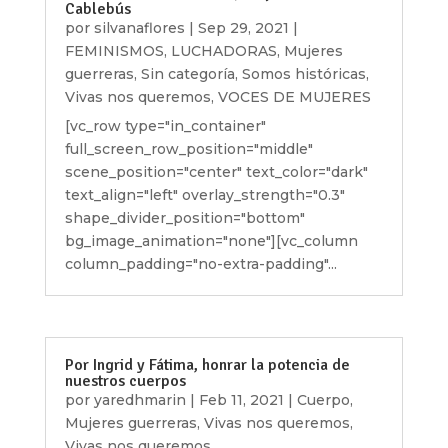
Cablebús
por
silvanaflores
|
Sep 29, 2021
|
FEMINISMOS
,
LUCHADORAS
,
Mujeres
guerreras
,
Sin categoría
,
Somos históricas
,
Vivas nos queremos
,
VOCES DE MUJERES
[vc_row type="in_container"
full_screen_row_position="middle"
scene_position="center" text_color="dark"
text_align="left" overlay_strength="0.3"
shape_divider_position="bottom"
bg_image_animation="none"][vc_column
column_padding="no-extra-padding"...
Por Ingrid y Fátima, honrar la potencia de
nuestros cuerpos
por
yaredhmarin
|
Feb 11, 2021
|
Cuerpo
,
Mujeres guerreras
,
Vivas nos queremos
,
Vivas nos queremos