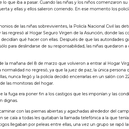
lo que iba a pasar. Cuando las niñas y los niños comenzaron su p
puerta y ellas y ellos salieron corriendo. En ese momento los pol
onios de las niñas sobrevivientes, la Policía Nacional Civil las de
 las regresó al Hogar Seguro Virgen de la Asunción, donde las 
e decidían qué hacer con ellas. Después de que las autoridades
ólo para deslindarse de su responsabilidad, las niñas quedaron a 
de la mañana del 8 de marzo que volvieron a entrar al Hogar Virg
 normalidad no regresó, ya que la juez de paz, la única persona 
las, nunca llegó y la policía decidió encerrarlas en un salón con 
 de las monitoras del hogar.
e la fuga era poner fin a los castigos que les imponían y las cond
n dignas.
aminar con las piernas abiertas y agachadas alrededor del camp
en se caía a todas les quitaban la llamada telefónica a la que te
tigos llegaban por peleas entre ellas, una vez un grupo se rapó la