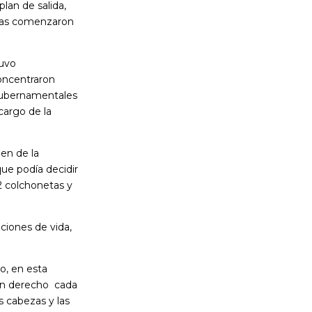
lan de salida,
icías comenzaron
tuvo
concentraron
 gubernamentales
cargo de la
en de la
que podía decidir
22 colchonetas y
iciones de vida,
o, en esta
nían derecho cada
s cabezas y las