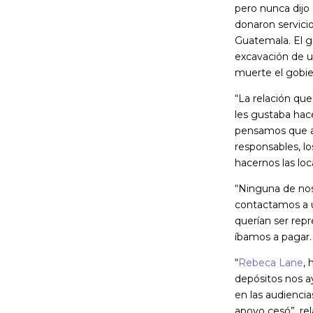
pero nunca dijo 
donaron servicio
Guatemala. El go
excavación de u
muerte el gobie
“La relación que
les gustaba hac
pensamos que ah
responsables, lo
hacernos las loc
“Ninguna de nos
contactamos a 
querían ser rep
íbamos a pagar.
“
Rebeca Lane
, 
depósitos nos a
en las audienci
apoyo cesó”, rel