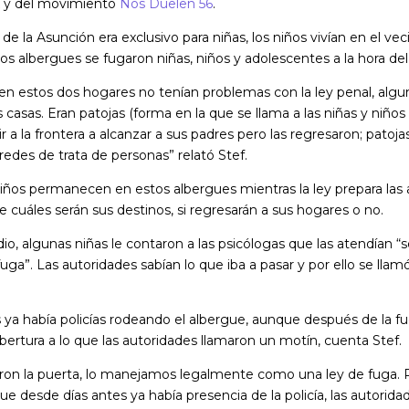
y del movimiento
Nos Duelen 56
.
de la Asunción era exclusivo para niñas, los niños vivían en el v
os albergues se fugaron niñas, niños y adolescentes a la hora de
 en estos dos hogares no tenían problemas con la ley penal, algu
 casas. Eran patojas (forma en la que se llama a las niñas y niño
r a la frontera a alcanzar a sus padres pero las regresaron; patoja
edes de trata de personas” relató Stef.
 niños permanecen en estos albergues mientras la ley prepara las
e cuáles serán sus destinos, si regresarán a sus hogares o no.
io, algunas niñas le contaron a las psicólogas que las atendían “
ga”. Las autoridades sabían lo que iba a pasar y por ello se llamó
 ya había policías rodeando el albergue, aunque después de la fu
ertura a lo que las autoridades llamaron un motín, cuenta Stef.
rieron la puerta, lo manejamos legalmente como una ley de fuga. 
ue desde días antes ya había presencia de la policía, las autorida