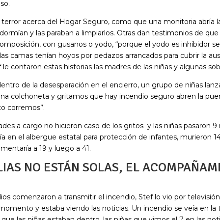
so.
 terror acerca del Hogar Seguro, como que una monitoria abría la
dormían y las paraban a limpiarlos. Otras dan testimonios de que
mposición, con gusanos o yodo, “porque el yodo es inhibidor sex
las camas tenían hoyos por pedazos arrancados para cubrir la aus
ef le contaron estas historias las madres de las niñas y algunas sob
entro de la desesperación en el encierro, un grupo de niñas lanza 
a colchoneta y gritamos que hay incendio seguro abren la puert
o corremos”.
ades a cargo no hicieron caso de los gritos y las niñas pasaron 
día en el albergue estatal para protección de infantes, murieron 1
aumentaría a 19 y luego a 41.
LIAS NO ESTÁN SOLAS, EL ACOMPAÑAM
s comenzaron a transmitir el incendio, Stef lo vio por televisió
momento y estaba viendo las noticias. Un incendio se veía en la 
 que las niñas estaban dentro, las niñas que vimos el 7 en las noti