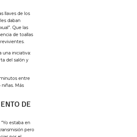
s llaves de los
 les daban
ual”. Que las
encia de toallas
revivientes.
una iniciativa:
a del salón y
9 minutos entre
4 niñas. Más
IENTO DE
n “Yo estaba en
transmisión pero
cias por el