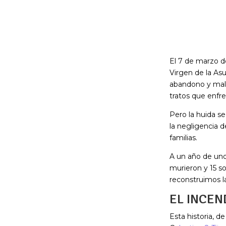
El 7 de marzo d
Virgen de la Asu
abandono y maltr
tratos que enfre
Pero la huida se
la negligencia d
familias.
A un año de uno
murieron y 15 so
reconstruimos l
EL INCEN
Esta historia, d