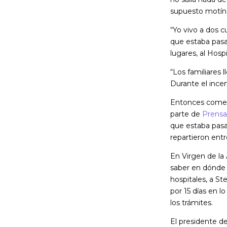
supuesto motín
“Yo vivo a dos c
que estaba pasan
lugares, al Hosp
“Los familiares 
Durante el incen
Entonces comenz
parte de
Prensa
que estaba pasan
repartieron entr
En Virgen de la 
saber en dónde e
hospitales, a Ste
por 15 días en l
los trámites.
El presidente de