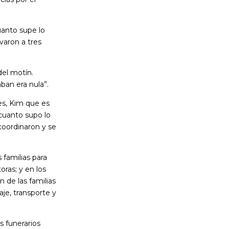
cuanto supe lo
evaron a tres
del motín.
ban era nula”.
es, Kim que es
 cuanto supo lo
coordinaron y se
 familias para
ras; y en los
n de las familias
je, transporte y
s funerarios