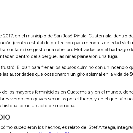
e 2017, en el municipio de San José Pinula, Guatemala, dentro 
nción (
centro estatal de protección para menores de edad víctim
ato infantil)
se gestó una rebelión: Motivadas por el hartazgo d
ntaban dentro del albergue, las niñas planearon una fuga.
 frustró. El plan para frenar los abusos culminó con un incendio 
e las autoridades que ocasionaron un giro abismal en la vida de 5
 de los mayores feminicidios en Guatemala y en el mundo, dond
brevivieron con graves secuelas por el fuego, y en el que aún no 
a historia como un acto de memoria.
DIO
e cómo sucedieron los hechos, es relato de Stef Arteaga, integra