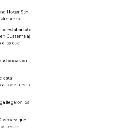
ecino Hogar San
l almuerzo.
nos estaban ahí
s en Guatemala)
s a las que
 audiencias en
se está
 a la asistencia
ga llegaron los
Pareciera que
des tenían