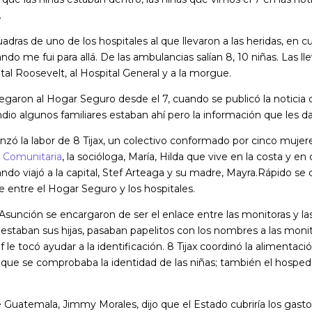
.
uadras de uno de los hospitales al que llevaron a las heridas, en 
do me fui para allá. De las ambulancias salían 8, 10 niñas. Las ll
ital Roosevelt, al Hospital General y a la morgue.
llegaron al Hogar Seguro desde el 7, cuando se publicó la noticia 
dio algunos familiares estaban ahí pero la información que les da
ó la labor de 8 Tijax, un colectivo conformado por cinco mujer
 Comunitaria
, la socióloga, María, Hilda que vive en la costa y en
do viajó a la capital, Stef Arteaga y su madre, Mayra.Rápido se 
e entre el Hogar Seguro y los hospitales.
Asunción se encargaron de ser el enlace entre las monitoras y las
staban sus hijas, pasaban papelitos con los nombres a las monito
f le tocó ayudar a la identificación. 8 Tijax coordinó la alimentació
o que se comprobaba la identidad de las niñas; también el hospeda
 Guatemala, Jimmy Morales, dijo que el Estado cubriría los gasto