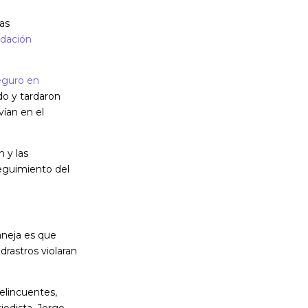
ras
dación
Seguro en
do y tardaron
vían en el
 y las
seguimiento del
aneja es que
adrastros violaran
elincuentes,
iodista, Jorge