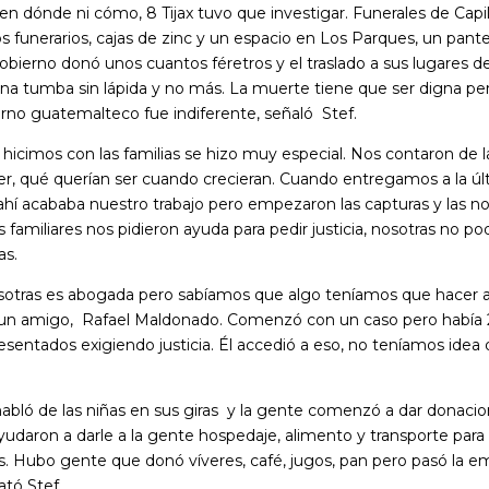
en dónde ni cómo, 8 Tijax tuvo que investigar. Funerales de Capil
s funerarios, cajas de zinc y un espacio en Los Parques, un pant
bierno donó unos cuantos féretros y el traslado a sus lugares de
na tumba sin lápida y no más. La muerte tiene que ser digna per
rno guatemalteco fue indiferente, señaló Stef.
 hicimos con las familias se hizo muy especial. Nos contaron de la
er, qué querían ser cuando crecieran. Cuando entregamos a la úl
í acababa nuestro trabajo pero empezaron las capturas y las no
s familiares nos pidieron ayuda para pedir justicia, nosotras no p
as.
otras es abogada pero sabíamos que algo teníamos que hacer a
un amigo, Rafael Maldonado. Comenzó con un caso pero había
resentados exigiendo justicia. Él accedió a eso, no teníamos ide
habló de las niñas en sus giras y la gente comenzó a dar donacio
yudaron a darle a la gente hospedaje, alimento y transporte para
as. Hubo gente que donó víveres, café, jugos, pan pero pasó la e
ató Stef.