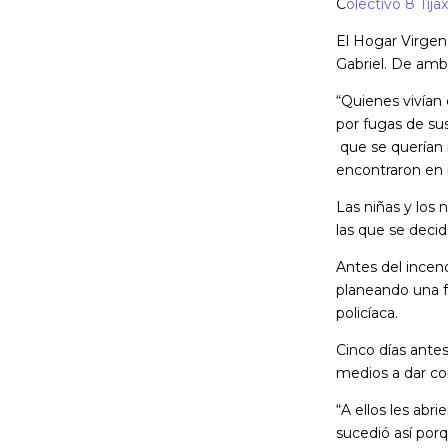
C
olectivo 8 Tijax
El Hogar Virgen 
Gabriel. De amb
“Quienes vivían
por fugas de sus
que se querían i
encontraron en r
Las niñas y los
las que se decid
Antes del incend
planeando una fu
policíaca.
Cinco días antes
medios a dar cob
“A ellos les ab
sucedió así porq