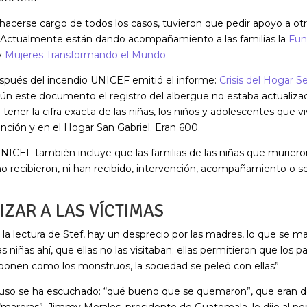
 hacerse cargo de todos los casos, tuvieron que pedir apoyo a ot
 Actualmente están dando acompañamiento a las familias la
Fun
y
Mujeres Transformando el Mundo.
pués del incendio UNICEF emitió el informe:
Crisis del Hogar 
ún este documento el registro del albergue no estaba actualiza
tener la cifra exacta de las niñas, los niños y adolescentes que vi
nción y en el Hogar San Gabriel. Eran 600.
NICEF también incluye que las familias de las niñas que murieron
no recibieron, ni han recibido, intervención, acompañamiento o 
IZAR A LAS VÍCTIMAS
la lectura de Stef, hay un desprecio por las madres, lo que se m
las niñas ahí, que ellas no las visitaban; ellas permitieron que los p
s ponen como los monstruos, la sociedad se peleó con ellas”.
cluso se ha escuchado: “qué bueno que se quemaron”, que eran d
 “mareras”. Jimmy Morales, presidente de Guatemala, le dijo al per