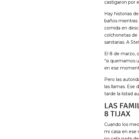
castigaron por e
Hay historias de
baños mientras 
comida en desco
colchonetas de 
sanitarias. A St
El 8 de marzo, d
“si quemamos un
en ese moment
Pero las autorid
las llamas. Ese 
tarde la listad 
LAS FAMI
8 TIJAX
Cuando los medio
mi casa en ese 
no salía nada de