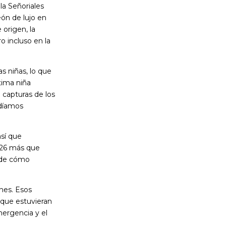
la Señoriales
eón de lujo en
 origen, la
o incluso en la
s niñas, lo que
tima niña
 capturas de los
odíamos
sí que
 26 más que
a de cómo
nes. Esos
 que estuvieran
mergencia y el