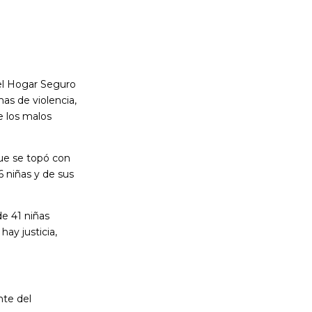
del Hogar Seguro
as de violencia,
e los malos
que se topó con
6 niñas y de sus
e 41 niñas
hay justicia,
nte del