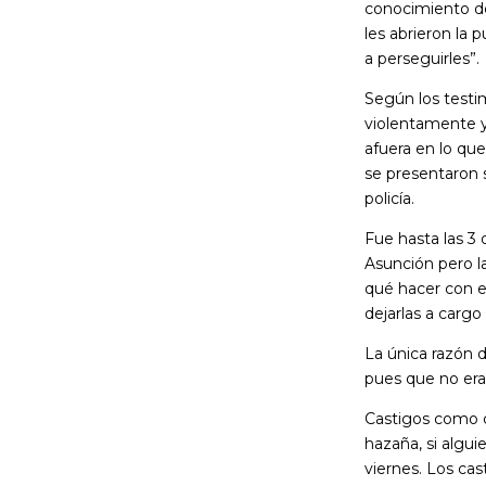
conocimiento de 
les abrieron la 
a perseguirles”.
Según los testim
violentamente y
afuera en lo qu
se presentaron s
policía.
Fue hasta las 3 
Asunción pero la
qué hacer con el
dejarlas a cargo
La única razón d
pues que no era
Castigos como c
hazaña, si algui
viernes. Los cas