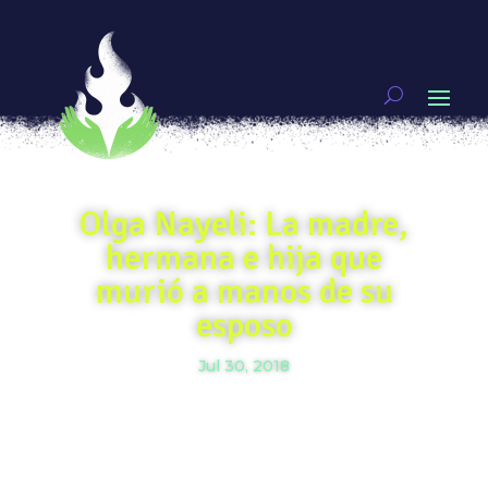
Olga Nayeli: La madre,
hermana e hija que
murió a manos de su
esposo
Jul 30, 2018