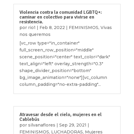
Violencia contra la comunidad LGBTQ+:
caminar en colectivo para vivirse en
resistencia.
por
rio1
|
Feb 8, 2022
|
FEMINISMOS
,
Vivas
nos queremos
[vc_row type="in_container"
full_screen_row_position="middle"
scene_position="center" text_color="dark"
text_align="left" overlay_strength="0.3"
shape_divider_position="bottom"
bg_image_animation="none"][vc_column
column_padding="no-extra-padding"...
Atravesar desde el cielo, mujeres en el
Cablebús
por
silvanaflores
|
Sep 29, 2021
|
FEMINISMOS
,
LUCHADORAS
,
Mujeres