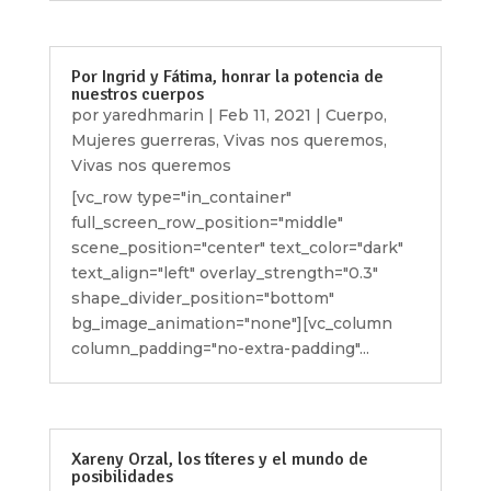
Por Ingrid y Fátima, honrar la potencia de
nuestros cuerpos
por
yaredhmarin
|
Feb 11, 2021
|
Cuerpo
,
Mujeres guerreras
,
Vivas nos queremos
,
Vivas nos queremos
[vc_row type="in_container"
full_screen_row_position="middle"
scene_position="center" text_color="dark"
text_align="left" overlay_strength="0.3"
shape_divider_position="bottom"
bg_image_animation="none"][vc_column
column_padding="no-extra-padding"...
Xareny Orzal, los títeres y el mundo de
posibilidades