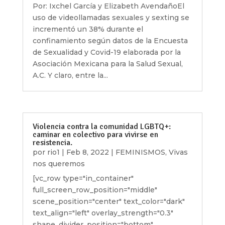
Por: Ixchel García y Elizabeth AvendañoEl
uso de videollamadas sexuales y sexting se
incrementó un 38% durante el
confinamiento según datos de la Encuesta
de Sexualidad y Covid-19 elaborada por la
Asociación Mexicana para la Salud Sexual,
A.C. Y claro, entre la...
Violencia contra la comunidad LGBTQ+:
caminar en colectivo para vivirse en
resistencia.
por
rio1
|
Feb 8, 2022
|
FEMINISMOS
,
Vivas
nos queremos
[vc_row type="in_container"
full_screen_row_position="middle"
scene_position="center" text_color="dark"
text_align="left" overlay_strength="0.3"
shape_divider_position="bottom"