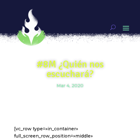
#8M ¿Quién nos
escuchará?
Mar 4, 2020
[vc_row type=»in_container»
full_screen_row_position=»middle»