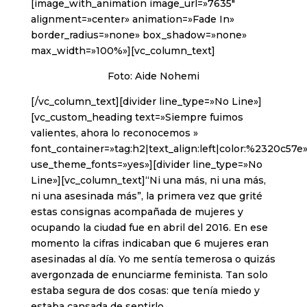
[image_with_animation image_url=»7635″
alignment=»center» animation=»Fade In»
border_radius=»none» box_shadow=»none»
max_width=»100%»][vc_column_text]
Foto: Aide Nohemi
[/vc_column_text][divider line_type=»No Line»]
[vc_custom_heading text=»Siempre fuimos
valientes, ahora lo reconocemos »
font_container=»tag:h2|text_align:left|color:%2320c57e
use_theme_fonts=»yes»][divider line_type=»No
Line»][vc_column_text]“Ni una más, ni una más,
ni una asesinada más”, la primera vez que grité
estas consignas acompañada de mujeres y
ocupando la ciudad fue en abril del 2016. En ese
momento la cifras indicaban que 6 mujeres eran
asesinadas al día. Yo me sentía temerosa o quizás
avergonzada de enunciarme feminista. Tan solo
estaba segura de dos cosas: que tenía miedo y
estaba cansada de sentirlo.