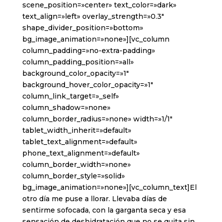
scene_position=»center» text_color=»dark»
text_align=»left» overlay_strength=»0.3″
shape_divider_position=»bottom»
bg_image_animation=»none»][vc_column
column_padding=»no-extra-padding»
column_padding_position=»all»
background_color_opacity=»1″
background_hover_color_opacity=»1″
column_link_target=»_self»
column_shadow=»none»
column_border_radius=»none» width=»1/1″
tablet_width_inherit=»default»
tablet_text_alignment=»default»
phone_text_alignment=»default»
column_border_width=»none»
column_border_style=»solid»
bg_image_animation=»none»][vc_column_text]El
otro día me puse a llorar. Llevaba días de
sentirme sofocada, con la garganta seca y esa
sensación de deshidratación que no se quita sin