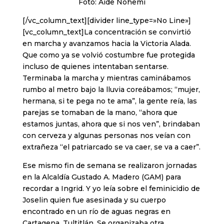
Foto: Aide Nohemi
[/vc_column_text][divider line_type=»No Line»]
[vc_column_text]La concentración se convirtió
en marcha y avanzamos hacia la Victoria Alada.
Que como ya se volvió costumbre fue protegida
incluso de quienes intentaban sentarse.
Terminaba la marcha y mientras caminábamos
rumbo al metro bajo la lluvia coreábamos; “mujer,
hermana, si te pega no te ama”, la gente reía, las
parejas se tomaban de la mano, “ahora que
estamos juntas, ahora que si nos ven”, brindaban
con cerveza y algunas personas nos veían con
extrañeza “el patriarcado se va caer, se va a caer”.
Ese mismo fin de semana se realizaron jornadas
en la Alcaldía Gustado A. Madero (GAM) para
recordar a Ingrid. Y yo leía sobre el feminicidio de
Joselin quien fue asesinada y su cuerpo
encontrado en un río de aguas negras en
Cartagena, Tultitlán. Se organizaba otra