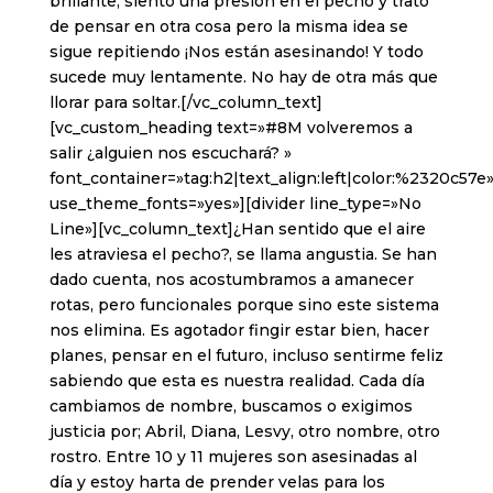
brillante, siento una presión en el pecho y trato
de pensar en otra cosa pero la misma idea se
sigue repitiendo ¡Nos están asesinando! Y todo
sucede muy lentamente. No hay de otra más que
llorar para soltar.[/vc_column_text]
[vc_custom_heading text=»#8M volveremos a
salir ¿alguien nos escuchará? »
font_container=»tag:h2|text_align:left|color:%2320c57e
use_theme_fonts=»yes»][divider line_type=»No
Line»][vc_column_text]¿Han sentido que el aire
les atraviesa el pecho?, se llama angustia. Se han
dado cuenta, nos acostumbramos a amanecer
rotas, pero funcionales porque sino este sistema
nos elimina. Es agotador fingir estar bien, hacer
planes, pensar en el futuro, incluso sentirme feliz
sabiendo que esta es nuestra realidad. Cada día
cambiamos de nombre, buscamos o exigimos
justicia por; Abril, Diana, Lesvy, otro nombre, otro
rostro. Entre 10 y 11 mujeres son asesinadas al
día y estoy harta de prender velas para los