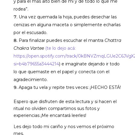
y para el más alto bien de mí y de todo lo que me
rodea”.
Una vez quemada la hoja, puedes desechar las
cenizas en alguna maceta o simplemente echarlas
por el escusado.
Para finalizar puedes escuchar el mantra
Chattra
Chakra Vartee
(te lo dejo acá:
https://open.spotify.com/track/0kBNVZmqLGUe2C6JVgX
si=b4b79655a3444214
) e
imagínate dejando ir todo
lo que quemaste en el papel y conecta con el
agradecimiento.
Apaga tu vela y repite tres veces: ¡HECHO ESTÁ!
Espero que disfruten de esta lectura y si hacen el
ritual no olviden compartirnos sus fotos y
experiencias ¡Me encantará leerles!
Les dejo todo mi cariño y nos vemos el próximo
mes.