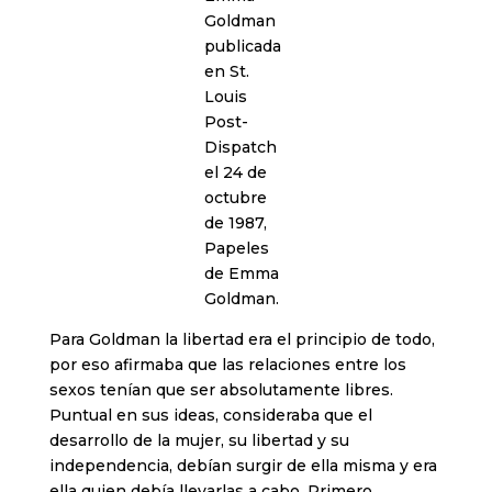
Goldman
publicada
en St.
Louis
Post-
Dispatch
el 24 de
octubre
de 1987,
Papeles
de Emma
Goldman.
Para Goldman la libertad era el principio de todo,
por eso afirmaba que las relaciones entre los
sexos tenían que ser absolutamente libres.
Puntual en sus ideas, consideraba que el
desarrollo de la mujer, su libertad y su
independencia, debían surgir de ella misma y era
ella quien debía llevarlas a cabo. Primero,