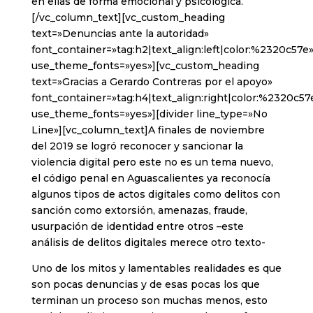
en ellas de forma emocional y psicológica.
[/vc_column_text][vc_custom_heading
text=»Denuncias ante la autoridad»
font_container=»tag:h2|text_align:left|color:%2320c57e
use_theme_fonts=»yes»][vc_custom_heading
text=»Gracias a Gerardo Contreras por el apoyo»
font_container=»tag:h4|text_align:right|color:%2320c57
use_theme_fonts=»yes»][divider line_type=»No
Line»][vc_column_text]A finales de noviembre
del 2019 se logró reconocer y sancionar la
violencia digital pero este no es un tema nuevo,
el código penal en Aguascalientes ya reconocía
algunos tipos de actos digitales como delitos con
sanción como extorsión, amenazas, fraude,
usurpación de identidad entre otros –este
análisis de delitos digitales merece otro texto-
Uno de los mitos y lamentables realidades es que
son pocas denuncias y de esas pocas los que
terminan un proceso son muchas menos, esto