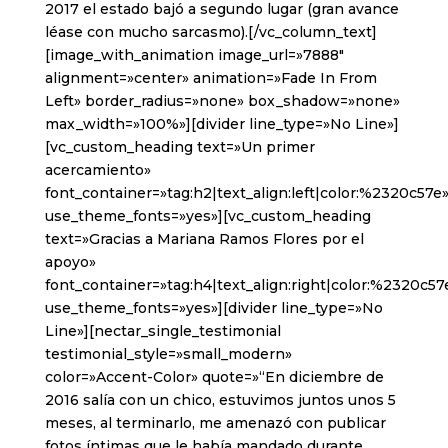
2017 el estado bajó a segundo lugar (gran avance
léase con mucho sarcasmo).[/vc_column_text]
[image_with_animation image_url=»7888″
alignment=»center» animation=»Fade In From
Left» border_radius=»none» box_shadow=»none»
max_width=»100%»][divider line_type=»No Line»]
[vc_custom_heading text=»Un primer
acercamiento»
font_container=»tag:h2|text_align:left|color:%2320c57e
use_theme_fonts=»yes»][vc_custom_heading
text=»Gracias a Mariana Ramos Flores por el
apoyo»
font_container=»tag:h4|text_align:right|color:%2320c57
use_theme_fonts=»yes»][divider line_type=»No
Line»][nectar_single_testimonial
testimonial_style=»small_modern»
color=»Accent-Color» quote=»“En diciembre de
2016 salía con un chico, estuvimos juntos unos 5
meses, al terminarlo, me amenazó con publicar
fotos íntimas que le había mandado durante