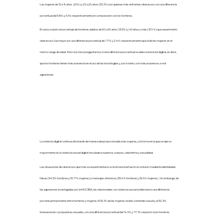
Las mujeres de 12 a 19 años (29%) y 20 a 29 años (30.1%) son quienes más enfrentan ciberacoso con una diferencia
porcentual del 5.8% y 5.1% respectivamente en comparación con los hombres.
En esta ocasión el porcentaje de hombres adultos de 50 a 59 años (13.3%) y 60 años y más (13.6 %) que experimentó
ciberacoso, fue mayor por una diferencia porcentual de 1.7% y 2.4% respectivamente que el de las mujeres en el
mismo rango de edad. Esto nos hace preguntarnos si esta diferencia porcentual se debe a la brecha digital, es decir,
que los hombres tienen más presencia en el uso de las tecnologías y, por lo tanto, son más propensos a vivir
agresiones.
3. La violencia sexual digital afecta más a las mujeres
La violencia digital continua afectando de manera desproporcionada a las mujeres, y la forma en la que se ejerce
mayormente es la violencia sexual digital vinculada a nuestros cuerpos, vida íntima y sexualidad.
Las situaciones de ciberacoso que más se experimentaron a nivel nacional fueron el contacto mediante identidades
falsas (34.5% hombres y 36.7% mujeres) y mensajes ofensivos (33.4% hombres y 32.9% mujeres).
Sin embargo, de
las agresiones investigadas por la MOCIBA, las relacionadas con violencia sexual evidenciaron una diferencia
porcentual importante entre hombres y mujeres.
El 32.1% de las mujeres recibió contenido sexual y el 32. 3%
insinuaciones o propuestas sexuales, con una diferencia porcentual del 14.6% y 17.1% respecto a los hombres.