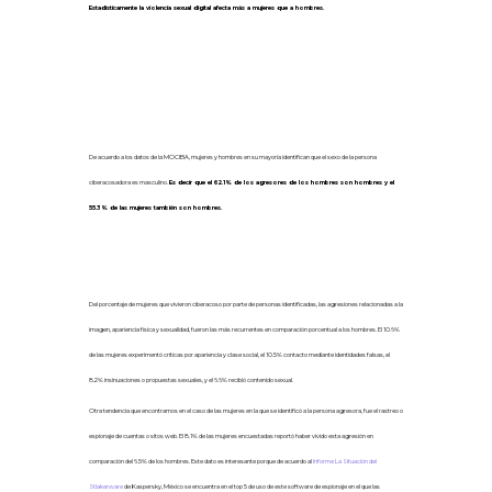
Estadísticamente la violencia sexual digital afecta más a mujeres que a hombres.
4. Personas agresoras identificadas
De acuerdo a los datos de la MOCIBA, mujeres y hombres en su mayoría identifican que el sexo de la persona
ciberacosadora es masculino.
Es decir que
el 62.1% de los agresores de los hombres son hombres y el
55.3% de las mujeres también son hombres.
Del porcentaje de mujeres que vivieron ciberacoso por parte de personas identificadas, las agresiones relacionadas a la
imagen, apariencia física y sexualidad, fueron las más recurrentes en comparación porcentual a los hombres. El 10.6%
de las mujeres experimentó críticas por apariencia y clase social, el 10.5% contacto mediante identidades falsas, el
8.2% insinuaciones o propuestas sexuales, y el 6.6% recibió contenido sexual.
Otra tendencia que encontramos en el caso de las mujeres en la que se identificó a la persona agresora, fue el rastreo o
espionaje de cuentas o sitos web. El 8.1% de las mujeres encuestadas reportó haber vivido esta agresión en
comparación del 6.5% de los hombres. Este dato es interesante porque de acuerdo al
Informe La Situación del
Stlakerware
de Kaspersky, México se encuentra en el top 5 de uso de este software de espionaje en el que las