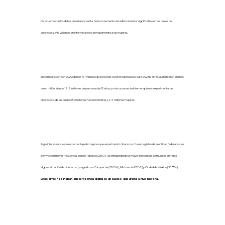
De acuerdo con los datos de esta encuesta, hubo un aumento estadísticamente significativo en los casos de
ciberacoso, y la violencia en internet afectó principalmente a las mujeres.
En comparación con 2020 donde 16.1 millones de personas vivieron ciberacoso, para 2021 la cifras aumentaron en más
de un millón, siendo 17.7 millones de personas de 12 años y más usuarias de Internet quienes experimentaron
ciberacoso, de las cuales 8.0 millones fueron hombres y 9.7 millones mujeres.
Algo interesante sobre el porcentaje de mujeres que experimentó ciberacoso fue el registro de la entidad federativa en
se vivió con mayor frecuencia, siendo Tabasco (28.9%) la entidad donde el mayor porcentaje de mujeres enfrentó
alguna situación de ciberacoso, seguido por Campeche (28.8%), Michoacán 828.2) y Ciudad de México (18.7%).
Estas cifras nos indican que la violencia digital es un suceso que afecta a nivel nacional.
2. Las mujeres jóvenes (12 a 29 años) viven más ciberacoso