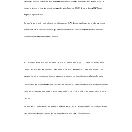
cuerpos y emociones, es decir, en nuestra salud y bienestar físico, social y emocional. De acuerdo a la MOCIBA la
emoción más recurrente a nivel nacional tras vivir ciberacoso fue enojo, el 56.6% de los hombres y 68.2% de las
mujeres lo experimentaron.
El miedo fue una emoción recurrente para las mujeres, pues el 31.7% de las encuestadas reportó haberlo vivido, en
comparación con el 15.1% de los hombres que indicaron experimentarlo. En este caso también vemos un cambio
porcentual importante entre hombres y mujeres.
Ante la violencia digital, 56% de los hombres y 71.5% de las mujeres tomaron la acción de bloquear a las personas,
cuentas o páginas. Nos parece interesante que un porcentaje mayor de mujeres accionaron desde la denuncia o
hablando con una tercera persona, padres, amigos/as o familiares, en comparación porcentual con los hombres.
Reconocemos que las herramientas de autodefensa preventivas y de seguridad son necesarias, y como sociedad civil
seguimos insistiendo en construir estrategias desde lo colectivo y lo individual para hacerle frente a estas formas de
violencia.
Sin duda, datos como los de la MOCIBA dejan en evidencia que es cada vez más relevante hablar de violencia digital y
sus implicaciones, y que las personas que son vulneradas reconocen su gravedad e impactos.