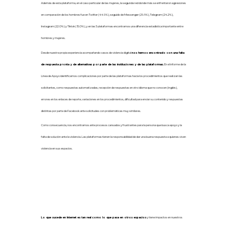
Además de esta plataforma, en el caso particular de las mujeres, la segunda red donde más se enfrentaron agresiones
en comparación de los hombres fue en Twitter (44.9%), seguido de Messenger (29.6%), Telegram (24.2%),
Instagram (22.0%) y Tiktok (15.0%), y en las 5 plataformas encontramos una diferencia estadística importante entre
hombres y mujeres.
Desde nuestra propia experiencia acompañando casos de violencia digital
nos hemos encontrado con una falta
de respuesta pronta y de alternativas por parte de las instituciones y de las plataformas.
En el informe de la
Línea de Apoyo identificamos complicaciones por parte de las plataformas hacia los procedimientos que realizan las
solicitantes, como respuestas automatizadas, recepción de respuestas en otro idioma que no conocen (inglés),
errores en los enlaces de reporte, variaciones en los procedimientos, dificultad para enviar su contenido y respuestas
distintas por parte de Facebook ante solicitudes con problemáticas muy similares.
Como consecuencia, nos encontramos ante procesos cansados y frustrantes para la persona que busca apoyo y la
falta de solución ante la violencia. Las plataformas tienen la responsabilidad de dar una buena respuesta a quienes viven
violencia en sus espacios.
6. La violencia digital tiene consecuencias
Lo que sucede en Internet es tan real como lo que pasa en otros espacios
y tiene impactos en nuestros