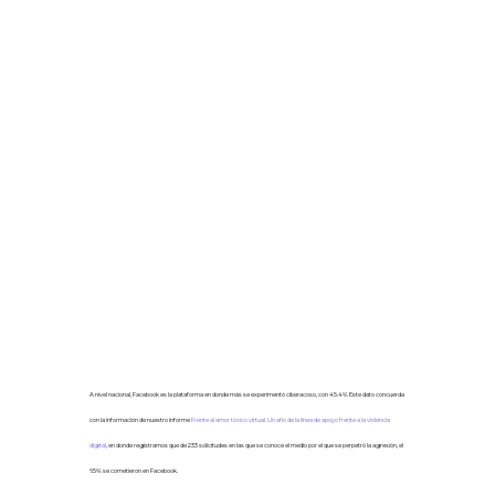
5.Facebook es el medio donde más violencia se experimenta
A nivel nacional, Facebook es la plataforma en donde más se experimentó ciberacoso, con 45.4% Este dato concuerda
con la información de nuestro informe
Frente al amor tóxico virtual. Un año de la línea de apoyo frente a la violencia
digital
, en donde registramos que de 233 solicitudes en las que se conoce el medio por el que se perpetró la agresión, el
65% se cometieron en Facebook.