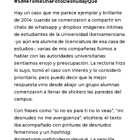
#SíMeToméUnaFotoDesnudayQué
Hay un caso que me parece ejemplar y brillante
de 2014: cuando se comenzaron a compartir en
chats de whatsapp y dropbox imágenes íntimas
de estudiantes de la Universidad Iberoamericana
-yo aún era alumna de licenciatura de esa casa de
estudios-, varias de mis compañeras fuimos a
hablar con las autoridades universitarias:
sentíamos enojo y preocupación. La rectoría hizo
lo suyo, tomó el caso con interés y lo consideró
prioritario, pero puedo decir que la mejor
respuesta vino desde abajo: un grupo alumnas
comenzaron a llenar de
stickers
las paredes del
campus.
Con frases como “si no es para ti no lo veas”, “mi
desnudez no me avergüenza”, etcétera; el texto
iba acompañado con pinturas de desnudos
femeninos y un
hashtag
:
#símetoméunafotodesnudayqué. La sencilla