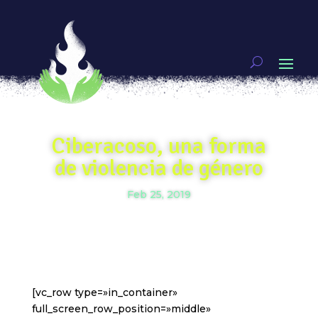
Ciberacoso, una forma
de violencia de género
Feb 25, 2019
[vc_row type=»in_container»
full_screen_row_position=»middle»