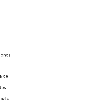
e
donos
ca de
tos
idad y