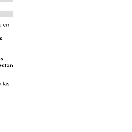
a en
s
os
están
 las