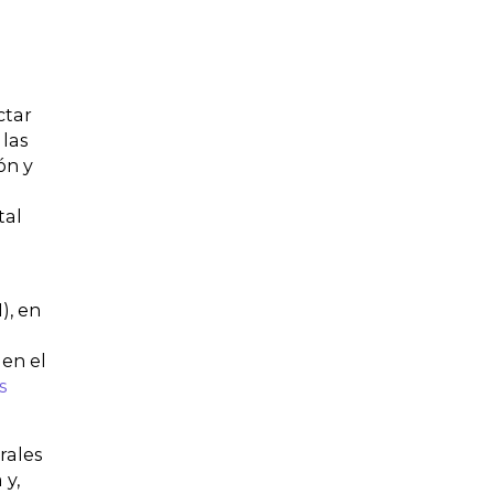
ctar
 las
ón y
tal
), en
r
 en el
s
rales
 y,