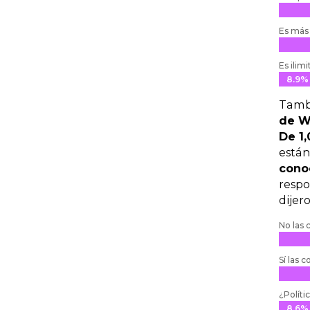
Es más 
Es ilim
8.9%
8.9%
Tamb
de W
De 1,
están
cono
respo
dijer
No las 
Sí las 
¿Políti
8.6%
8.6%