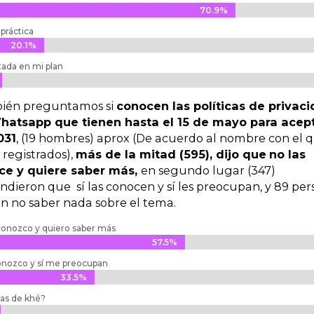
70.9%
70.9%
práctica
20.1%
20.1%
itada en mi plan
ién preguntamos si
conocen las políticas de privac
hatsapp que tienen hasta el 15 de mayo para acept
031
, (19 hombres) aprox (De acuerdo al nombre con el 
 registrados),
más de la mitad (595), dijo que
no las
ce y quiere saber más,
en segundo lugar (347)
ndieron que sí las conocen y sí les preocupan, y 89 pe
on no saber nada sobre el tema.
conozco y quiero saber más
57.5%
57.5%
conozco y sí me preocupan
33.5%
33.5%
cas de khé?