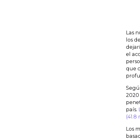
Las n
los d
dejar
el ac
perso
que c
prof
Según
2020 
penet
país.
(41.8
Los m
basad