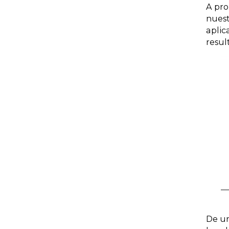
A pro
nuest
aplic
resul
De un