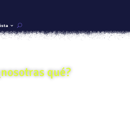
ista
¿nosotras qué?