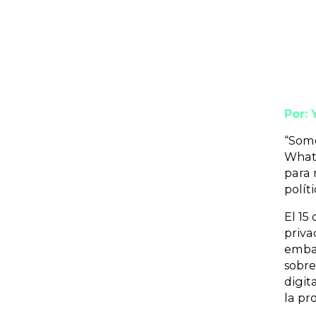
Por:
“Somo
What
para 
polít
El 15
priva
embar
sobre
digit
la pr