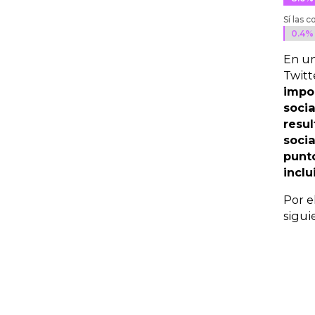
Sí las
0.4%
0.4%
En un
Twitt
impo
socia
resul
socia
punt
incl
Por e
sigui
1
di