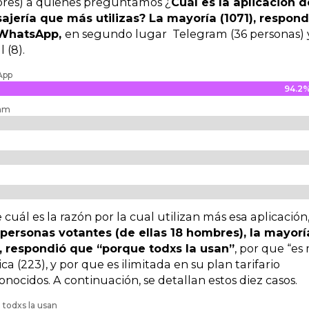
res) a quienes preguntamos ¿
Cuál es la aplicación d
jería que más utilizas? La mayoría (1071), respond
WhatsApp,
en segundo lugar Telegram (36 personas) 
 (8).
App
94.2
94.2
ram
 cuál es la razón por la cual utilizan más esa aplicación
 personas votantes (de ellas 18 hombres), la mayorí
, respondió que “porque todxs la usan”
, por que “es
ica (223), y por que es ilimitada en su plan tarifario
conocidos. A continuación, se detallan estos diez casos.
 todxs la usan