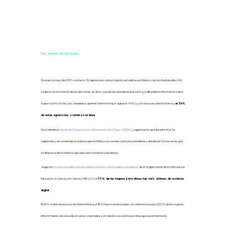
Por: Yunuhen Rangel Medina
De enero a mayo de 2021, ocurrieron 112 agresiones contra mujeres periodistas en México, casi la mitad de ellas (45)
se dieron en el contexto de las elecciones, es decir, cuando las periodistas buscaron y/o difundieron información sobre
lo que ocurría con las y los candidatos, quienes fueron el mayor agresor (46%) y con el proceso electoral en sí y
el 39%
de estas agresiones ocurrieron en línea.
Así lo detalla el
reporte de Comunicación e Información de la Mujer (CIMAC)
, organización que durante años ha
registrado y documentado la violencia que en México se comete contra las periodistas y detalla las formas en las que
se diferencía de la violencia ejercida contra hombres periodistas.
Según la
Encuesta mundial sobre la violencia en línea contra mujeres periodistas,
de la Organización de la ONU para la
Educación, la Ciencia y la Cultura (UNESCO) el
73% de las mujeres periodistas han sido víctimas de violencia
digital.
El
25 % recibió amenazas de violencia física, el 18 % fueron amenazadas con violencia sexual y el 20 % de las mujeres
informó haber sido atacada sin estar conectadas y en relación a la violencia en línea que experimentaron.