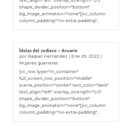
text_align="left" overlay_strength="0.3"
shape_divider_position="bottom"
bg_image_animation="none"][vc_column
column_padding="no-extra-padding"...
Ídolas del zodiaco – Acuario
por
Raquel Hernández
|
Ene 29, 2022
|
Mujeres guerreras
[vc_row type="in_container"
full_screen_row_position="middle"
scene_position="center" text_color="dark"
text_align="left" overlay_strength="0.3"
shape_divider_position="bottom"
bg_image_animation="none"][vc_column
column_padding="no-extra-padding"...