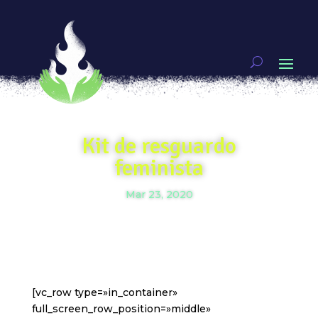
Kit de resguardo
feminista
Mar 23, 2020
[vc_row type=»in_container»
full_screen_row_position=»middle»