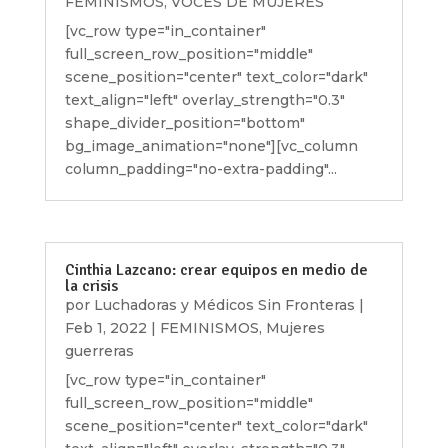
FEMINISMOS
,
VOCES DE MUJERES
[vc_row type="in_container"
full_screen_row_position="middle"
scene_position="center" text_color="dark"
text_align="left" overlay_strength="0.3"
shape_divider_position="bottom"
bg_image_animation="none"][vc_column
column_padding="no-extra-padding"...
Cinthia Lazcano: crear equipos en medio de
la crisis
por
Luchadoras y Médicos Sin Fronteras
|
Feb 1, 2022
|
FEMINISMOS
,
Mujeres
guerreras
[vc_row type="in_container"
full_screen_row_position="middle"
scene_position="center" text_color="dark"