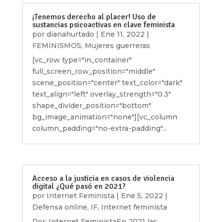
¡Tenemos derecho al placer! Uso de
sustancias psicoactivas en clave feminista
por
dianahurtado
|
Ene 11, 2022
|
FEMINISMOS
,
Mujeres guerreras
[vc_row type="in_container"
full_screen_row_position="middle"
scene_position="center" text_color="dark"
text_align="left" overlay_strength="0.3"
shape_divider_position="bottom"
bg_image_animation="none"][vc_column
column_padding="no-extra-padding"...
Acceso a la justicia en casos de violencia
digital ¿Qué pasó en 2021?
por
Internet Feminista
|
Ene 5, 2022
|
Defensa online
,
IF
,
Internet feminista
Por: Internet FeministaEn 2021 las