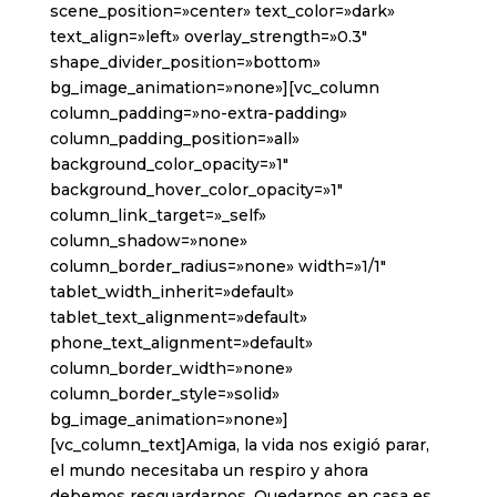
scene_position=»center» text_color=»dark»
text_align=»left» overlay_strength=»0.3″
shape_divider_position=»bottom»
bg_image_animation=»none»][vc_column
column_padding=»no-extra-padding»
column_padding_position=»all»
background_color_opacity=»1″
background_hover_color_opacity=»1″
column_link_target=»_self»
column_shadow=»none»
column_border_radius=»none» width=»1/1″
tablet_width_inherit=»default»
tablet_text_alignment=»default»
phone_text_alignment=»default»
column_border_width=»none»
column_border_style=»solid»
bg_image_animation=»none»]
[vc_column_text]Amiga, la vida nos exigió parar,
el mundo necesitaba un respiro y ahora
debemos resguardarnos. Quedarnos en casa es