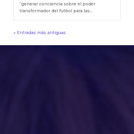
“generar conciencia sobre el poder
transformador del futbol para las...
« Entradas más antiguas