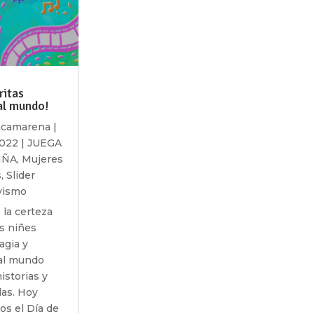
ritas
al mundo!
acamarena
|
2022
|
JUEGA
IÑA
,
Mujeres
s
,
Slider
vismo
la certeza
s niñes
agia y
al mundo
istorias y
das. Hoy
os el Día de