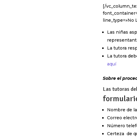
[/vc_column_tex
font_container=
line_type=»No 
Las niñas asp
representant
La tutora res
La tutora deb
aquí
Sobre el proced
Las tutoras de
formulari
Nombre de la 
Correo electr
Número telefó
Certeza de q