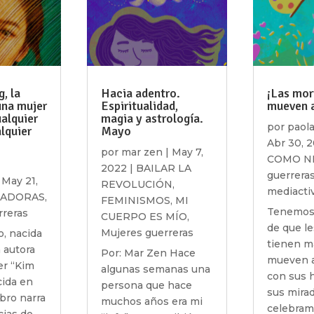
, la
Hacia adentro.
¡Las mor
una mujer
Espiritualidad,
mueven 
ualquier
magia y astrología.
por
paol
lquier
Mayo
Abr 30, 
por
mar zen
|
May 7,
COMO N
2022
|
BAILAR LA
guerrera
|
May 21,
REVOLUCIÓN
,
mediacti
HADORAS
,
FEMINISMOS
,
MI
Tenemos 
rreras
CUERPO ES MÍO
,
de que le
Mujeres guerreras
, nacida
tienen m
a autora
Por: Mar Zen Hace
mueven 
er “Kim
algunas semanas una
con sus h
cida en
persona que hace
sus mira
ibro narra
muchos años era mi
celebram