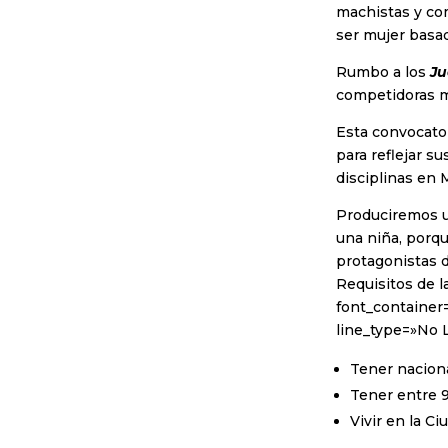
machistas y co
ser mujer basad
Rumbo a los
Ju
competidoras me
Esta convocato
para reflejar s
disciplinas en 
Produciremos u
una niña, porq
protagonistas 
Requisitos de l
font_container=
line_type=»No 
Tener nacion
Tener entre 9 
Vivir en la C