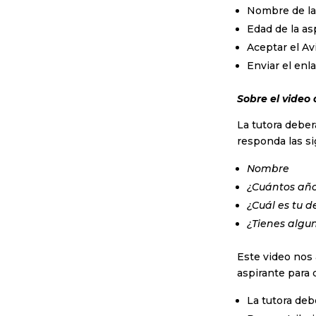
Nombre de la
Edad de la as
Aceptar el A
Enviar el enl
Sobre el video
La tutora deber
responda las s
Nombre
¿Cuántos año
¿Cuál es tu d
¿Tienes algun
Este video nos 
aspirante para 
La tutora deb