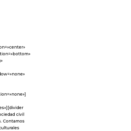
ion=»center»
sition=»bottom»
g»
adow=»none»
tion=»none»]
s»][divider
ciedad civil
es. Contamos
culturales