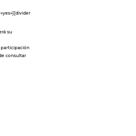
»yes»][divider
erá su
participación
ede consultar