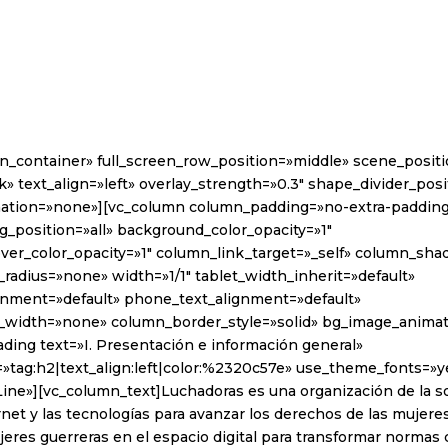
in_container» full_screen_row_position=»middle» scene_posit
k» text_align=»left» overlay_strength=»0.3″ shape_divider_po
ation=»none»][vc_column column_padding=»no-extra-paddin
_position=»all» background_color_opacity=»1″
er_color_opacity=»1″ column_link_target=»_self» column_sh
radius=»none» width=»1/1″ tablet_width_inherit=»default»
ignment=»default» phone_text_alignment=»default»
_width=»none» column_border_style=»solid» bg_image_anima
ding text=»I. Presentación e información general»
»tag:h2|text_align:left|color:%2320c57e» use_theme_fonts=»ye
ine»][vc_column_text]Luchadoras es una organización de la so
rnet y las tecnologías para avanzar los derechos de las mujer
jeres guerreras en el espacio digital para transformar normas 