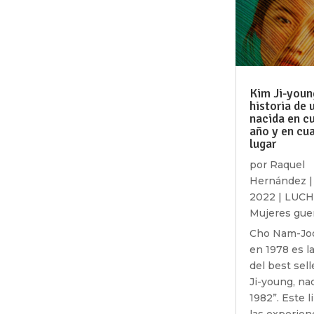
Kim Ji-young
historia de 
nacida en c
año y en cua
lugar
por
Raquel
Hernández
2022
|
LUC
Mujeres gue
Cho Nam-Joo
en 1978 es l
del best sell
Ji-young, na
1982”. Este l