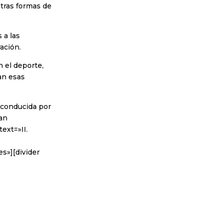
tras formas de
 a las
ación.
 el deporte,
an esas
 conducida por
an
ext=»II.
s»][divider