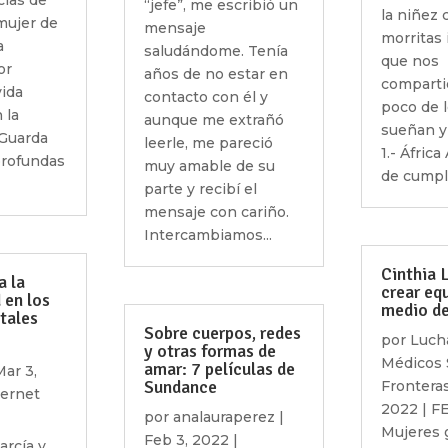
cias de
“jefe”, me escribió un
la niñez 
mujer de
mensaje
morritas 
a
saludándome. Tenía
que nos
or
años de no estar en
comparti
vida
contacto con él y
poco de 
 la
aunque me extrañó
sueñan y
 Guarda
leerle, me pareció
1.- África
profundas
muy amable de su
de cumpli
parte y recibí el
mensaje con cariño.
Intercambiamos...
Cinthia 
a la
crear eq
 en los
medio de 
tales
Sobre cuerpos, redes
por
Luch
y otras formas de
Médicos 
amar: 7 películas de
Mar 3,
Sundance
Frontera
ternet
2022
|
F
por
analauraperez
|
Mujeres 
Feb 3, 2022
|
arcía y