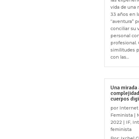
las experien
vida de una 
33 años en l
“aventura” p
conciliar su 
personal con
profesional.
similitudes 
con las...
Una mirada 
complejidad
cuerpos digi
por
Internet
Feminista
|
2022
|
IF
,
In
feminista
Por: Ixchel G