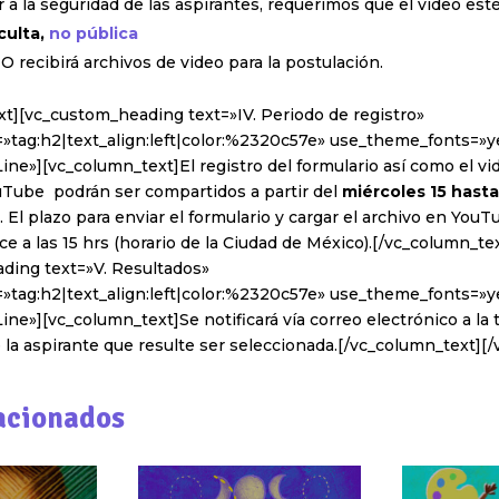
r a la seguridad de las aspirantes, requerimos que el video est
culta,
no pública
 recibirá archivos de video para la postulación.
xt][vc_custom_heading text=»IV. Periodo de registro»
»tag:h2|text_align:left|color:%2320c57e» use_theme_fonts=»ye
ine»][vc_column_text]El registro del formulario así como el vi
ouTube podrán ser compartidos a partir del
miércoles 15 hasta
. El plazo para enviar el formulario y cargar el archivo en YouT
nce a las 15 hrs (horario de la Ciudad de México).[/vc_column_te
ding text=»V. Resultados»
»tag:h2|text_align:left|color:%2320c57e» use_theme_fonts=»ye
ine»][vc_column_text]Se notificará vía correo electrónico a la t
la aspirante que resulte ser seleccionada.[/vc_column_text][
acionados