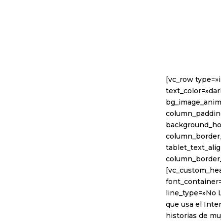
[vc_row type=»
text_color=»dar
bg_image_anim
column_padding
background_hov
column_border_
tablet_text_al
column_border
[vc_custom_hea
font_container=
line_type=»No L
que usa el Inte
historias de mu