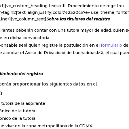
t][vc_custom_heading text=»III. Procedimiento de registro»
»tag:h2|text_align:justify|color:%2320c57e» use_theme_fonts=
Line»][vc_column_text]
Sobre las titulares del registro
irantes deberán contar con una tutora mayor de edad, quien s
e en dicha convocatoria
ponsable será quien registre la postulación en el
formulario
de 
e aceptar el Aviso de Privacidad de LuchadorasMX, el cual pu
imiento del registro
berán proporcionar los siguientes datos en el
o
tutora de la aspirante
ónico de la tutora
nico de la tutora
ue vive en la zona metropolitana de la CDMX