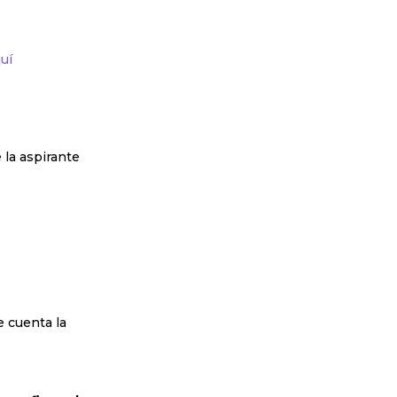
uí
 la aspirante
e cuenta la