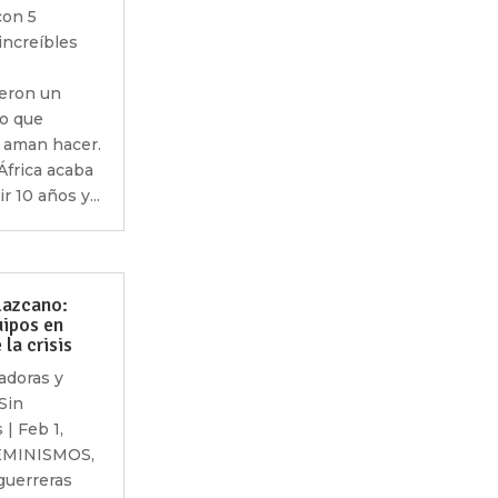
con 5
increíbles
eron un
lo que
 aman hacer.
 África acaba
r 10 años y...
Lazcano:
uipos en
la crisis
adoras y
Sin
s
|
Feb 1,
EMINISMOS
,
guerreras