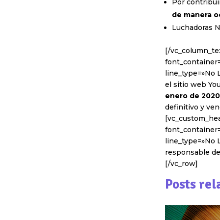
Por contribui
de manera o
Luchadoras NO
[/vc_column_te
font_container=
line_type=»No L
el sitio web Y
enero de 2020
definitivo y ve
[vc_custom_hea
font_container=
line_type=»No L
responsable de 
[/vc_row]
Posts rel