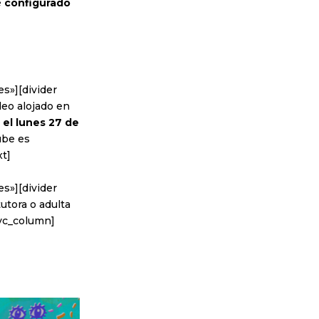
é
configurado
s»][divider
deo alojado en
 el lunes 27 de
ube es
xt]
s»][divider
utora o adulta
/vc_column]