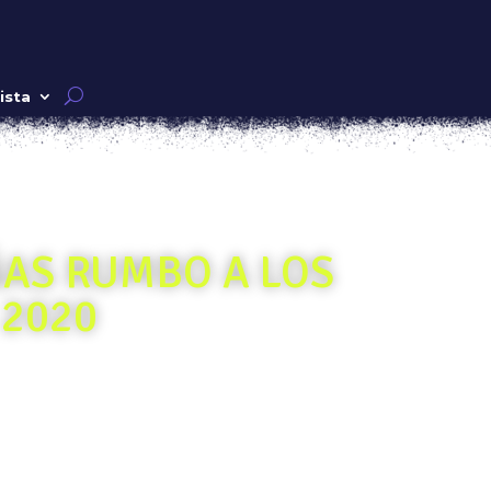
ista
ÑAS RUMBO A LOS
 2020