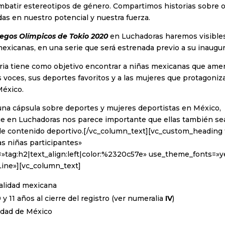
mbatir estereotipos de género. Compartimos historias sobre o
as en nuestro potencial y nuestra fuerza.
egos Olímpicos de Tokio 2020
en Luchadoras haremos visibles
xicanas, en una serie que será estrenada previo a su inaugur
ria tiene como objetivo encontrar a niñas mexicanas que amen
us voces, sus deportes favoritos y a las mujeres que protagoniz
México.
na cápsula sobre deportes y mujeres deportistas en México,
ue en Luchadoras nos parece importante que ellas también se
de contenido deportivo.[/vc_column_text][vc_custom_heading t
as niñas participantes»
»tag:h2|text_align:left|color:%2320c57e» use_theme_fonts=»ye
Line»][vc_column_text]
alidad mexicana
y 11 años al cierre del registro (ver numeralia
IV
)
iudad de México