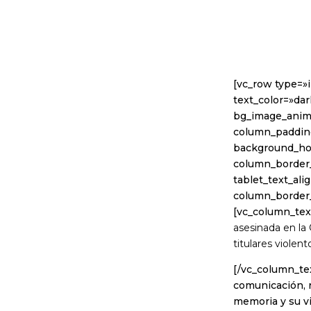
[vc_row type=»
text_color=»dar
bg_image_anim
column_padding
background_hov
column_border_
tablet_text_al
column_border
[vc_column_tex
asesinada en la
titulares violen
[/vc_column_te
comunicación, r
memoria y su vi