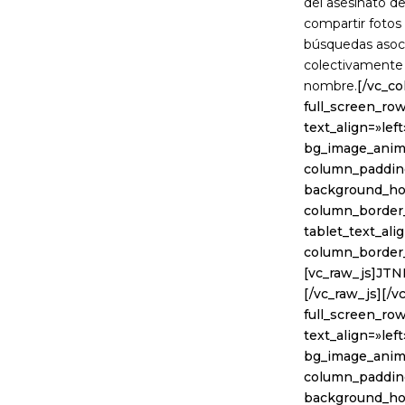
del asesinato de
compartir fotos 
búsquedas asoci
colectivamente a
nombre.
[/vc_c
full_screen_ro
text_align=»lef
bg_image_anim
column_padding
background_hov
column_border_
tablet_text_al
column_border
[vc_raw_js]J
[/vc_raw_js][/
full_screen_ro
text_align=»lef
bg_image_anim
column_padding
background_hov