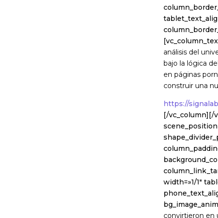
column_border_
tablet_text_al
column_border
[vc_column_tex
análisis del uni
bajo la lógica d
en páginas porn
construir una nu
https://signala
[/vc_column][/
scene_position=
shape_divider
column_padding
background_col
column_link_t
width=»1/1″ tab
phone_text_ali
bg_image_anim
convirtieron en 