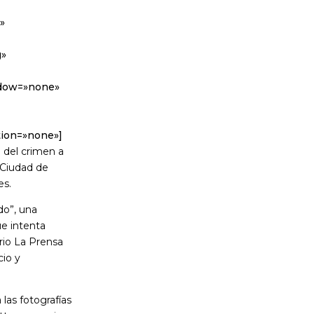
»
g»
adow=»none»
tion=»none»]
a del crimen a
 Ciudad de
es.
ido”, una
ue intenta
ario La Prensa
cio y
las fotografías