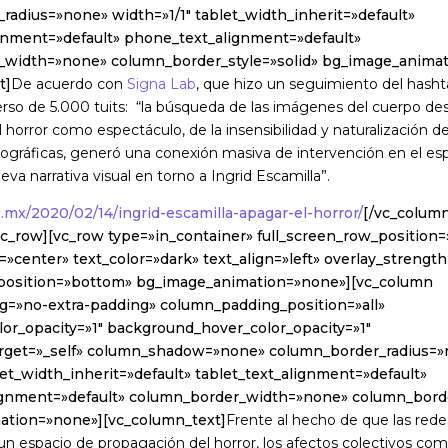
radius=»none» width=»1/1″ tablet_width_inherit=»default»
ignment=»default» phone_text_alignment=»default»
_width=»none» column_border_style=»solid» bg_image_anima
t]
De acuerdo con
Signa Lab
, que hizo un seguimiento del hasht
verso de 5.000 tuits: “la búsqueda de las imágenes del cuerpo des
el horror como espectáculo, de la insensibilidad y naturalización d
ográficas, generó una conexión masiva de intervención en el espa
eva narrativa visual en torno a Ingrid Escamilla”.
b.mx/2020/02/14/ingrid-escamilla-apagar-el-horror/
[/vc_column
vc_row][vc_row type=»in_container» full_screen_row_position
»center» text_color=»dark» text_align=»left» overlay_strength
_position=»bottom» bg_image_animation=»none»][vc_column
=»no-extra-padding» column_padding_position=»all»
or_opacity=»1″ background_hover_color_opacity=»1″
arget=»_self» column_shadow=»none» column_border_radius=
let_width_inherit=»default» tablet_text_alignment=»default»
gnment=»default» column_border_width=»none» column_borde
ation=»none»][vc_column_text]
Frente al hecho de que las rede
un espacio de propagación del horror, los afectos colectivos com