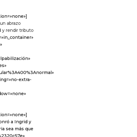
tion=»none»]
 un abrazo
 y rendir tributo
=»in_container»
»
pabilización»
es»
egular%3A400%3Anormal»
ing=»no-extra-
adow=»none»
tion=»none»]
nró a Ingrid y
oria sea más que
r:%2320c57e»