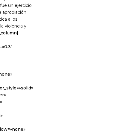
fue un ejercicio
a apropiación
ica a los
a violencia y
_column]
=»0.3″
»none»
r_style=»solid»
er»
»
g»
adow=»none»