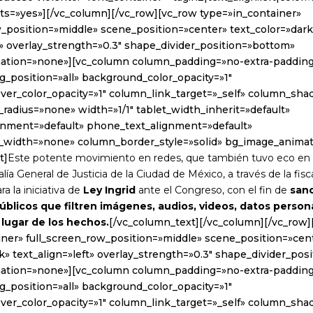
s=»yes»][/vc_column][/vc_row][vc_row type=»in_container»
w_position=»middle» scene_position=»center» text_color=»dark
t» overlay_strength=»0.3″ shape_divider_position=»bottom»
ation=»none»][vc_column column_padding=»no-extra-paddin
_position=»all» background_color_opacity=»1″
er_color_opacity=»1″ column_link_target=»_self» column_sh
radius=»none» width=»1/1″ tablet_width_inherit=»default»
ignment=»default» phone_text_alignment=»default»
_width=»none» column_border_style=»solid» bg_image_anima
t]
Este potente movimiento en redes, que también tuvo eco en la
alía General de Justicia de la Ciudad de México, a través de la fisc
a la iniciativa de
Ley Ingrid
ante el Congreso, con el fin de
sanc
úblicos que filtren imágenes, audios, videos, datos person
 lugar de los hechos.
[/vc_column_text][/vc_column][/vc_row]
iner» full_screen_row_position=»middle» scene_position=»cen
k» text_align=»left» overlay_strength=»0.3″ shape_divider_po
ation=»none»][vc_column column_padding=»no-extra-paddin
_position=»all» background_color_opacity=»1″
er_color_opacity=»1″ column_link_target=»_self» column_sh