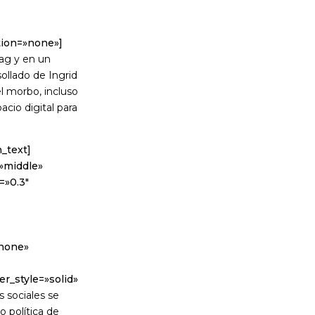
tion=»none»]
ag y en un
ollado de Ingrid
el morbo, incluso
cio digital para
_text]
=»middle»
=»0.3″
»none»
r_style=»solid»
s sociales se
o política de