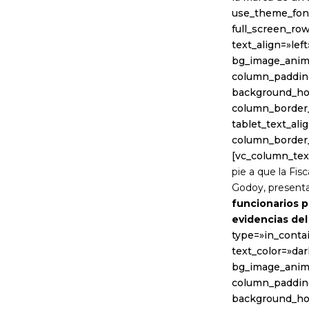
use_theme_font
full_screen_ro
text_align=»lef
bg_image_anim
column_padding
background_hov
column_border_
tablet_text_al
column_border
[vc_column_tex
pie a que la Fisc
Godoy, presentar
funcionarios p
evidencias del
type=»in_conta
text_color=»dar
bg_image_anim
column_padding
background_hov