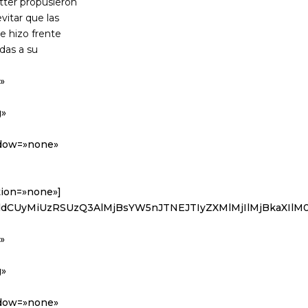
itter propusieron
vitar que las
e hizo frente
das a su
»
g»
adow=»none»
tion=»none»]
2VldCUyMiUzRSUzQ3AlMjBsYW5nJTNEJTIyZXMlMjIlMjBka
»
g»
adow=»none»