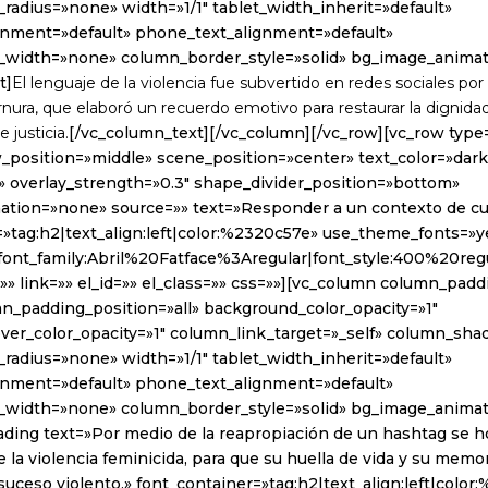
radius=»none» width=»1/1″ tablet_width_inherit=»default»
ignment=»default» phone_text_alignment=»default»
_width=»none» column_border_style=»solid» bg_image_anima
t]
El lenguaje de la violencia fue subvertido en redes sociales por
ernura, que elaboró un recuerdo emotivo para restaurar la dignidad
 justicia.
[/vc_column_text][/vc_column][/vc_row][vc_row type
w_position=»middle» scene_position=»center» text_color=»dark
t» overlay_strength=»0.3″ shape_divider_position=»bottom»
tion=»none» source=»» text=»Responder a un contexto de cul
=»tag:h2|text_align:left|color:%2320c57e» use_theme_fonts=»y
font_family:Abril%20Fatface%3Aregular|font_style:400%20r
» link=»» el_id=»» el_class=»» css=»»][vc_column column_padd
n_padding_position=»all» background_color_opacity=»1″
er_color_opacity=»1″ column_link_target=»_self» column_sh
radius=»none» width=»1/1″ tablet_width_inherit=»default»
ignment=»default» phone_text_alignment=»default»
_width=»none» column_border_style=»solid» bg_image_anima
ding text=»Por medio de la reapropiación de un hashtag se ho
de la violencia feminicida, para que su huella de vida y su mem
suceso violento.» font_container=»tag:h2|text_align:left|colo