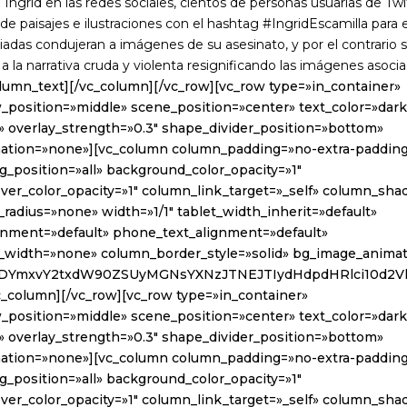
 Ingrid en las redes sociales, cientos de personas usuarias de Tw
de paisajes e ilustraciones con el hashtag #IngridEscamilla para e
adas condujeran a imágenes de su asesinato, y por el contrario s
 la narrativa cruda y violenta resignificando las imágenes asocia
olumn_text][/vc_column][/vc_row][vc_row type=»in_container»
w_position=»middle» scene_position=»center» text_color=»dark
t» overlay_strength=»0.3″ shape_divider_position=»bottom»
ation=»none»][vc_column column_padding=»no-extra-paddin
_position=»all» background_color_opacity=»1″
er_color_opacity=»1″ column_link_target=»_self» column_sh
radius=»none» width=»1/1″ tablet_width_inherit=»default»
ignment=»default» phone_text_alignment=»default»
_width=»none» column_border_style=»solid» bg_image_anima
TNDYmxvY2txdW90ZSUyMGNsYXNzJTNEJTIydHdpdHRlci10d
vc_column][/vc_row][vc_row type=»in_container»
w_position=»middle» scene_position=»center» text_color=»dark
t» overlay_strength=»0.3″ shape_divider_position=»bottom»
ation=»none»][vc_column column_padding=»no-extra-paddin
_position=»all» background_color_opacity=»1″
er_color_opacity=»1″ column_link_target=»_self» column_sh