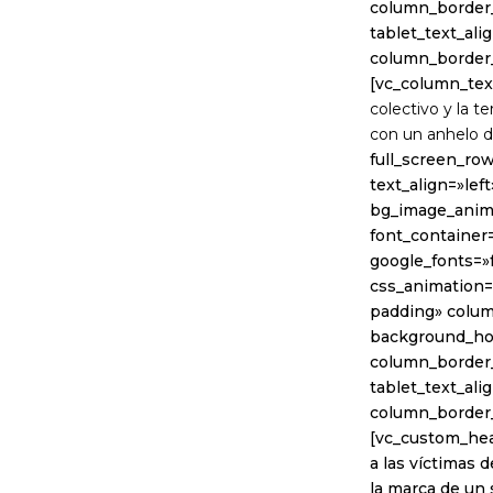
column_border_
tablet_text_al
column_border
[vc_column_tex
colectivo y la t
con un anhelo de
full_screen_ro
text_align=»lef
bg_image_anima
font_container
google_fonts=»
css_animation=»
padding» colum
background_hov
column_border_
tablet_text_al
column_border
[vc_custom_hea
a las víctimas 
la marca de un 