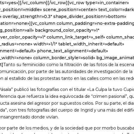
s=»yes»][/vc_column][/vc_row][vc_row type=»in_container»
w_position=»middle» scene_position=»center» text_color=»dark
t» overlay_strength=»0.3″ shape_divider_position=»bottom»
ation=»none»][vc_column column_padding=»no-extra-paddin
_position=»all» background_color_opacity=»1″
er_color_opacity=»1″ column_link_target=»_self» column_sh
radius=»none» width=»1/1″ tablet_width_inherit=»default»
ignment=»default» phone_text_alignment=»default»
_width=»none» column_border_style=»solid» bg_image_anima
t]
Tanto su feminicidio como la filtración de las fotos de la escen
omunicación, por parte de las autoridades de investigación de la
 al estallido de las protestas tanto en las calles como en las red
Pásala” publicó las fotografías con el titular «La Culpa la tuvo Cup
ferencia que refuerza la idea equivocada de “crimen pasional”, q
nducta asesina del agresor por supuestos celos. Por su parte, el di
a”, con tres fotografías del cuerpo de Ingrid y una más del edifi
nsangrentado donde vivían.
 por parte de los medios, y de la sociedad que por morbo buscaba 