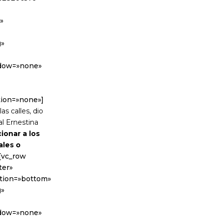
»
g»
adow=»none»
tion=»none»]
s calles, dio
al Ernestina
ionar a los
ales o
[vc_row
ter»
sition=»bottom»
g»
adow=»none»