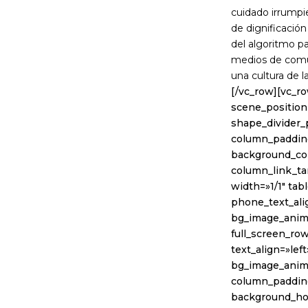
cuidado irrumpie
de dignificación
del algoritmo pa
medios de comuni
una cultura de l
[/vc_row][vc_r
scene_position=
shape_divider
column_padding
background_col
column_link_t
width=»1/1″ tab
phone_text_ali
bg_image_anima
full_screen_ro
text_align=»lef
bg_image_anim
column_padding
background_hov