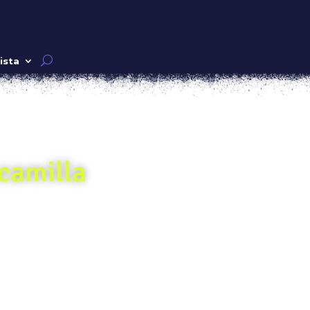
ista
camilla