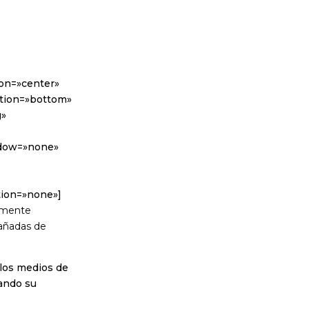
ion=»center»
sition=»bottom»
g»
adow=»none»
tion=»none»]
almente
añadas de
los medios de
tando su