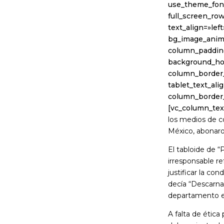
use_theme_font
full_screen_ro
text_align=»lef
bg_image_anim
column_padding
background_hov
column_border_
tablet_text_al
column_border
[vc_column_tex
los medios de c
México, abonaron
El tabloide de “
irresponsable re
justificar la co
decía “Descarnad
departamento e
A falta de ética