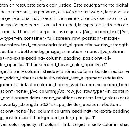
ron en respuesta para exigir justicia. Este acuerpamiento digital 
 de la memoria, las personas, a través de sus tweets, lograron un
ra generar una movilización. De manera colectiva se hizo una crít
cación que normalizan la brutalidad, la espectacularización de l
a crueldad hacia el cuerpo de las mujeres.
[/vc_column_text][/vc
ow type=»in_container» full_screen_row_position=»middle»
»center» text_color=»dark» text_align=»left» overlay_strength
_position=»bottom» bg_image_animation=»none»][vc_column
=»no-extra-padding» column_padding_position=»all»
or_opacity=»1″ background_hover_color_opacity=»1″
arget=»_self» column_shadow=»none» column_border_radius=
let_width_inherit=»default» tablet_text_alignment=»default»
gnment=»default» column_border_width=»none» column_borde
tion=»none»][/vc_column][/vc_row][vc_row type=»in_contain
w_position=»middle» scene_position=»center» text_color=»dark
t» overlay_strength=»0.3″ shape_divider_position=»bottom»
ation=»none»][vc_column column_padding=»no-extra-paddin
_position=»all» background_color_opacity=»1″
er_color_opacity=»1″ column_link_target=»_self» column_sh