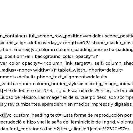
in_container» full_screen_row_position=»middle» scene_posit
k» text_align=»left» overlay_strength=»0.3″ shape_divider_po
ation=»none»][vc_column column_padding=»no-extra-paddin
_position=»all» background_color_opacity=»1″
er_color_opacity=»1″ column_link_target=»_self» column_sh
radius=»none» width=»1/1″ tablet_width_inherit=»default»
ignment=»default» phone_text_alignment=»default»
_width=»none» column_border_style=»solid» bg_image_anima
t]
El 9 de febrero del 2019, Ingrid Escamilla de 25 años, fue brut
 Ciudad de México. Las imágenes de su cuerpo desollado acomp
tos y revictimizantes, aparecieron en medios impresos y digitales.
xt][vc_custom_heading text=»Esta forma de reproducción por 
ecrudeció e hizo viral la saña del feminicidio de Ingrid, violen
da.» font_container=»tag:h2|text_align:left|color:%2320c57e»