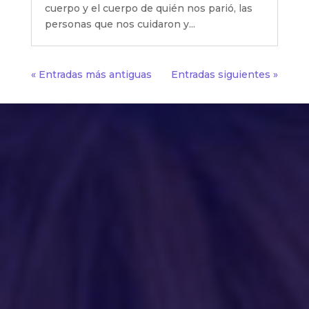
cuerpo y el cuerpo de quién nos parió, las
personas que nos cuidaron y...
« Entradas más antiguas
Entradas siguientes »