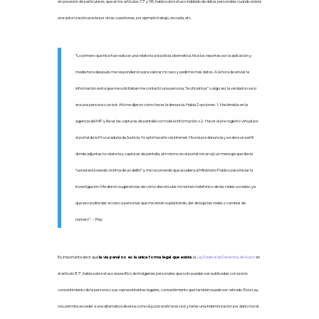
en posesión de particulares, que en los artículos 67 y 68, habla sobre el uso indebido de datos personales cuando existe
una autorización previa por otras cuestiones, por ejemplo trabajo, escuela, etc.
“Lo primero que hice fue realizar
una relatoría a la policía cibernética, hice los reportes por la aplicación y
media hora después me respondieron para valorar mi caso y pedirme más datos. A la hora de enviar la
información extra que me solicitaban me contactó una persona, “la oficial Irus” o algo así, la verdad no sé si
era una persona o un bot. Ahí me dijeron cómo hacer la denuncia. Había 2 opciones: 1- Haciéndolo en la
agencia del MP y llevar las capturas de pantalla con toda la
información o 2- Hacer el pre registro virtual por
el portal de la Procuraduría de Justicia. Yo opté hacerlo vía internet. Hice la pre denuncia y se abre un perfil
donde adjuntas tu relatoría y capturas de pantalla, ahí mismo en el portal me arrojó un mensaje que decía
“usted está siendo víctima de un delito“ y me recomendó que acudiera al Ministerio Público para iniciar la
investigación. Me dieron sugerencias de cómo desvincular mi número telefónico de las redes sociales, ya
que eso podría dar acceso a personas que me están suplantando, dar de baja las redes o cambiar de
número”. – Rey
Es importante decir que
la vía penal no es la única forma legal que existe
, la
Ley Federal de Derechos de Autor
en
el artículo 87, habla sobre el uso específico de imágenes personales que solo pueden ser publicadas con previo
consentimiento de la persona o sus representantes legales, consentimiento que también puede ser retirado. Esta Ley
nos permite acceder a una alternativa diversa como el
juicio ordinario civil,
y tener una indemnización por daño moral.