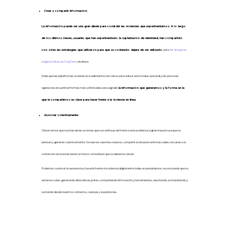
Crear y compartir información:
La información puede ser una gran aliada para combatir las violencias que experimentamos. A lo largo
de los últimos meses, usuaries que han experimentado la suplantación de identidad, han compartido
con otres las estrategias que utilizaron para que su contenido dejara de ser utilizado
, para
dar de baja las
páginas falsas de OnlyFans
, etcétera.
Dado que las plataformas no tienen procedimientos tan claros para reducir este modus operandi y las personas
agresoras encuentran formas más sofisticadas para agredir,
la información que generamos y la forma en la
que la compartimos es clave para hacer frente a la violencia en línea.
Accionar colectivamente:
Observamos que muchas de las acciones que son exitosas de frente a este problema, logran impacto porque se
piensan y generan colectivamente. Ya sean los reportes masivos, compartir la situación entre las redes cercanas o la
contención emocional, tienen un factor comunitario que no debemos obviar.
Podemos construir la resistencia y hacerle frente a la violencia digital entre todes acuerpándonos, reconociendo que no
estamos soles, generando alternativas juntes, compartiendo información y herramientas, reportando, acompañando y
sumando desde nuestros contextos, cuerpas y experiencias.