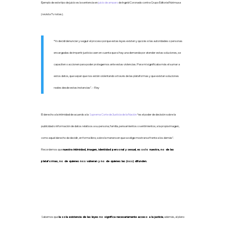
Ejemplo de este tipo de juicio es la sentencia en
juicio de amparo
de Ingrid Coronado contra Grupo Editorial Notmusa
(revista Tv notas).
“Yo decidí denunciar y seguir el proceso porque estas leyes existen y quizás si las autoridades o personas
encargadas de impartir justicia caen en cuenta que sí hay una demanda por atender estas soluciones, se
capaciten o accionen para poder protegernos ante estas violencias. Para mí significaba más el sumar a
estos datos, que sepan que nos están violentando a través de las plataformas y que existan soluciones
reales desde estas instancias”. – Rey
El derecho a la intimidad de acuerdo a la
Suprema Corte de Justicia de la Nación
“es el poder de decisión sobre la
publicidad o información de datos relativos a su persona, familia, pensamientos o sentimientos; a la propia imagen,
como aquel derecho de decidir, en forma libre, sobre la manera en que se elige mostrarse frente a los demás”.
Recordemos que
nuestra intimidad, imagen, identidad personal y sexual, es solo nuestra, no de las
plataformas, no de quienes nos vulneran y no de quienes las (nos) difunden.
Leyes que no alcanzan
Sabemos que
la sola existencia de las leyes no significa necesariamente acceso a la justicia
, además, al plano