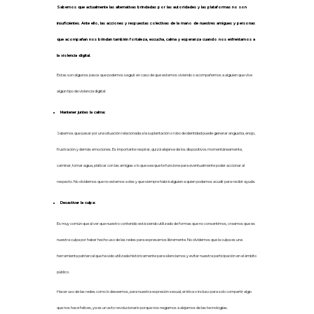
Sabemos que actualmente las alternativas brindadas por las autoridades y las plataformas no son
insuficientes. Ante ello, las acciones y respuestas colectivas de la mano de nuestres amigues y personas
que acompañan nos brindan también fortaleza, escucha, calma y esperanza cuando nos enfrentamos a
la violencia digital.
Estas son algunos pasos que podemos seguir en caso de que estemos viviendo o acompañemos a alguien que vive
algún tipo de violencia digital:
Mantener juntes la calma:
Sabemos que pasar por una situación relacionada a la suplantación o robo de identidad puede generar angustia, enojo,
frustración y demás emociones. Es importante respirar, quizá alejarse de los dispositivos momentáneamente,
caminar, tomar agua, platicar con las amigas o lo que sea que te funcione para eventualmente poder accionar al
respecto. No olvidemos que no estamos soles y que siempre habrá alguien a quien podamos acudir para recibir ayuda.
Desactivar la culpa:
Es muy común que al ver que nuestro contenido está siendo utilizado de formas que no consentimos, creamos que es
nuestra culpa por haber hecho uso de las redes para expresarnos libremente. No olvidemos que la culpa es una
herramienta patriarcal que ha sido utilizada históricamente para silenciarnos y evitar nuestra participación en el ámbito
público.
Hacer uso de las redes como lo deseemos, para nuestra expresión sexual, erótica o incluso para solo compartir algo
que nos hace felices, ya es un acto revolucionario porque nos negamos a alejarnos de las tecnologías.