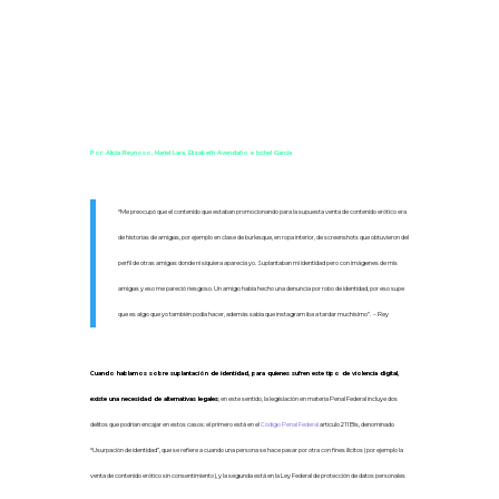
Por:
Alicia Reynoso, Mariel Lara, Elizabeth Avendaño e Ixchel García
“M
e preocupó que el contenido que estaban promocionando para la supuesta venta de contenido erótico era
de historias de amigas, por ejemplo en clase de burlesque, en ropa interior, de screenshots que obtuvieron del
perfil de otras amigas donde ni siquiera aparecía yo. Suplantaban mi identidad pero con imágenes de mis
amigas y eso me pareció riesgoso.
Un amigo había hecho una denuncia por robo de identidad, por eso supe
que es algo que yo también podía hacer, además sabía que instagram iba a tardar muchísimo”. – Rey
Cuando hablamos sobre suplantación de identidad, para quienes sufren este tipo de violencia digital,
existe una necesidad de alternativas legales
; en este sentido, la legislación en materia Penal Federal incluye dos
delitos que podrían encajar en estos casos: el primero está en el
Código Penal Federal
artículo 211 Bis, denominado
“Usurpación de identidad”, que se refiere a cuando una persona se hace pasar por otra con fines ilícitos (por ejemplo la
venta de contenido erótico sin consentimiento), y la segunda está en la Ley Federal de protección de datos personales