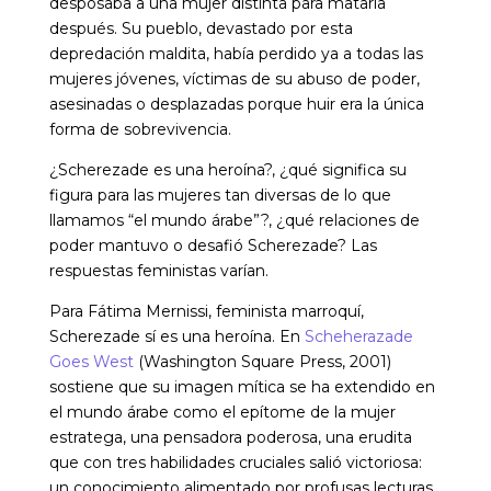
desposaba a una mujer distinta para matarla
después. Su pueblo, devastado por esta
depredación maldita, había perdido ya a todas las
mujeres jóvenes, víctimas de su abuso de poder,
asesinadas o desplazadas porque huir era la única
forma de sobrevivencia.
¿Scherezade es una heroína?, ¿qué significa su
figura para las mujeres tan diversas de lo que
llamamos “el mundo árabe”?, ¿qué relaciones de
poder mantuvo o desafió Scherezade? Las
respuestas feministas varían.
Para Fátima Mernissi, feminista marroquí,
Scherezade sí es una heroína. En
Scheherazade
Goes West
(Washington Square Press, 2001)
sostiene que su imagen mítica se ha extendido en
el mundo árabe como el epítome de la mujer
estratega, una pensadora poderosa, una erudita
que con tres habilidades cruciales salió victoriosa:
un conocimiento alimentado por profusas lecturas