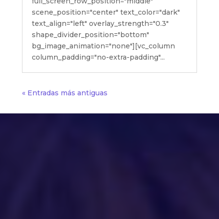
full_screen_row_position="middle"
scene_position="center" text_color="dark"
text_align="left" overlay_strength="0.3"
shape_divider_position="bottom"
bg_image_animation="none"][vc_column
column_padding="no-extra-padding"...
« Entradas más antiguas