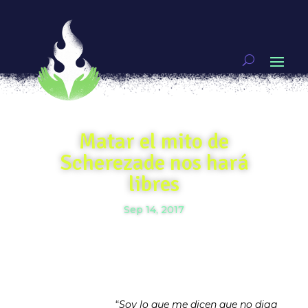
Matar el mito de
Scherezade nos hará
libres
Sep 14, 2017
“
Soy lo que me dicen que no diga