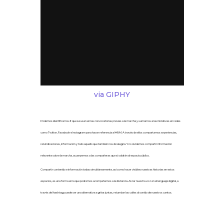
via GIPHY
Podemos
identificar los # que se usan en las convocatorias previas a la marcha y sumarnos a las iniciativas en redes
como Twitter, Facebook e Instagram para hacer referencia al #8M. A través de ellos compartamos experiencias,
reivindicaciones, información y todo aquello que también nos dé alegría. Y no olvidemos compartir información
relevante sobre la marcha, acuerpemos a las compañeras que sí saldrán al espacio público.
Compartir contenido e información todas simultáneamente, así como hacer visibles nuestras historias en estos
espacios, es una forma en la que podremos acompañarnos a la distancia. Alzar nuestra voz en el lenguaje digital, a
través del hashtag, puede ser una alternativa a gritar juntas, retumbar las calles al sonido de nuestros cantos.
3. Potenciemos los discursos y las