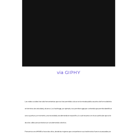
via GIPHY
2.- Tomar el hashtag, tomar las redes
Las redes sociales han sido herramientas que nos han permitido colocar en la mirada pública asuntos de forma distinta
en términos de velocidad y alcance. Los hashtags, por ejemplo, nos permiten agrupar contenido que permite identificar
una coyuntura, un momento, una necesidad, una demanda en específico, lo cual resuena con el uso particular que se le
da a las calles para protestar
por
una demanda colectiva.
Pensemos en el #MeToo hace dos años, donde las mujeres que compartieron sus testimonios
fueron acuerpadas por