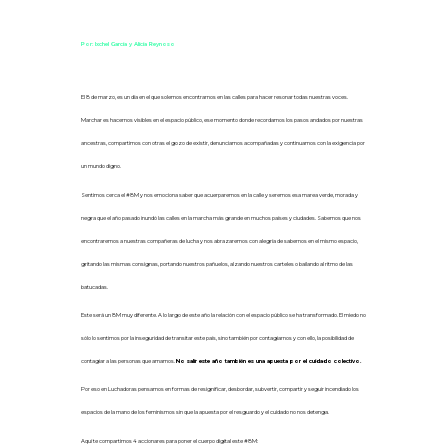
Por: Ixchel García y Alicia Reynoso
El 8 de marzo, es un día en el que solemos encontrarnos en las calles para
hacer
resonar todas nuestras voces.
Marchar
es hacernos visibles
en el espacio público
, ese
momento donde recordamos los pasos andados por nuestras
ancestras, compartimos con otras el gozo de existir,
denunciamos acompañadas y continuamos
con la exigencia por
un mundo digno.
Sentimos cerca el #8M
y nos emociona saber que acuerparemos
en
la calle y seremos esa marea verde, morada y
negra que el año pasado inundó las calles en la marcha más grande en muchos países y ciudades. Sabemos que nos
encontraremos a nuestras compañeras
de lucha
y nos abrazaremos
con alegría
de sabernos en el mismo espacio,
gritando las mismas consignas, portando nuestros pañuelos, alzando nuestros carteles o bailando al ritmo de las
batucadas.
Este será un 8M muy diferente. A lo largo de este año la relación con el espacio público se ha transformado. El miedo no
sólo lo sentimos por la inseguridad de transitar este país, sino también por contagiarnos y con ello, la posibilidad de
contagiar a las personas que amamos.
No salir este año también es una apuesta por el cuidado colectivo.
Por eso en Luchadoras
pensamos
en formas de resignificar, desbordar, subvertir, compartir y seguir incendiado los
espacios de la mano de los feminismos sin que la apuesta por el resguardo y el cuidado no nos detenga.
Aquí te compartimos 4 accionares para poner el cuerpo digital este #8M: