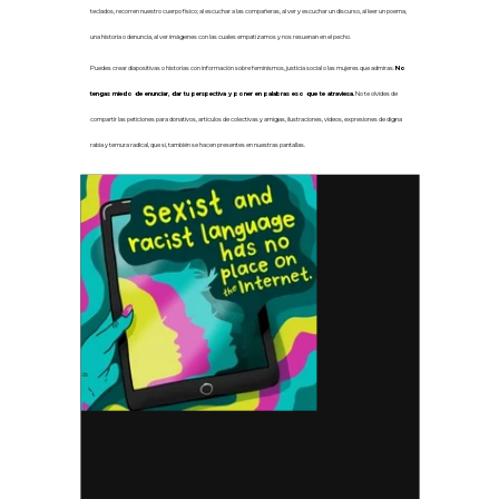
teclados, recorren nuestro cuerpo físico; al escuchar a las compañeras, al ver y
escuchar
un discurso, al leer un poema,
una historia o denuncia, al ver imágenes con las cuales empatizamos y nos resuenan en el pecho.
Puedes crear
diapositivas o historias con información sobre feminismos, justicia social
o las
mujeres que admiras.
No
tengas miedo de enunciar, dar tu perspectiva y poner en palabras eso que te atraviesa.
No te olvides de
compartir las peticiones para donativos, artículos de colectivas y amigas, ilustraciones, videos, expresiones de digna
rabia y ternura radical, que sí, también se hacen presentes en nuestras pantallas.