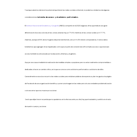
Y a
unque sabemos del enorme potencial que tienen las redes sociales e internet, no podemos olvidarnos de algunas
consideraciones:
la brecha de acceso y el activismo performativo.
El
Instituto Nacional de Estadística y Geografía
(INEGI) compartió en el 2020 algunas cifras que indican una gran
diferencia en el acceso a la red, en las zonas urbanas hay un 76.6% mientras en las zonas rurales un 47.7%.
Además, aunque el 56% de los hogares disponen de internet, solo un 44.3%
tienen computadoras
. A estos datos
tendríamos que agregar otras inquietudes como que un punto de conexión de wifi no implica acceso
o
que
el propio
acceso
también es atravesado por la educación, el tiempo y el género.
Apoyar una causa mediante la realización de medidas simples o populares pero no estar realmente comprometidas o
dedicadas a hacer un cambio crítico, es lo que se conoce como activismo performativo o activismo de sillón.
Generalmente se asocia a recurrir a las redes sociales para retuitear palabras de esperanza, dar me gusta a la página
de Facebook de una organización benéfica, o poner una imagen en las redes pero sin una verdadera problematización
o sin ese amor que nos mueve por accionar.
Sea lo que elijas hacer recuerda
que
no quedarnos en lo efervescente, es vital, hay que trasladarlo y sentirlo en el resto
de nuestro cuerpo
y accionar.