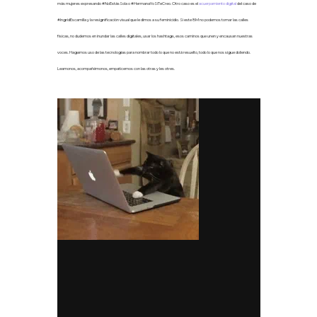
más
mujeres expresando #NoEstásSola o #HermanaYoSíTeCreo. Otro caso es el
acuerpamiento digital
del caso de
#IngridEscamilla y la resignificación visual que le dimos a su feminicidio.
Si este 8M no podemos tomar las calles
físicas, no dudemos en inundar las calles digitales, usar los hashtags, esos caminos que unen y encausan nuestras
voces.
Hagamos uso de las tecnologías para nombrar todo lo que no está resuelto, todo lo que nos sigue doliendo.
Leamonos, acompañémonos, empaticemos con las otras y les otres.