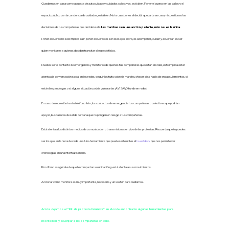
Quedarnos en casa como apuesta de autocuidado y cuidados colectivos, está bien. Poner el cuerpo en las calles y el
espacio público con la conciencia de cuidados, está bien. No te cuestiones el decidir quedarte en casa, ni cuestiones las
decisiones de tus compañeras que deciden salir.
Las marchas son una acción potente, más no es la única.
Poner el cuerpo no solo implica salir, poner el cuerpo es ser esos ojos extra, es acompañar, cuidar y acuerpar, es ser
quien monitorea
a quienes
deciden transitar el espacio físico.
Puedes ser el contacto de emergencia y monitoreo de quienes tus compañeras que están en calle, esto implica
estar
atenta a la conversación social en las redes, seguir los tuits sobre la marcha, checar si se habla de encapsulamientos, si
están lanzando gas
o
si alguna situación podría vulnerarlas ¡AVISA! ¡Difunde en redes!
En caso de represión ten tu teléfono listo, los contactos de emergencia tus compañeras o colectivas que podrían
apoyar, busca rutas de salida cercana que no pongan en riesgo a tus compañeras.
Está atenta a los distintos medios de comunicación o transmisiones en vivo de las protestas.
Recuerda que tu puedes
ser los ojos en la nuca de cada una.
Una herramienta
que puede serte útil
es el
tweetdeck
que nos permite ver
cronologías en una interfaz sencilla.
Por último asegúrate de que te compartan su ubicación y está atenta a sus movimientos.
Accionar como monitora es muy importante, necesaria y un sostén para cuidarnos.
Acá te dejamos el “Kit de protesta feminista” en donde encontrarás algunas herramientas para
monitorear y acuerpar a las compañeras en calle.