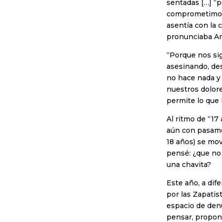
sentadas […] “
comprometimos 
asentía con la 
pronunciaba Am
“Porque nos si
asesinando, des
no hace nada y
nuestros dolore
permite lo que l
Al ritmo de “17
aún con pasamon
18 años) se mo
pensé: ¿que no
una chavita?
Este año, a dif
por las Zapatis
espacio de denu
pensar, propone