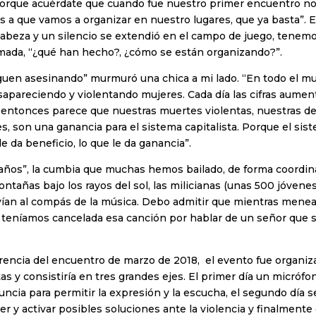
porque acuérdate que cuando fue nuestro primer encuentro n
a que vamos a organizar en nuestro lugares, que ya basta”. E
cabeza y un silencio se extendió en el campo de juego, tenem
ada, “¿qué han hecho?, ¿cómo se están organizando?”.
guen asesinando” murmuró una chica a mi lado. “En todo el m
apareciendo y violentando mujeres. Cada día las cifras aumen
 entonces parece que nuestras muertes violentas, nuestras de
s, son una ganancia para el sistema capitalista. Porque el sis
e da beneficio, lo que le da ganancia”.
 años”, la cumbia que muchas hemos bailado, de forma coordin
tañas bajo los rayos del sol, las milicianas (unas 500 jóvenes
vían al compás de la música. Debo admitir que mientras mene
 teníamos cancelada esa canción por hablar de un señor que 
erencia del encuentro de marzo de 2018, el evento fue organi
tas y consistiría en tres grandes ejes. El primer día un micrófo
ncia para permitir la expresión y la escucha, el segundo día s
r y activar posibles soluciones ante la violencia y finalmente 