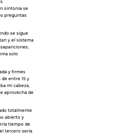
os
n sintonía se
os preguntas
undo se sigue
tan y el sistema
sapariciones,
tema solo
ada y firmes
 de entre 15 y
aba mi cabeza,
se aprovecha de
zado totalmente
no abierto y
ería tiempo de
el tercero sería