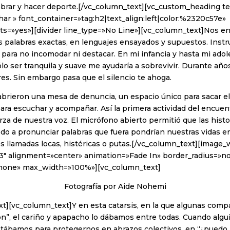
lebrar y hacer deporte.[/vc_column_text][vc_custom_heading te
har » font_container=»tag:h2|text_align:left|color:%2320c57e»
s=»yes»][divider line_type=»No Line»][vc_column_text]Nos e
 las palabras exactas, en lenguajes ensayados y supuestos. Instr
 para no incomodar ni destacar. En mi infancia y hasta mi ado
o ser tranquila y suave me ayudaría a sobrevivir. Durante año
res. Sin embargo pasa que el silencio te ahoga.
abrieron una mesa de denuncia, un espacio único para sacar el d
ra escuchar y acompañar. Así la primera actividad del encuen
rza de nuestra voz. El micrófono abierto permitió que las hist
edo a pronunciar palabras que fuera pondrían nuestras vidas en
s llamadas locas, histéricas o putas.[/vc_column_text][image
3″ alignment=»center» animation=»Fade In» border_radius=»n
one» max_width=»100%»][vc_column_text]
Fotografía por Aide Nohemi
t][vc_column_text]Y en esta catarsis, en la que algunas comp
ón”, el cariño y apapacho lo dábamos entre todas. Cuando algu
stábamos para protegernos en abrazos colectivos, en “¿puedo 