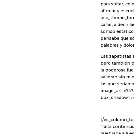
para soltar, ce
afirmar y escuc
use_theme_font
callar, a decir
sonido estático
pensaba que sól
palabras y dolo
Las zapatistas 
pero también pa
la poderosa fue
salieran sin mi
las que seríamo
image_url=»747
box_shadow=»n
[/vc_column_tex
“falta contenci
quebraba allí e