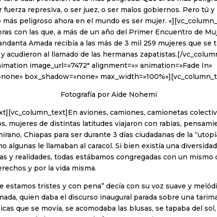
r fuerza represiva, o ser juez, o ser malos gobiernos. Pero tú y
 más peligroso ahora en el mundo es ser mujer. «][vc_column
bras con las que, a más de un año del Primer Encuentro de Mu
ndanta Amada recibía a las más de 3 mil 259 mujeres que se t
 y acudieron al llamado de las hermanas zapatistas.[/vc_colum
imation image_url=»7472″ alignment=»» animation=»Fade In»
=»none» box_shadow=»none» max_width=»100%»][vc_column_t
Fotografía por Aide Nohemi
xt][vc_column_text]En aviones, camiones, camionetas colectiv
s, mujeres de distintas latitudes viajaron con rabias, pensami
mirano, Chiapas para ser durante 3 días ciudadanas de la “utopí
 algunas le llamaban al caracol. Si bien existía una diversidad
uas y realidades, todas estábamos congregadas con un mismo o
rechos y por la vida misma.
e estamos tristes y con pena” decía con su voz suave y melódi
da, quien daba el discurso inaugural parada sobre una tarim
icas que se movía, se acomodaba las blusas, se tapaba del sol,