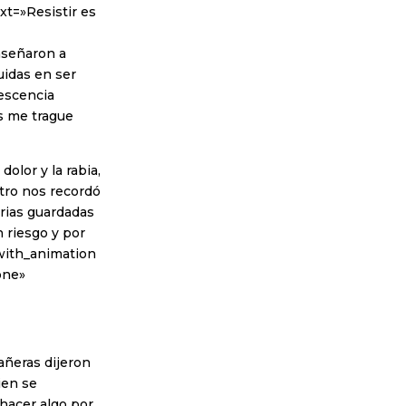
xt=»Resistir es
nseñaron a
uidas en ser
lescencia
s me trague
olor y la rabia,
tro nos recordó
orias guardadas
 riesgo y por
_with_animation
one»
añeras dijeron
ien se
hacer algo por