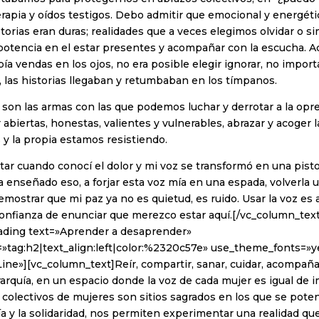
erapia y oídos testigos. Debo admitir que emocional y energét
storias eran duras; realidades que a veces elegimos olvidar o
potencia en el estar presentes y acompañar con la escucha. A
bía vendas en los ojos, no era posible elegir ignorar, no impor
, las historias llegaban y retumbaban en los tímpanos.
son las armas con las que podemos luchar y derrotar a la opr
er abiertas, honestas, valientes y vulnerables, abrazar y acoger 
y la propia estamos resistiendo.
itar cuando conocí el dolor y mi voz se transformó en una pisto
 enseñado eso, a forjar esta voz mía en una espada, volverla 
demostrar que mi paz ya no es quietud, es ruido. Usar la voz es
onfianza de enunciar que merezco estar aquí.[/vc_column_text
ding text=»Aprender a desaprender»
»tag:h2|text_align:left|color:%2320c57e» use_theme_fonts=»ye
ine»][vc_column_text]Reír, compartir, sanar, cuidar, acompañar,
rarquía, en un espacio donde la voz de cada mujer es igual de 
 colectivos de mujeres son sitios sagrados en los que se potenci
ía y la solidaridad, nos permiten experimentar una realidad q