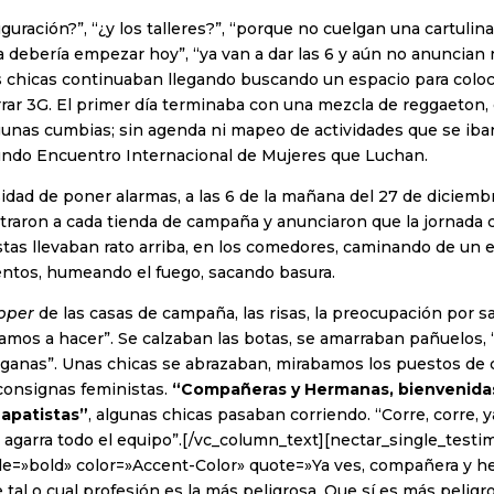
guración?”, “¿y los talleres?”, “porque no cuelgan una cartulina
ya debería empezar hoy”, “ya van a dar las 6 y aún no anuncian n
s chicas continuaban llegando buscando un espacio para coloc
rar 3G. El primer día terminaba con una mezcla de reggaeton,
gunas cumbias; sin agenda ni mapeo de actividades que se iban
undo Encuentro Internacional de Mujeres que Luchan.
dad de poner alarmas, a las 6 de la mañana del 27 de diciembr
ntraron a cada tienda de campaña y anunciaron que la jornada
tas llevaban rato arriba, en los comedores, caminando de un e
entos, humeando el fuego, sacando basura.
ipper
de las casas de campaña, las risas, la preocupación por sa
amos a hacer”. Se calzaban las botas, se amarraban pañuelos,
eganas”. Unas chicas se abrazaban, mirabamos los puestos de 
consignas feministas.
“Compañeras y Hermanas, bienvenida
Zapatistas”
, algunas chicas pasaban corriendo. “Corre, corre, 
, agarra todo el equipo”.[/vc_column_text][nectar_single_testi
yle=»bold» color=»Accent-Color» quote=»Ya ves, compañera y h
 tal o cual profesión es la más peligrosa. Que sí es más peligr