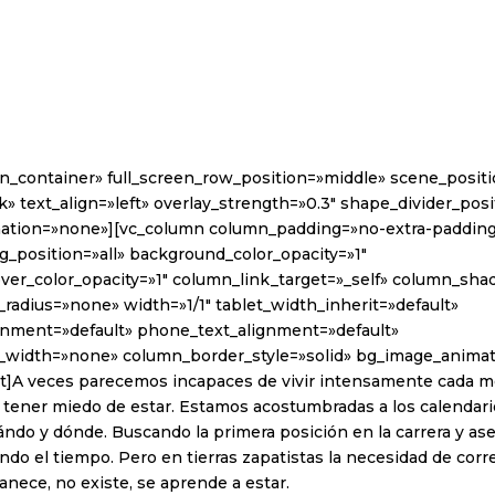
in_container» full_screen_row_position=»middle» scene_posit
k» text_align=»left» overlay_strength=»0.3″ shape_divider_po
ation=»none»][vc_column column_padding=»no-extra-paddin
_position=»all» background_color_opacity=»1″
er_color_opacity=»1″ column_link_target=»_self» column_sh
radius=»none» width=»1/1″ tablet_width_inherit=»default»
ignment=»default» phone_text_alignment=»default»
_width=»none» column_border_style=»solid» bg_image_anima
t]A veces parecemos incapaces de vivir intensamente cada 
tener miedo de estar. Estamos acostumbradas a los calendario
ándo y dónde. Buscando la primera posición en la carrera y a
ndo el tiempo. Pero en tierras zapatistas la necesidad de corre
nece, no existe, se aprende a estar.