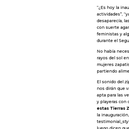
“¿Es hoy la inau
actividades”, “
desaparecía, la
con suerte agar
feministas y al
durante el Seg
No había necesi
rayos del sol e
mujeres zapatis
partiendo alim
El sonido del
z
nos dirán que v
apta para las v
y playeras con 
estas Tierras 
la inauguración
testimonial_st
luego dicen que