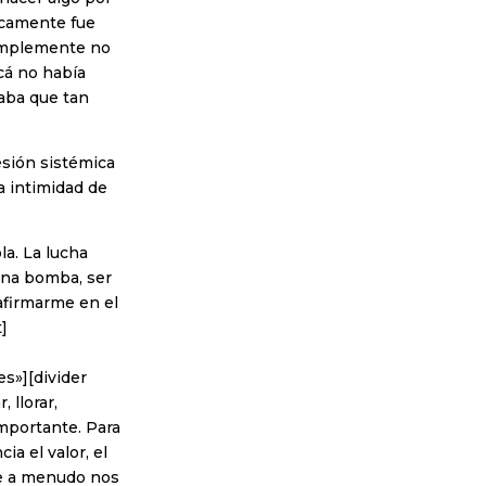
icamente fue
 simplemente no
cá no había
taba que tan
esión sistémica
la intimidad de
la. La lucha
una bomba, ser
 afirmarme en el
]
s»][divider
 llorar,
importante. Para
a el valor, el
ue a menudo nos