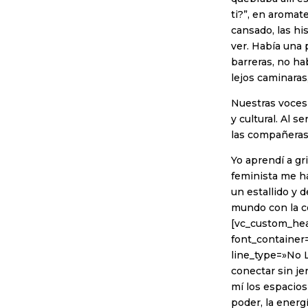
ti?”, en aromat
cansado, las hi
ver. Había una 
barreras, no ha
lejos caminaras
Nuestras voces 
y cultural. Al s
las compañeras 
Yo aprendí a gr
feminista me ha
un estallido y 
mundo con la c
[vc_custom_hea
font_container=
line_type=»No L
conectar sin je
mí los espacios
poder, la energ