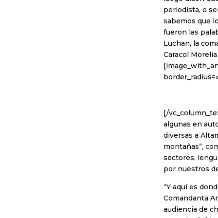
periodista, o se
sabemos que lo
fueron las pala
Luchan, la coma
Caracol Morelia
[image_with_an
border_radius
[/vc_column_te
algunas en auto
diversas a Alta
montañas”, como
sectores, leng
por nuestros de
“Y aquí es dond
Comandanta Ama
audiencia de ch