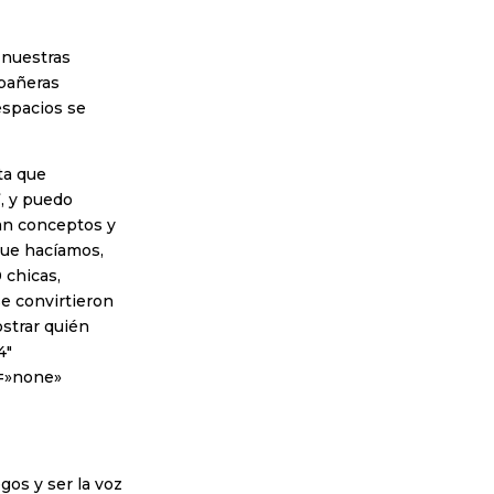
 nuestras
mpañeras
espacios se
ta que
”, y puedo
san conceptos y
que hacíamos,
 chicas,
e convirtieron
strar quién
4″
=»none»
os y ser la voz