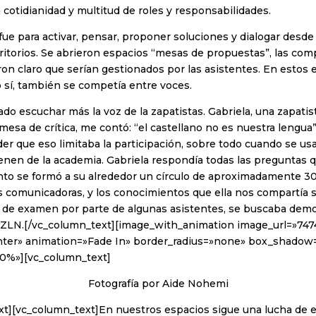
a cotidianidad y multitud de roles y responsabilidades.
fue para activar, pensar, proponer soluciones y dialogar desde
rritorios. Se abrieron espacios “mesas de propuestas”, las co
ron claro que serían gestionados por las asistentes. En estos 
 sí, también se competía entre voces.
do escuchar más la voz de la zapatistas. Gabriela, una zapatis
mesa de crítica, me contó: “el castellano no es nuestra lengua
er que eso limitaba la participación, sobre todo cuando se u
enen de la academia. Gabriela respondía todas las preguntas 
o se formó a su alrededor un círculo de aproximadamente 30
 comunicadoras, y los conocimientos que ella nos compartía s
 de examen por parte de algunas asistentes, se buscaba demo
EZLN.[/vc_column_text][image_with_animation image_url=»747
ter» animation=»Fade In» border_radius=»none» box_shadow
0%»][vc_column_text]
Fotografía por Aide Nohemi
t][vc_column_text]En nuestros espacios sigue una lucha de eg