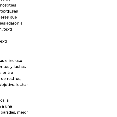
 nosotras
_text]Esas
jeres que
rasladaron al
n_text]
ext]
as e incluso
entos y luchas
a entre
 de rostros,
bjetivo: luchar
ca la
a a una
 paradas, mejor