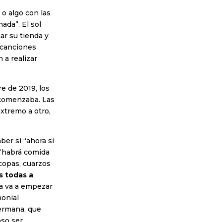
 o algo con las
ada”. El sol
ar su tienda y
 canciones
 a realizar
e de 2019, los
 comenzaba. Las
xtremo a otro,
ber si “ahora si
 “habrá comida
copas, cuarzos
s todas a
ya va a empezar
monial
ermana, que
oso ser