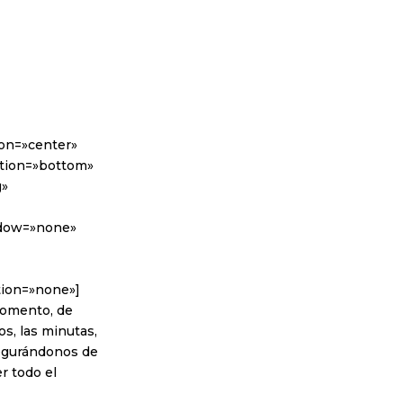
ion=»center»
sition=»bottom»
g»
adow=»none»
tion=»none»]
momento, de
s, las minutas,
segurándonos de
r todo el