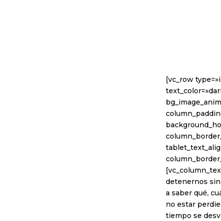
[vc_row type=»
text_color=»dar
bg_image_anim
column_padding
background_hov
column_border_
tablet_text_al
column_border
[vc_column_tex
detenernos sin 
a saber qué, cu
no estar perdie
tiempo se desva