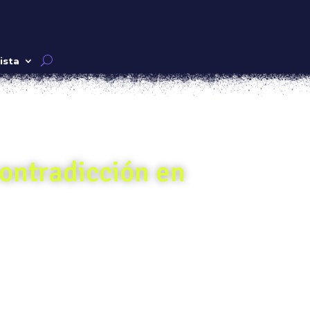
ista
contradicción en