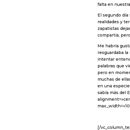
falta en nuestr
El segundo día 
realidades y te
zapatistas deja
compartía, pero
Me habría gusta
resguardaba la 
intentar entend
palabras que vi
pero en moment
muchas de ellas
en una especie
sabía más del 
alignment=»cen
max_width=»10
[/vc_column_tex