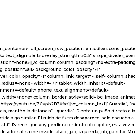
in_container» full_screen_row_position=»middle» scene_posit
k» text_align=»left» overlay_strength=»0.3″ shape_divider_po
ation=»none»][vc_column column_padding=»no-extra-paddin
_position=»all» background_color_opacity=»1″
er_color_opacity=»1″ column_link_target=»_self» column_sh
radius=»none» width=»1/1″ tablet_width_inherit=»default»
ignment=»default» phone_text_alignment=»default»
_width=»none» column_border_style=»solid» bg_image_anima
»https://youtu.be/Z6spb2B3Xfs»][vc_column_text]“Guardia”, “n
cia, mantén la distancia”, “guardia”. Siento un puño directo a l
tido algo similar. El ruido de fuera desaparece, solo escucho a
e ahí”. Parece que voy perdiendo, siento otro golpe, esta vez 
 de adrenalina me invade, ataco, jab, izquierda, jab, gancho. Mi