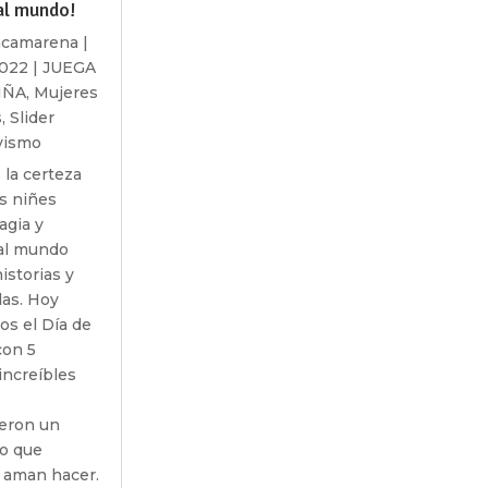
al mundo!
acamarena
|
2022
|
JUEGA
IÑA
,
Mujeres
s
,
Slider
vismo
la certeza
s niñes
agia y
al mundo
istorias y
das. Hoy
os el Día de
con 5
increíbles
eron un
lo que
 aman hacer.