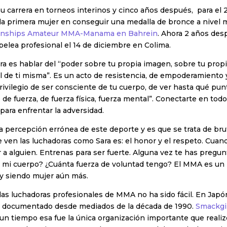
 carrera en torneos interinos y cinco años después, para el 2
la primera mujer en conseguir una medalla de bronce a nivel 
onships Amateur MMA-Manama en Bahrein
. Ahora 2 años des
pelea profesional el 14 de diciembre en Colima.
a es hablar del “poder sobre tu propia imagen, sobre tu prop
l de ti misma”. Es un acto de resistencia, de empoderamiento 
ivilegio de ser consciente de tu cuerpo, de ver hasta qué pu
te de fuerza, de fuerza física, fuerza mental”. Conectarte en tod
para enfrentar la adversidad.
 percepción errónea de este deporte y es que se trata de brut
 ven las luchadoras como Sara es: el honor y el respeto. Cua
r a alguien. Entrenas para ser fuerte. Alguna vez te has pregu
 mi cuerpo? ¿Cuánta fuerza de voluntad tengo? El MMA es un 
y siendo mujer aún más.
las luchadoras profesionales de MMA no ha sido fácil. En Japón
 documentado desde mediados de la década de 1990.
Smackgi
 un tiempo esa fue la única organización importante que real