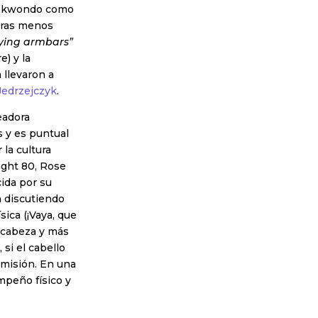
Taekwondo como
oras menos
lying armbars”
e) y la
 llevaron a
edrzejczyk
.
eadora
 y es puntual
 la cultura
ight 80, Rose
ida por su
n discutiendo
ica (¡Vaya, que
a cabeza y más
si el cabello
umisión. En una
mpeño físico y