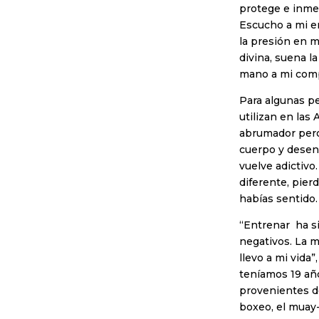
protege e inme
Escucho a mi en
la presión en m
divina, suena l
mano a mi comp
Para algunas pe
utilizan en las
abrumador pero 
cuerpo y desen
vuelve adictivo
diferente, pier
habías sentido.
“Entrenar ha s
negativos. La 
llevo a mi vida
teníamos 19 añ
provenientes de
boxeo, el muay-