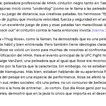
se, peleadora profesional de MMA, cinturón negro tanto en 
ajunas inició como
“underdog”
(como se le llama a las pelead
 su juego de distancia, sus creativas patadas, los hermosos
“f
e jiujitsu que involucra velocidad, fuerza y seguridad en el air
un excelente juego de pies y esas patadas tan maravillosas la
nock out”
el cinturón contra la hasta entonces invicta
Joanna J
 «Thug Rose», como la llaman, ha demostrado que es una pel
hábil y bien entrenada. Pero también tiene ideologías claras
 Rose se volvió un icono para muchas de nosotras al confrontar
tificación del MMA. Para el evento principal de la UFC Fight N
aige VanZant, una peleadora que al igual que Rose era reconoc
 no por la fuerza que la caracteriza. Sin embargo, no se estaba
 de Namajunas. Más bien, estaban hablando de su apariencia fís
día del pesaje en una especie de performance, Rose se afeitó l
n sus redes sociales: «Es una pelea, no un concurso de belleza, 
no a la hora de entrenar… ¡lo corto!». Ese día Rose ganó por s
ea, demostró que en la jaula lo único que importa es el dese