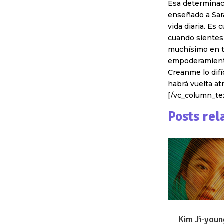
Esa determinaci
enseñado a Sara
vida diaria. Es
cuando sientes 
muchísimo en t
empoderamiento
Creanme lo difí
habrá vuelta at
[/vc_column_te
Posts rel
Kim Ji-young