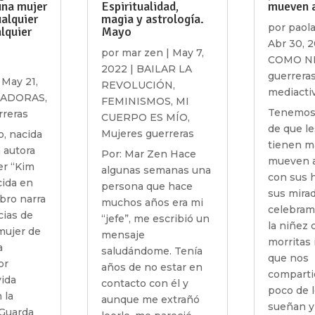
una mujer
Espiritualidad,
mueven 
ualquier
magia y astrología.
por
paol
lquier
Mayo
Abr 30, 
por
mar zen
|
May 7,
COMO N
2022
|
BAILAR LA
guerrera
|
May 21,
REVOLUCIÓN
,
mediacti
HADORAS
,
FEMINISMOS
,
MI
Tenemos 
rreras
CUERPO ES MÍO
,
de que le
Mujeres guerreras
, nacida
tienen m
a autora
Por: Mar Zen Hace
mueven 
er “Kim
algunas semanas una
con sus h
cida en
persona que hace
sus mira
ibro narra
muchos años era mi
celebram
cias de
“jefe”, me escribió un
la niñez 
mujer de
mensaje
morritas 
a
saludándome. Tenía
que nos
or
años de no estar en
comparti
vida
contacto con él y
poco de 
 la
aunque me extrañó
sueñan y
 Guarda