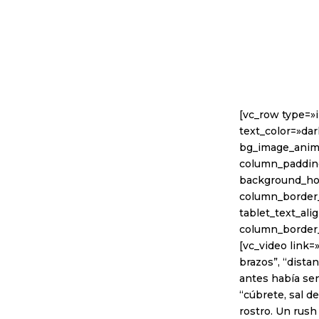
[vc_row type=»
text_color=»dar
bg_image_anim
column_padding
background_hov
column_border_
tablet_text_al
column_border
[vc_video link=
brazos”, “distan
antes había sen
“cúbrete, sal d
rostro. Un rush