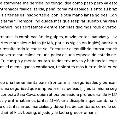
diatamente me derriba, no tengo idea como paso pero ya estoy
trenador “salida, salida, para”, toma mi espalda, siento su braz
is arterias es insoportable, con la otra mano lanza golpes. Co
a alarma “¡Tiempo!”, no queda más que respirar, suelto una risa 
añera, nos abrazamos y entre sonrisas decimos “que divertid
rsonas la combinación de golpes, movimientos, patadas y llav
 Artes Marciales Mixtas (MMA, por sus siglas en inglés) podría 
resulta todo lo contrario. Encontrar el equilibrio, tomar conci
volverte con calma en una pelea es una especie de estado de 
. Tu cuerpo y mente mutan, te desenvuelves y habitas los esp
des el miedo, ganas confianza, te sientes más fuerte de lo nun
ido una herramienta para afrontar mis inseguridades y pensa
misma seguridad que empleó en las peleas […] es la misma se
”, conocí a Sara Cova, quien ahora peleadora profesional de MMA
os y entrenábamos juntas MMA, una disciplina que combina t
 distintas artes marciales y deportes de combate, como lo son; e
thai, el kick boxing, el judo y la lucha grecorromana.