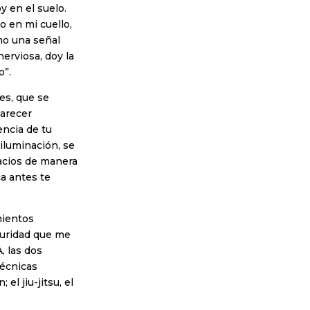
 en el suelo.
o en mi cuello,
mo una señal
nerviosa, doy la
o”.
es, que se
parecer
encia de tu
iluminación, se
acios de manera
ca antes te
mientos
guridad que me
, las dos
écnicas
l jiu-jitsu, el