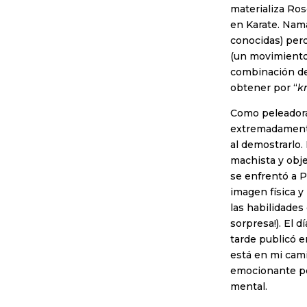
materializa Ro
en Karate. Nam
conocidas) pero
(un movimiento d
combinación de 
obtener por “
k
Como peleadora
extremadamente 
al demostrarlo.
machista y obje
se enfrentó a P
imagen física y
las habilidades
sorpresa!). El 
tarde publicó e
está en mi cami
emocionante pel
mental.