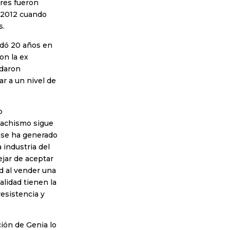
eres fueron
l 2012 cuando
s.
dó 20 años en
on la ex
edaron
ar a un nivel de
o
machismo sigue
 se ha generado
 industria del
ejar de aceptar
d al vender una
alidad tienen la
resistencia y
ción de Genia lo