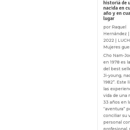
historia de 
nacida en c
año y en cua
lugar
por
Raquel
Hernández
2022
|
LUC
Mujeres gue
Cho Nam-Joo
en 1978 es l
del best sell
Ji-young, na
1982”. Este l
las experien
vida de una 
33 años en l
“aventura” p
conciliar su 
personal con
profesional.