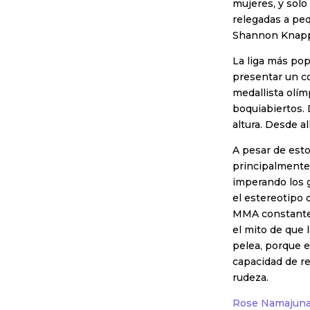
mujeres, y solo
relegadas a pe
Shannon Knap
La liga más pop
presentar un c
medallista olí
boquiabiertos. 
altura. Desde a
A pesar de est
principalmente
imperando los 
el estereotipo 
MMA constanteme
el mito de que 
pelea, porque e
capacidad de red
rudeza.
Rose Namajun