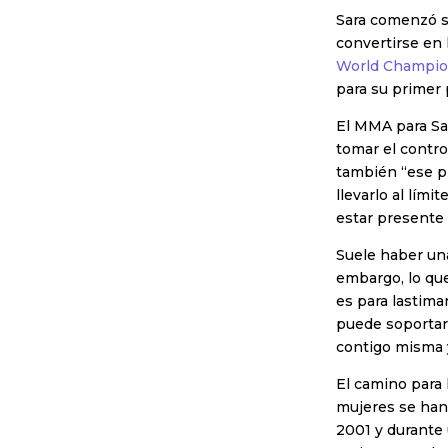
Sara comenzó su
convertirse en 
World Champi
para su primer 
El MMA para Sar
tomar el contro
también “ese pr
llevarlo al lími
estar presente 
Suele haber una
embargo, lo que
es para lastima
puede soportar
contigo misma 
El camino para 
mujeres se han
2001 y durante