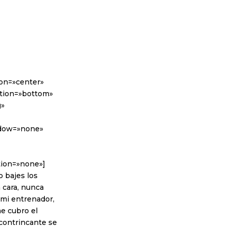
ion=»center»
sition=»bottom»
g»
adow=»none»
tion=»none»]
o bajes los
a cara, nunca
 mi entrenador,
me cubro el
 contrincante se