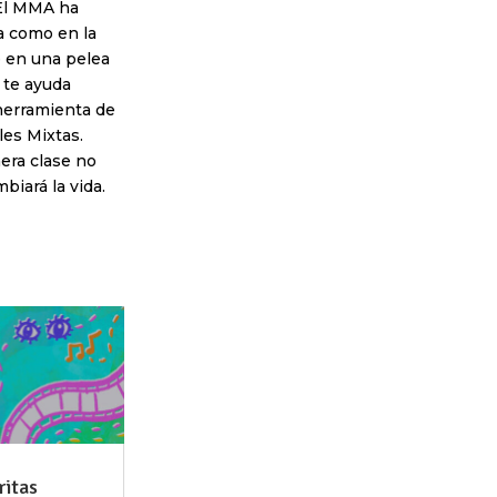
 El MMA ha
a como en la
e en una pelea
 te ayuda
herramienta de
les Mixtas.
mera clase no
biará la vida.
ritas