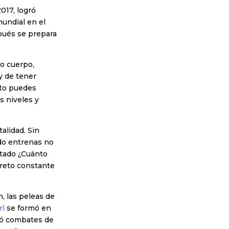
017, logró
mundial en el
pués se prepara
io cuerpo,
y de tener
nto puedes
os niveles y
alidad. Sin
ndo entrenas no
ntado ¿Cuánto
reto constante
, las peleas de
rl
se formó en
izó combates de