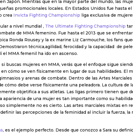
 en Japón. Mientras que en la mayor parte del mundo, las muj
queñas promocionales locales. En Estados Unidos fue hasta e
p crea
Invicta Fighting Championship
liga exclusiva de mujere
ular a nivel mundial ,
The Ultimate Fighting Championship
tar
ombate de MMA femenino. Fue hasta el 2013 que se enfrentar
mpica Ronda Rousey y la ex marine Liz Carmouche, los fans qu
Demostraron técnica,agilidad, ferocidad y la capacidad de pele
llí el MMA femenil ha ido en ascenso.
o si buscas mujeres en MMA, verás que el enfoque sigue siend
 en cómo se ven físicamente en lugar de sus habilidades. El 
gimnasios y arenas de combate. Dentro de las Artes Marciales
de cómo debe verse físicamente una peleadora. La cultura de la
nte objetifica a sus atletas. Las ligas primero tienen que d
la apariencia de una mujer es tan importante como su habilida
so simplemente no es cierto. Las artes marciales mixtas en re
efinir las percepciones de la feminidad al incluir la fuerza, la 
as
, es el ejemplo perfecto. Desde que conozco a Sara su defini