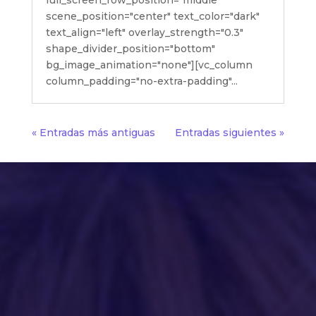
full_screen_row_position="middle"
scene_position="center" text_color="dark"
text_align="left" overlay_strength="0.3"
shape_divider_position="bottom"
bg_image_animation="none"][vc_column
column_padding="no-extra-padding"...
« Entradas más antiguas
Entradas siguientes »