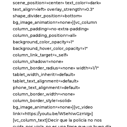
scene_position=»center» text_color=»dark»
text_align=»left» overlay_strength=»0.3″
shape_divider_position=»bottom»
bg_image_animation=»none»][vc_column
column_padding=»no-extra-padding»
column_padding_position=»all»
background_color_opacity=»1″
background_hover_color_opacity=»1″
column_link_target=»_self»
column_shadow=»none»
column_border_radius=»none» width=»1/1″
tablet_width_inherit=»default»
tablet_text_alignment=»default»
phone_text_alignment=»default»
column_border_width=»none»
column_border_style=»solid»
bg_image_animation=»none»][vc_video
link=»https://youtu.be/W5ehIwGznVg»]
[vc_column_text]Decir que la policía no nos
cuida, nos viola, no es una frase que un buen día