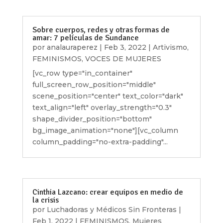
Sobre cuerpos, redes y otras formas de
amar: 7 películas de Sundance
por
analauraperez
|
Feb 3, 2022
|
Artivismo
,
FEMINISMOS
,
VOCES DE MUJERES
[vc_row type="in_container"
full_screen_row_position="middle"
scene_position="center" text_color="dark"
text_align="left" overlay_strength="0.3"
shape_divider_position="bottom"
bg_image_animation="none"][vc_column
column_padding="no-extra-padding"...
Cinthia Lazcano: crear equipos en medio de
la crisis
por
Luchadoras y Médicos Sin Fronteras
|
Feb 1, 2022
|
FEMINISMOS
,
Mujeres