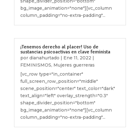
shape_divider_position="bottom"
bg_image_animation="none"][vc_column
column_padding="no-extra-padding"...
¡Tenemos derecho al placer! Uso de
sustancias psicoactivas en clave feminista
por
dianahurtado
|
Ene 11, 2022
|
FEMINISMOS
,
Mujeres guerreras
[vc_row type="in_container"
full_screen_row_position="middle"
scene_position="center" text_color="dark"
text_align="left" overlay_strength="0.3"
shape_divider_position="bottom"
bg_image_animation="none"][vc_column
column_padding="no-extra-padding"...