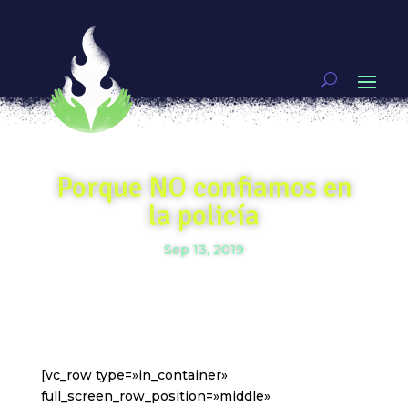
Porque NO confiamos en
la policía
Sep 13, 2019
[vc_row type=»in_container»
full_screen_row_position=»middle»