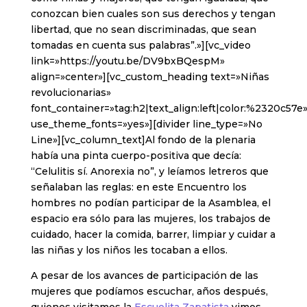
conozcan bien cuales son sus derechos y tengan
libertad, que no sean discriminadas, que sean
tomadas en cuenta sus palabras”.»][vc_video
link=»https://youtu.be/DV9bxBQespM»
align=»center»][vc_custom_heading text=»Niñas
revolucionarias»
font_container=»tag:h2|text_align:left|color:%2320c57e
use_theme_fonts=»yes»][divider line_type=»No
Line»][vc_column_text]Al fondo de la plenaria
había una pinta cuerpo-positiva que decía:
“Celulitis sí. Anorexia no”, y leíamos letreros que
señalaban las reglas: en este Encuentro los
hombres no podían participar de la Asamblea, el
espacio era sólo para las mujeres, los trabajos de
cuidado, hacer la comida, barrer, limpiar y cuidar a
las niñas y los niños les tocaban a ellos.
A pesar de los avances de participación de las
mujeres que podíamos escuchar, años después,