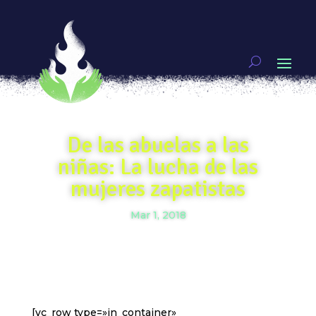
De las abuelas a las
niñas: La lucha de las
mujeres zapatistas
Mar 1, 2018
[vc_row type=»in_container»