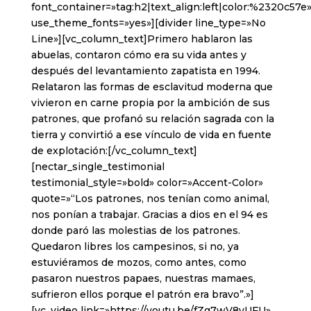
font_container=»tag:h2|text_align:left|color:%2320c57e
use_theme_fonts=»yes»][divider line_type=»No
Line»][vc_column_text]Primero hablaron las
abuelas, contaron cómo era su vida antes y
después del levantamiento zapatista en 1994.
Relataron las formas de esclavitud moderna que
vivieron en carne propia por la ambición de sus
patrones, que profanó su relación sagrada con la
tierra y convirtió a ese vínculo de vida en fuente
de explotación:[/vc_column_text]
[nectar_single_testimonial
testimonial_style=»bold» color=»Accent-Color»
quote=»“Los patrones, nos tenían como animal,
nos ponían a trabajar. Gracias a dios en el 94 es
donde paró las molestias de los patrones.
Quedaron libres los campesinos, si no, ya
estuviéramos de mozos, como antes, como
pasaron nuestros papaes, nuestras mamaes,
sufrieron ellos porque el patrón era bravo”.»]
[vc_video link=»https://youtu.be/fZg7wV8vUFU»