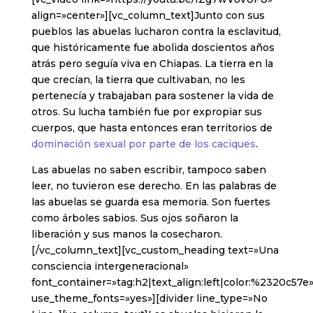
align=»center»][vc_column_text]Junto con sus
pueblos las abuelas lucharon contra la esclavitud,
que históricamente fue abolida doscientos años
atrás pero seguía viva en Chiapas. La tierra en la
que crecían, la tierra que cultivaban, no les
pertenecía y trabajaban para sostener la vida de
otros. Su lucha también fue por expropiar sus
cuerpos, que hasta entonces eran territorios de
dominación sexual por parte de los caciques
.
Las abuelas no saben escribir, tampoco saben
leer, no tuvieron ese derecho. En las palabras de
las abuelas se guarda esa memoria. Son fuertes
como árboles sabios. Sus ojos soñaron la
liberación y sus manos la cosecharon.
[/vc_column_text][vc_custom_heading text=»Una
consciencia intergeneracional»
font_container=»tag:h2|text_align:left|color:%2320c57e
use_theme_fonts=»yes»][divider line_type=»No