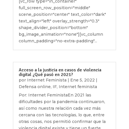
[vc_row type="in_container"
full_screen_row_position="middle"
scene_position="center" text_color="dark"
text_align="left" overlay_strength="0.3"
shape_divider_position="bottom"
bg_image_animation="none"][vc_column
column_padding="no-extra-padding"...
Acceso a la justicia en casos de violencia
digital ¿Qué pasó en 2021?
por
Internet Feminista
|
Ene 5, 2022
|
Defensa online
,
IF
,
Internet feminista
Por: Internet FeministaEn 2021 las
dificultades por la pandemia continuaron,
así como nuestra relación cada vez más
cercana con las tecnologías, lo que, entre
otras cosas, nos permitió confirmar que la
violencia digital existe y tiene un fuerte