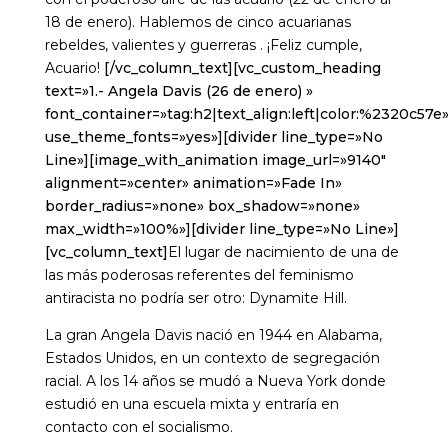
18 de enero). Hablemos de cinco acuarianas
rebeldes, valientes y guerreras . ¡Feliz cumple,
Acuario!
[/vc_column_text][vc_custom_heading
text=»1.- Angela Davis (26 de enero) »
font_container=»tag:h2|text_align:left|color:%2320c57e
use_theme_fonts=»yes»][divider line_type=»No
Line»][image_with_animation image_url=»9140″
alignment=»center» animation=»Fade In»
border_radius=»none» box_shadow=»none»
max_width=»100%»][divider line_type=»No Line»]
[vc_column_text]
El lugar de nacimiento de una de
las más poderosas referentes del feminismo
antiracista no podría ser otro: Dynamite Hill.
La gran Angela Davis nació en 1944 en Alabama,
Estados Unidos, en un contexto de segregación
racial. A los 14 años se mudó a Nueva York donde
estudió en una escuela mixta y entraría en
contacto con el socialismo.