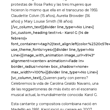
protestas de Rosa Parks y las tres mujeres que
hicieron lo mismo que ella en el transcurso de 1955:
Claudette Colvin (15 años), Aurelia Browder (36
años) y Mary Louise Smith (18 años).
[/vc_column_text][divider line_type=»No Line»]
[vc_custom_heading text=»4.- Karol G (14 de
febrero)»
font_container=»tag:h2|text_align:left|color:%2320c57e
use_theme_fonts=»yes»][divider line_type=»No
Line»][image_with_animation image_url=»9143″
alignment=»center» animation=»Fade In»
border_radius=»none» box_shadow=»none»
max_width=»100%»][divider line_type=»No Line»]
[vc_column_text]
¿Quieren party con perreo?
Celebremos la vida de Carolina Giraldo Navarro, una
de las reggaetoneras de más éxito en el escenario
musical actual, la mundialmente conocida: Karol G.
Esta cantante y compositora colombiana nació en
Medellín en 1991. Karol inició su carrera en 2007