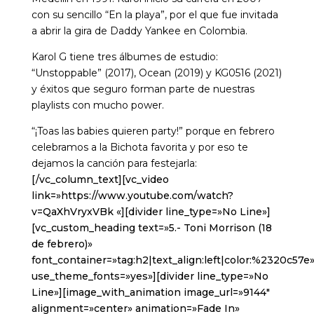
con su sencillo “En la playa”, por el que fue invitada
a abrir la gira de Daddy Yankee en Colombia.
Karol G tiene tres álbumes de estudio:
“Unstoppable” (2017), Ocean (2019) y KG0516 (2021)
y éxitos que seguro forman parte de nuestras
playlists con mucho power.
“¡Toas las babies quieren party!” porque en febrero
celebramos a la Bichota favorita y por eso te
dejamos la canción para festejarla:
[/vc_column_text][vc_video
link=»https://www.youtube.com/watch?
v=QaXhVryxVBk «][divider line_type=»No Line»]
[vc_custom_heading text=»5.- Toni Morrison (18
de febrero)»
font_container=»tag:h2|text_align:left|color:%2320c57e
use_theme_fonts=»yes»][divider line_type=»No
Line»][image_with_animation image_url=»9144″
alignment=»center» animation=»Fade In»