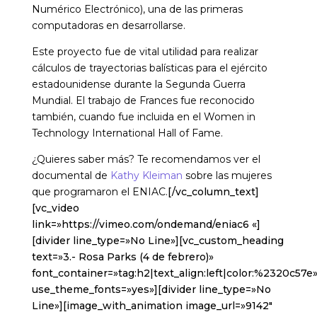
Numérico Electrónico), una de las primeras
computadoras en desarrollarse.
Este proyecto fue de vital utilidad para realizar
cálculos de trayectorias balísticas para el ejército
estadounidense durante la Segunda Guerra
Mundial. El trabajo de Frances fue reconocido
también, cuando fue incluida en el Women in
Technology International Hall of Fame.
¿Quieres saber más? Te recomendamos ver el
documental de
Kathy Kleiman
sobre las mujeres
que programaron el ENIAC.
[/vc_column_text]
[vc_video
link=»https://vimeo.com/ondemand/eniac6 «]
[divider line_type=»No Line»][vc_custom_heading
text=»3.- Rosa Parks (4 de febrero)»
font_container=»tag:h2|text_align:left|color:%2320c57e
use_theme_fonts=»yes»][divider line_type=»No
Line»][image_with_animation image_url=»9142″