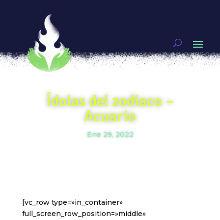
Ídolas del zodiaco –
Acuario
Ene 29, 2022
[vc_row type=»in_container»
full_screen_row_position=»middle»