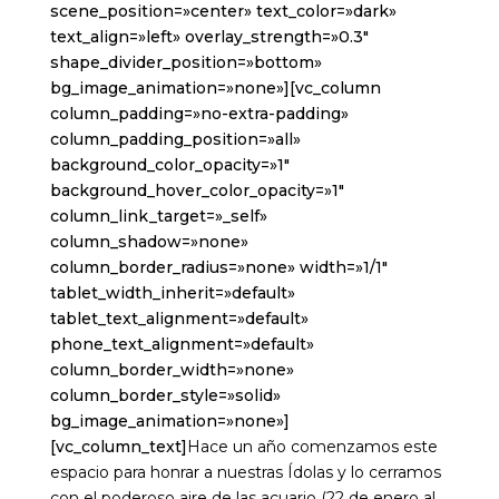
scene_position=»center» text_color=»dark»
text_align=»left» overlay_strength=»0.3″
shape_divider_position=»bottom»
bg_image_animation=»none»][vc_column
column_padding=»no-extra-padding»
column_padding_position=»all»
background_color_opacity=»1″
background_hover_color_opacity=»1″
column_link_target=»_self»
column_shadow=»none»
column_border_radius=»none» width=»1/1″
tablet_width_inherit=»default»
tablet_text_alignment=»default»
phone_text_alignment=»default»
column_border_width=»none»
column_border_style=»solid»
bg_image_animation=»none»]
[vc_column_text]
Hace un año comenzamos este
espacio para honrar a nuestras Ídolas y lo cerramos
con el poderoso aire de las acuario (22 de enero al