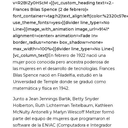
v=R2BIZy0HScM «][vc_custom_heading text=»2.-
Frances Bilas Spence (2 de febrero)»
font_container=»tag:h2|text_align:left|color:%2320c57e
use_theme_fonts=»yes»][divider line_type=»No
Line»][image_with_animation image_url=»9141″
alignment=»center» animation=»Fade In»
border_radius=»none» box_shadow=»none»
max_width=»100%»][divider line_type=»No Line»]
[vc_column_text]
En febrero de 1922 nació una
mujer poco conocida pero ancestra poderosa de
las mujeres en el desarrollo de tecnologías. Frances
Bilas Spence nació en Filadelfia, estudió en la
Universidad de Temple donde se graduó como
matemática y física en 1942.
Junto a Jean Jennings Bartik, Betty Snyder
Holberton, Ruth Lichterman Teitelbaum, Kathleen
McNulty Antonelli y Marlyn Wescoff Meltzer formó
parte del equipo de mujeres que programaron el
software de la ENIAC (Computadora e Integrador