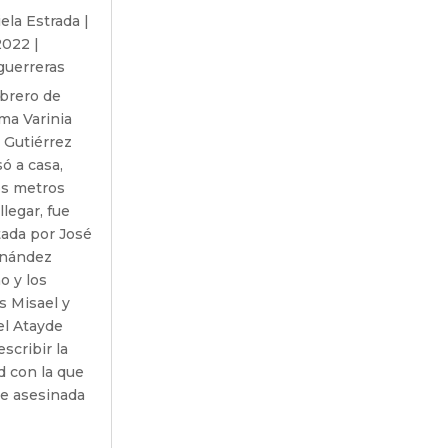
ela Estrada
|
2022
|
guerreras
ebrero de
ma Varinia
 Gutiérrez
ó a casa,
s metros
llegar, fue
tada por José
rnández
o y los
 Misael y
el Atayde
scribir la
d con la que
ue asesinada