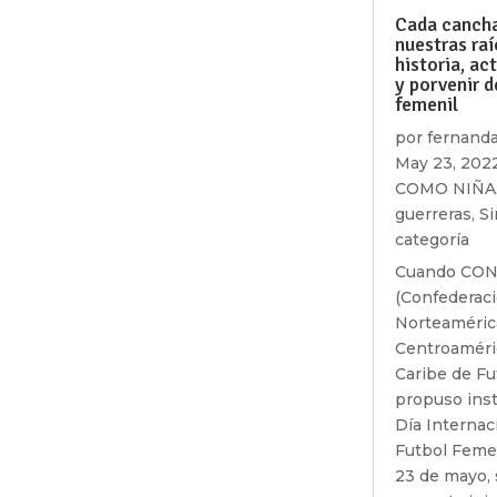
Cada cancha
nuestras raí
historia, ac
y porvenir d
femenil
por
fernand
May 23, 202
COMO NIÑA
guerreras
,
Si
categoría
Cuando CO
(Confederac
Norteaméric
Centroaméric
Caribe de Fu
propuso inst
Día Internac
Futbol Feme
23 de mayo, 