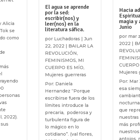
El agua se aprende
Hacia ad
por la sed:
Espiritua
escribir(nos) y
magia y 
leer(nos) en la
Alicia
Junio
literatura sáfica.
Tok se
por
mar 
ado como
por
Luchadoras
|
Jun
2022
|
B
22, 2022
|
BAILAR LA
REVOLU
 de
REVOLUCIÓN
,
FEMINI
FEMINISMOS
,
MI
CUERPO 
 más
CUERPO ES MÍO
,
Mujeres 
l
Mujeres guerreras
rayendo
Por: Mar 
Por: Daniela
00
esa siem
Hernandez “Porque
 personas
cambiant
escribirse fuera de los
ivas
nocturna,
límites introduce la
te
que repr
precaria, poderosa y
, 2022).
nuestras
turbulenta figura de
 sus
más prof
lo mágico en lo
nuestros
cotidiano”. (val flores,
antojos, 