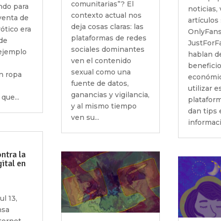
comunitarias”? El
do para
noticias,
contexto actual nos
venta de
artículos
deja cosas claras: las
ótico era
OnlyFans
plataformas de redes
 de
JustForF
sociales dominantes
 ejemplo
hablan de
ven el contenido
benefici
sexual como una
n ropa
económi
fuente de datos,
utilizar e
ganancias y vigilancia,
que...
platafor
y al mismo tiempo
dan tips 
ven su...
informaci
ntra la
gital en
ul 13,
nsa
ternet