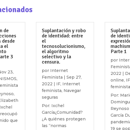
acionados
n de
Suplantación y robo
Suplanta
acciones
de identidad: entre
de ident
s desde
el
expresió
a el
tecnosolucionismo,
machismo
nto
el algoritmo
Parte 1
arte 3
selectivo y la
por
Inter
censura.
Feminist
por
Internet
Nov 23,
2022
|
D
Feminista
|
Sep 27,
NISMOS
,
online
,
IF
2022
|
IF
,
Internet
feminista
feminist
feminista
,
Navegar
Reynoso,
Por: Mari
seguras
Elizabeth
Domingue
Por: Ixchel
Ixchel
Reynoso 
García¿Comunidad?
preocupó
García Du
¿A quiénes protegen
nido que
pandemia
las “normas
19 se pop