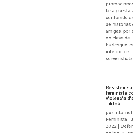
promocionan
la supuesta 
contenido er
de historias
amigas, por
en clase de
burlesque, e
interior, de
screenshots 
Resistencia
feminista co
violencia di
Tiktok
por
Internet
Feminista
|
J
2022
|
Defe
online
,
IF
,
In