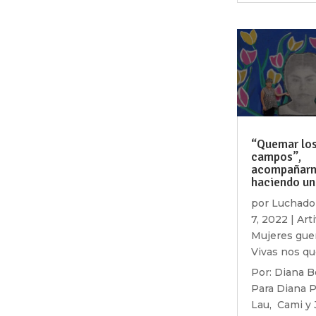
“Quemar lo
campos”,
acompañar
haciendo un 
por
Luchado
7, 2022
|
Art
Mujeres gue
Vivas nos q
Por: Diana 
Para Diana Pa
Lau, Cami y J