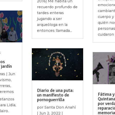
2016) Me habita un
emocion
recuerdo profundo de
cambiant
tardes enteras
cuerpo y 
jugando a ser
quién nos
arqueóloga en la
personas
entonces llamada...
cuidaron y
s
nos
jardín
ras
|
Jun
ivismo
,
rreras
,
Diario de una puta:
ueremos
Fátima y
un manifiesto de
Quintana
pornoguerrilla
Betanzos
por verda
ra Lidia,
por
Santa Don Anahí
reparaci
airo.
memoria
|
Jun 2, 2022
|