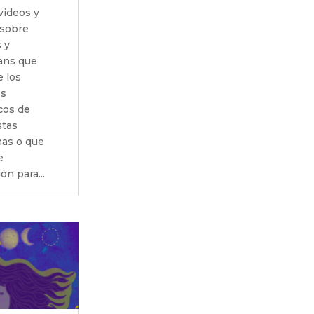
 videos y
 sobre
 y
ans que
 los
os
cos de
stas
mas o que
e
ón para...