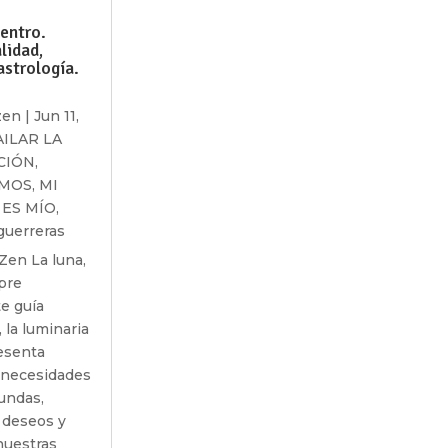
entro.
lidad,
astrología.
zen
|
Jun 11,
AILAR LA
CIÓN
,
SMOS
,
MI
ES MÍO
,
guerreras
Zen La luna,
pre
e guía
 la luminaria
esenta
 necesidades
undas,
 deseos y
nuestras