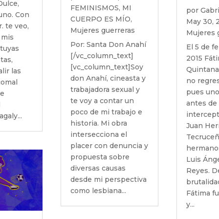
Dulce,
FEMINISMOS
,
MI
por
Gabri
uno. Con
CUERPO ES MÍO
,
May 30, 
. te veo,
Mujeres guerreras
Mujeres 
e mis
Por: Santa Don Anahí
El 5 de f
 tuyas
[/vc_column_text]
2015 Fáti
tas,
[vc_column_text]Soy
Quintana
lir las
don Anahí, cineasta y
no regres
 comal
trabajadora sexual y
pues uno
de
te voy a contar un
antes de 
l
poco de mi trabajo e
intercep
galy...
historia. Mi obra
Juan He
intersecciona el
Tecruceñ
placer con denuncia y
hermanos
propuesta sobre
Luis Áng
diversas causas
Reyes. De
desde mi perspectiva
brutalida
como lesbiana...
Fátima f
y...