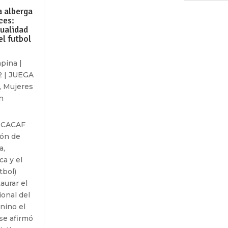
 alberga
ces:
tualidad
el futbol
apina
|
2
|
JUEGA
,
Mujeres
n
NCACAF
ión de
a,
a y el
tbol)
aurar el
ional del
nino el
se afirmó