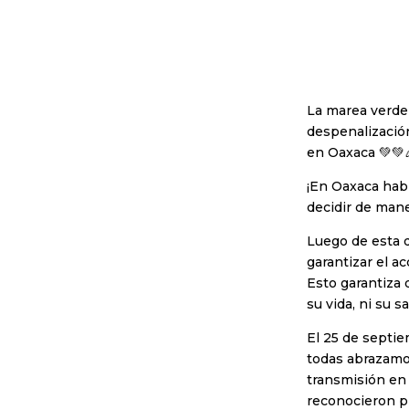
La marea verde 
despenalización
en Oaxaca 💚💚
¡En Oaxaca habr
decidir de mane
Luego de esta d
garantizar el a
Esto garantiza
su vida, ni su sa
El 25 de septi
todas abrazamo
transmisión en 
reconocieron p