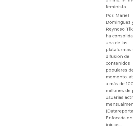
feminista
Por: Mariel
Dominguez y 
Reynoso Tik
ha consolid
una de las
plataformas
difusión de
contenidos
populares de
momento, at
a más de 10
millones de
usuarias act
mensualmen
(Datareportal
Enfocada en
inicios...