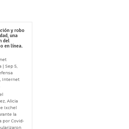
ción y robo
idad, una
n del
 en línea.
net
a
|
Sep 5,
efensa
,
Internet
a
el
z, Alicia
e Ixchel
rante la
 por Covid-
ularizaron