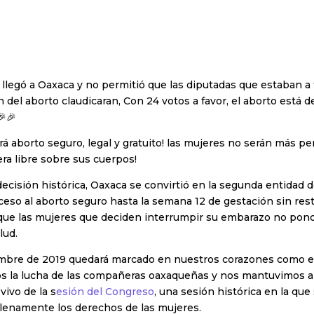
llegó a Oaxaca y no permitió que las diputadas que estaban a 
 del aborto claudicaran, Con 24 votos a favor, el aborto está 
🎉🎉
á aborto seguro, legal y gratuito! las mujeres no serán más p
ra libre sobre sus cuerpos!
ecisión histórica, Oaxaca se convirtió en la segunda entidad d
cceso al aborto seguro hasta la semana 12 de gestación sin rest
 que las mujeres que deciden interrumpir su embarazo no pond
lud.
embre de 2019 quedará marcado en nuestros corazones como el
s la lucha de las compañeras oaxaqueñas y nos mantuvimos al
vivo de la s
esión del Congreso
, una sesión histórica en la que
lenamente los derechos de las mujeres.