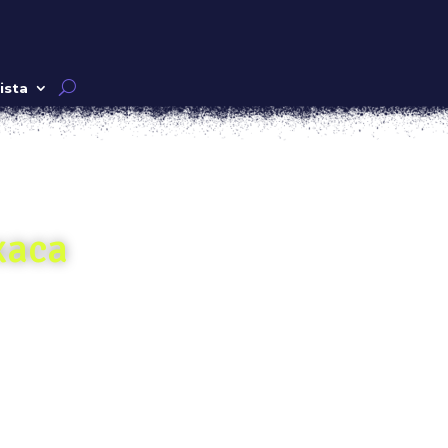
ista
xaca