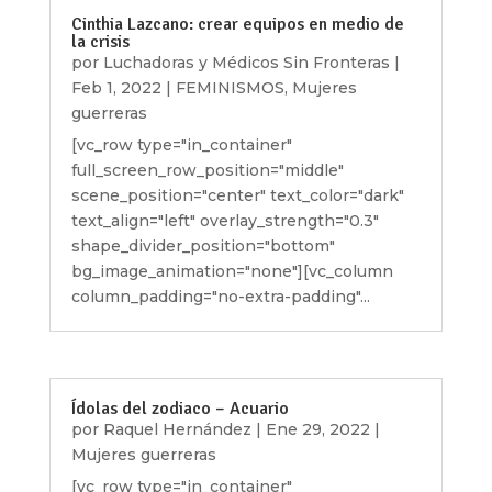
Cinthia Lazcano: crear equipos en medio de
la crisis
por
Luchadoras y Médicos Sin Fronteras
|
Feb 1, 2022
|
FEMINISMOS
,
Mujeres
guerreras
[vc_row type="in_container"
full_screen_row_position="middle"
scene_position="center" text_color="dark"
text_align="left" overlay_strength="0.3"
shape_divider_position="bottom"
bg_image_animation="none"][vc_column
column_padding="no-extra-padding"...
Ídolas del zodiaco – Acuario
por
Raquel Hernández
|
Ene 29, 2022
|
Mujeres guerreras
[vc_row type="in_container"