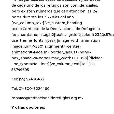
de cada uno de los refugios son confidenciales,
pero existen números que dan atención las 24
horas durante los 365 días del año.
[/vc_column_text][vc_custom_heading
text=»Contacto de la Red Nacional de Refugios »
font_container=»tag:h2|text_align:left|color:%2320c57e
use_theme_fonts=»yes»][image_with_animation
image_url=»7530″ alignment=»center»
animation=»Fade In» border_radius=»none»
box_shadow=»none» max_width=»100%»][divider
line_type=»No Line»][vc_column_text]Tel: (55)
56749695
Tel: (55) 52436432
Tel. 01-800-8224460
renarac@rednacionalderefugios.org.mx
Y otras opciones: