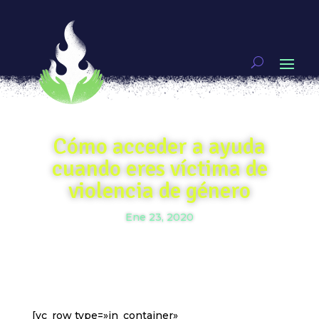
Cómo acceder a ayuda
cuando eres víctima de
violencia de género
Ene 23, 2020
[vc_row type=»in_container»