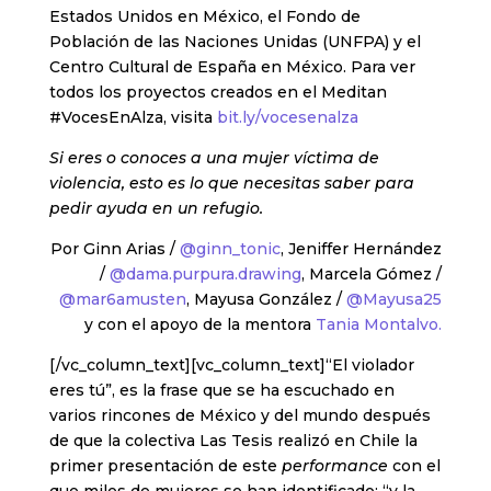
Estados Unidos en México, el Fondo de
Población de las Naciones Unidas (UNFPA) y el
Centro Cultural de España en México. Para ver
todos los proyectos creados en el Meditan
#VocesEnAlza, visita
bit.ly/vocesenalza
Si eres o conoces a una mujer víctima de
violencia, esto es lo que necesitas saber para
pedir ayuda en un refugio.
Por Ginn Arias /
@ginn_tonic
, Jeniffer Hernández
/
@dama.purpura.drawing
, Marcela Gómez /
@mar6amusten
, Mayusa González /
@Mayusa25
y con el apoyo de la mentora
Tania Montalvo.
[/vc_column_text][vc_column_text]“El violador
eres tú”, es la frase que se ha escuchado en
varios rincones de México y del mundo después
de que la colectiva Las Tesis realizó en Chile la
primer presentación de este
performance
con el