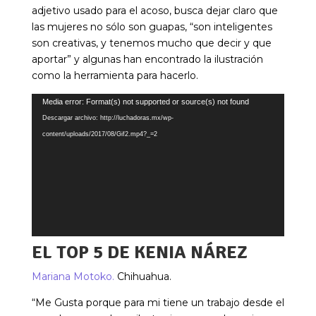
adjetivo usado para el acoso, busca dejar claro que
las mujeres no sólo son guapas, “son inteligentes
son creativas, y tenemos mucho que decir y que
aportar” y algunas han encontrado la ilustración
como la herramienta para hacerlo.
Reproductor
Media error: Format(s) not supported or source(s) not found
de
Descargar archivo: http://luchadoras.mx/wp-
vídeo
content/uploads/2017/08/Gif2.mp4?_=2
EL TOP 5 DE KENIA NÁREZ
Mariana Motoko.
Chihuahua.
“Me Gusta porque para mi tiene un trabajo desde el