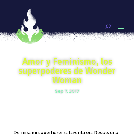
Amor y Feminismo, los
superpoderes de Wonder
Woman
Sep 7, 2017
De niña mi superheroína favorita era Rogue, una