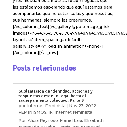
y les mostramos a muchas recién llegadas que
las estábamos esperando que aquí estamos para
acompañarlas que no están solas y que nosotras,
sus hermanas, siempre les creeremos.
[/vc_column_text][vc_gallery type=»image_grid»
images=»7644,7645,7646,7647,7648,7649,7650,7651,7652
layout=»4″ item_spacing=»default»
gallery_style=»7″ load_in_animation=»none»]
[/vc_column][/vc_row]
Posts relacionados
Suplantación de identidad: acciones y
respuestas desde lo legal hasta el
acuerpamiento colectivo. Parte 3
por
Internet Feminista
|
Nov 23, 2022
|
FEMINISMOS
,
IF
,
Internet feminista
Por: Alicia Reynoso, Mariel Lara, Elizabeth