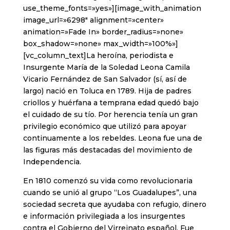
use_theme_fonts=»yes»][image_with_animation
image_url=»6298″ alignment=»center»
animation=»Fade In» border_radius=»none»
box_shadow=»none» max_width=»100%»]
[vc_column_text]La heroína, periodista e
Insurgente María de la Soledad Leona Camila
Vicario Fernández de San Salvador (sí, así de
largo) nació en Toluca en 1789. Hija de padres
criollos y huérfana a temprana edad quedó bajo
el cuidado de su tío. Por herencia tenía un gran
privilegio económico que utilizó para apoyar
continuamente a los rebeldes. Leona fue una de
las figuras más destacadas del movimiento de
Independencia.
En 1810 comenzó su vida como revolucionaria
cuando se unió al grupo “Los Guadalupes”, una
sociedad secreta que ayudaba con refugio, dinero
e información privilegiada a los insurgentes
contra el Gobierno del Virreinato español. Fue