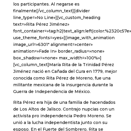
los participantes. Al negarse es
finalmente[/vc_column_text][divider
line_type=»No Line»][vc_custom_heading
text=»Rita Pérez Jiménez»
font_container=»tag:h2|text_align:left|color:%2320c57e
use_theme_fonts=»yes»][image_with_animation
image_url=»6301″ alignment=»center»
animation=»Fade In» border_radius=»none»
box_shadow=»none» max_width=»100%»]
[vc_column_text]María Rita de la Trinidad Pérez
Jiménez nació en Cañada del Cura en 1779, mejor
conocida como Rita Pérez de Moreno, fue una
militante mexicana de la insurgencia durante la
Guerra de Independencia de México.
Rita Pérez era hija de una familia de hacendados
de Los Altos de Jalisco. Contrajo nupcias con un
activista pro independencia Pedro Moreno. Se
unió a la lucha independentista junto con su
esposo. En el Fuerte del Sombrero, Rita se