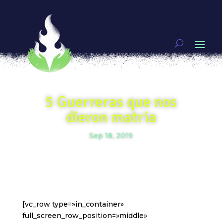
5 Guerreras que nos
dieron matria
Sep 18, 2019
[vc_row type=»in_container»
full_screen_row_position=»middle»