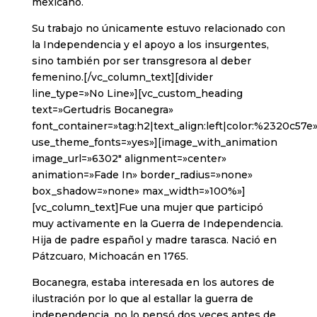
mexicano.
Su trabajo no únicamente estuvo relacionado con
la Independencia y el apoyo a los insurgentes,
sino también por ser transgresora al deber
femenino.[/vc_column_text][divider
line_type=»No Line»][vc_custom_heading
text=»Gertudris Bocanegra»
font_container=»tag:h2|text_align:left|color:%2320c57e
use_theme_fonts=»yes»][image_with_animation
image_url=»6302″ alignment=»center»
animation=»Fade In» border_radius=»none»
box_shadow=»none» max_width=»100%»]
[vc_column_text]Fue una mujer que participó
muy activamente en la Guerra de Independencia.
Hija de padre español y madre tarasca. Nació en
Pátzcuaro, Michoacán en 1765.
Bocanegra, estaba interesada en los autores de
ilustración por lo que al estallar la guerra de
independencia, no lo pensó dos veces antes de