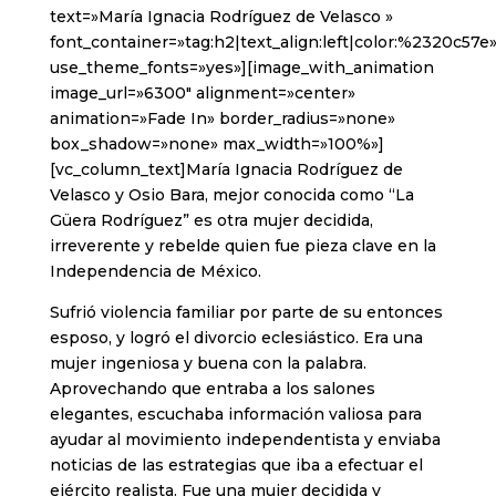
text=»María Ignacia Rodríguez de Velasco »
font_container=»tag:h2|text_align:left|color:%2320c57e
use_theme_fonts=»yes»][image_with_animation
image_url=»6300″ alignment=»center»
animation=»Fade In» border_radius=»none»
box_shadow=»none» max_width=»100%»]
[vc_column_text]María Ignacia Rodríguez de
Velasco y Osio Bara, mejor conocida como “La
Güera Rodríguez” es otra mujer decidida,
irreverente y rebelde quien fue pieza clave en la
Independencia de México.
Sufrió violencia familiar por parte de su entonces
esposo, y logró el divorcio eclesiástico. Era una
mujer ingeniosa y buena con la palabra.
Aprovechando que entraba a los salones
elegantes, escuchaba información valiosa para
ayudar al movimiento independentista y enviaba
noticias de las estrategias que iba a efectuar el
ejército realista. Fue una mujer decidida y