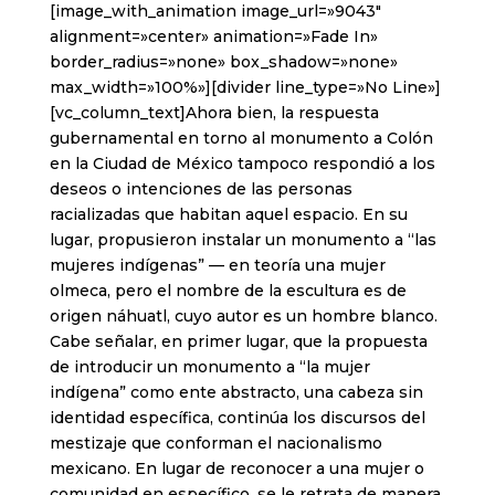
[image_with_animation image_url=»9043″
alignment=»center» animation=»Fade In»
border_radius=»none» box_shadow=»none»
max_width=»100%»][divider line_type=»No Line»]
[vc_column_text]Ahora bien, la respuesta
gubernamental en torno al monumento a Colón
en la Ciudad de México tampoco respondió a los
deseos o intenciones de las personas
racializadas que habitan aquel espacio. En su
lugar, propusieron instalar un monumento a “las
mujeres indígenas” –– en teoría una mujer
olmeca, pero el nombre de la escultura es de
origen náhuatl, cuyo autor es un hombre blanco.
Cabe señalar, en primer lugar, que la propuesta
de introducir un monumento a “la mujer
indígena” como ente abstracto, una cabeza sin
identidad específica, continúa los discursos del
mestizaje que conforman el nacionalismo
mexicano. En lugar de reconocer a una mujer o
comunidad en específico, se le retrata de manera