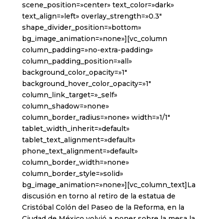
scene_position=»center» text_color=»dark»
text_align=»left» overlay_strength=»0.3″
shape_divider_position=»bottom»
bg_image_animation=»none»][vc_column
column_padding=»no-extra-padding»
column_padding_position=»all»
background_color_opacity=»1″
background_hover_color_opacity=»1″
column_link_target=»_self»
column_shadow=»none»
column_border_radius=»none» width=»1/1″
tablet_width_inherit=»default»
tablet_text_alignment=»default»
phone_text_alignment=»default»
column_border_width=»none»
column_border_style=»solid»
bg_image_animation=»none»][vc_column_text]La
discusión en torno al retiro de la estatua de
Cristóbal Colón del Paseo de la Reforma, en la
Ciudad de México volvió a poner sobre la mesa la