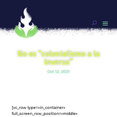
No es “colonialismo a la
inversa”
Oct 12, 2021
[vc_row type=»in_container»
full_screen_row_position=»middle»