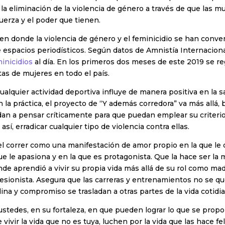
a eliminación de la violencia de género a través de que las m
uerza y el poder que tienen.
 en donde la violencia de género y el feminicidio se han conve
e espacios periodísticos. Según datos de Amnistía Internacion
inicidios
al día. En los primeros dos meses de este 2019 se re
as de mujeres en todo el país.
ualquier actividad deportiva influye de manera positiva en la sa
 la práctica, el proyecto de “Y además corredora” va más allá, 
n a pensar críticamente para que puedan emplear su criterio 
sí, erradicar cualquier tipo de violencia contra ellas.
 el correr como una manifestación de amor propio en la que le
ue le apasiona y en la que es protagonista. Que la hace ser la 
nde aprendió a vivir su propia vida más allá de su rol como madr
sionista. Asegura que las carreras y entrenamientos no se qu
plina y compromiso se trasladan a otras partes de la vida cotidi
ustedes, en su fortaleza, en que pueden lograr lo que se prop
 vivir la vida que no es tuya, luchen por la vida que las hace fe