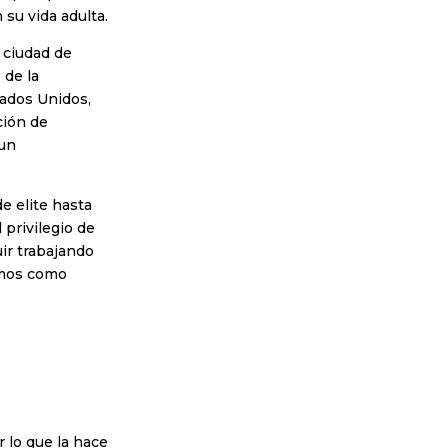
 su vida adulta.
 ciudad de
 de la
tados Unidos,
ción de
 un
e elite hasta
 privilegio de
ir trabajando
emos como
 lo que la hace