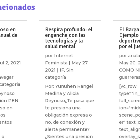
acionados
coso en
Respira profundo: el
El Barça
anual de
enganche con las
Ejemplo
tecnologías y la
deportiv
salud mental
por el ju
por
Internet
por
anal
ul 2, 2021
Feminista
|
May 27,
May 20, 
2021
|
IF
,
Sin
COMO N
avegar
categoría
guerrera
categoría
Por: Yunuhen Rangel
[vc_row
Reynoso
Medina y Alicia
type="in_
ción PEN
Reynoso¿Te pasa que
full_scr
oso en
te presiona una
ion="mid
los
obligación expresa o
scene_po
entos
no, de conexión y
er" text_
alerta permanente?
text_align
 o
¿Sientes una presión
overlay_