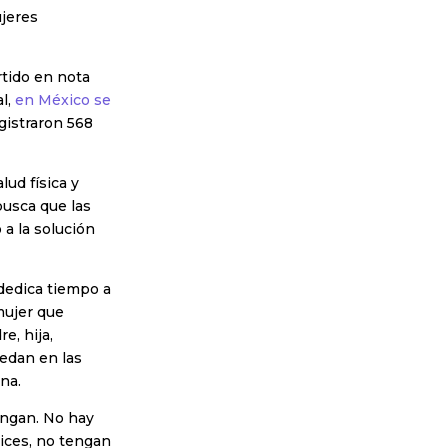
ujeres
rtido en nota
al,
en México se
gistraron 568
lud física y
busca que las
a la solución
 dedica tiempo a
mujer que
e, hija,
edan en las
ana.
ongan. No hay
lices, no tengan