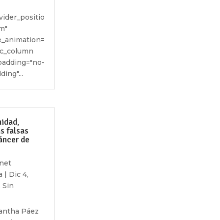
vider_positio
m"
_animation=
vc_column
adding="no-
ing"...
idad,
 falsas
áncer de
net
a
|
Dic 4,
,
Sin
antha Páez