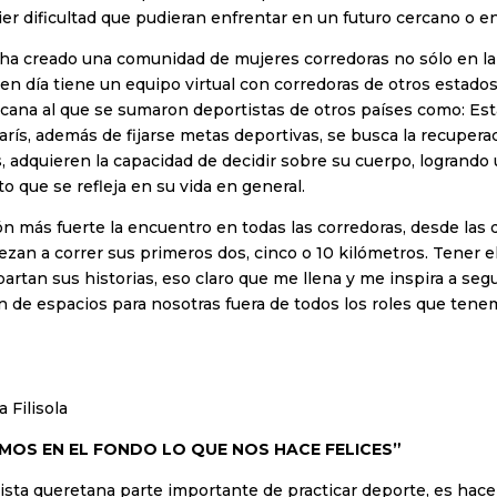
ier dificultad que pudieran enfrentar en un futuro cercano o en
la ha creado una comunidad de mujeres corredoras no sólo en la
en día tiene un equipo virtual con corredoras de otros estados
cana al que se sumaron deportistas de otros países como: Es
 París, además de fijarse metas deportivas, se busca la recupera
s, adquieren la capacidad de decidir sobre su cuerpo, logrando
que se refleja en su vida en general.
ón más fuerte la encuentro en todas las corredoras, desde las d
zan a correr sus primeros dos, cinco o 10 kilómetros. Tener el
rtan sus historias, eso claro que me llena y me inspira a segu
ón de espacios para nosotras fuera de todos los roles que ten
a Filisola
OS EN EL FONDO LO QUE NOS HACE FELICES”
ista queretana parte importante de practicar deporte, es hacer