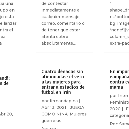
ra una
de contestar
"
rupo en
inmediatamente a
shape_di
jo esta
cualquier mensaje,
n="botto
de lanzar
correo, comentario o
bg_image
ntra el
de tener que estar
"none"][
nea
atenta sobre
column_p
a
absolutamente...
extra-padd
Cuatro décadas sin
En impun
aficionadas: el veto
campañas
andi:
a las mujeres para
contra c
n de
entrar a estadios de
mama
n
futbol en Irán
por
Inter
por
fernandapina
|
Feminist
Abr 13, 2021
|
JUEGA
2020
|
IF
Abr 20,
COMO NIÑA
,
Mujeres
categoría
guerreras
Por: Sam