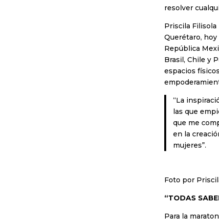
resolver cualqu
Priscila Filiso
Querétaro, hoy 
República Mexi
Brasil, Chile y
espacios físico
empoderamiento 
“La inspiraci
las que empie
que me compa
en la creaci
mujeres”.
Foto por Priscil
“TODAS SABEM
Para la maraton