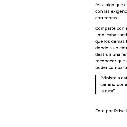
feliz, algo que
con las exigen
corredoras.
Comparte con el
implicaba sacri
que los demás b
donde a un extr
destruir una fa
reconocer que n
poder compartir
“Viniste a es
camino por el
la ruta”.
Foto por Priscil