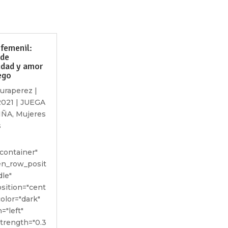
 femenil:
 de
idad y amor
ego
auraperez
|
2021
|
JUEGA
IÑA
,
Mujeres
s
container"
een_row_posit
dle"
sition="cent
color="dark"
="left"
strength="0.3