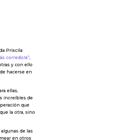
a Priscila
ás corredora”
,
tras y con ello
ede hacerse en
ra ellas,
s increíbles de
uperación que
ue la otra, sino
 algunas de las
rmear en otros