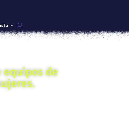
ista
e equipos de
ujeres.