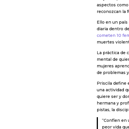
aspectos como l
reconozcan la f
Ello en un país
diaria dentro d
cometen 10 fem
muertes violent
La práctica de c
mental de quien
mujeres aprenda
de problemas y a
Priscila define
una actividad q
quiere ser y do
hermana y profe
pistas, la disci
“Confíen en 
peor vida que