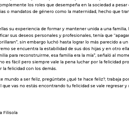
 complemente los roles que desempeña en la sociedad a pesar d
cias o mandatos de género como la maternidad, hecho que tra
las su experiencia de formar y mantener unida a una familia, lo
ficar sus deseos personales y profesionales, tenía que “apagar
rillaran”, sin embargo luchó hasta lograr lo más parecido a un 
emo se encuentra la estabilidad de sus dos hijas y en otro ell
milia para reconstruirme, esa familia era la mía”, señaló al mo
o es fácil pero siempre vale la pena luchar por la felicidad pro
 la felicidad con los demás.
te mundo a ser feliz, pregúntate ¿qué te hace feliz?, trabaja por
 que vas no estás encontrando tu felicidad se vale regresar y 
a Filisola