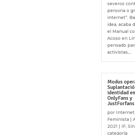
severos cont
persona o g
internet”. Ba
idea, acaba 
el Manual co
Acoso en Lí
pensado par
activistas,...
Modus oper
Suplantació
identidad e
OnlyFans y
JustForfans
por
Internet
Feminista
|
2021
|
IF
,
Sin
categoría