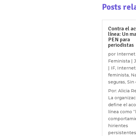
Posts rel
Contra el a
línea: Un m
PEN para
periodistas
por
Internet
Feminista
|
J
|
IF
,
Internet
feminista
,
N
seguras
,
Sin 
Por: Alicia 
La organiza
define el ac
línea como “
comportami
hirientes
persistentes