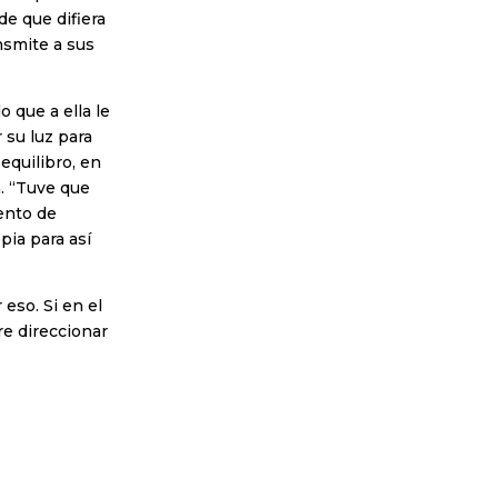
e que difiera
nsmite a sus
 que a ella le
 su luz para
equilibro, en
a. “Tuve que
mento de
pia para así
 eso. Si en el
re direccionar