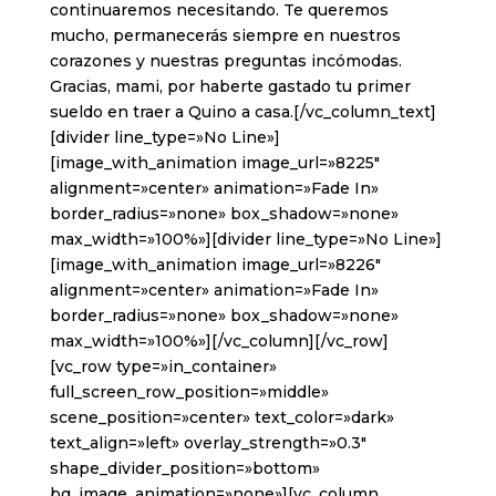
continuaremos necesitando. Te queremos
mucho, permanecerás siempre en nuestros
corazones y nuestras preguntas incómodas.
Gracias, mami, por haberte gastado tu primer
sueldo en traer a Quino a casa.[/vc_column_text]
[divider line_type=»No Line»]
[image_with_animation image_url=»8225″
alignment=»center» animation=»Fade In»
border_radius=»none» box_shadow=»none»
max_width=»100%»][divider line_type=»No Line»]
[image_with_animation image_url=»8226″
alignment=»center» animation=»Fade In»
border_radius=»none» box_shadow=»none»
max_width=»100%»][/vc_column][/vc_row]
[vc_row type=»in_container»
full_screen_row_position=»middle»
scene_position=»center» text_color=»dark»
text_align=»left» overlay_strength=»0.3″
shape_divider_position=»bottom»
bg_image_animation=»none»][vc_column