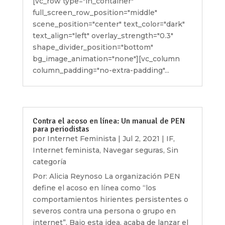
[vc_row type="in_container"
full_screen_row_position="middle"
scene_position="center" text_color="dark"
text_align="left" overlay_strength="0.3"
shape_divider_position="bottom"
bg_image_animation="none"][vc_column
column_padding="no-extra-padding"...
Contra el acoso en línea: Un manual de PEN
para periodistas
por
Internet Feminista
|
Jul 2, 2021
|
IF
,
Internet feminista
,
Navegar seguras
,
Sin
categoría
Por: Alicia Reynoso La organización PEN
define el acoso en línea como “los
comportamientos hirientes persistentes o
severos contra una persona o grupo en
internet”. Bajo esta idea, acaba de lanzar el