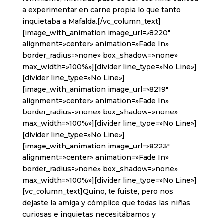
a experimentar en carne propia lo que tanto
inquietaba a Mafalda.[/vc_column_text]
[image_with_animation image_url=»8220″
alignment=»center» animation=»Fade In»
border_radius=»none» box_shadow=»none»
max_width=»100%»][divider line_type=»No Line»]
[divider line_type=»No Line»]
[image_with_animation image_url=»8219″
alignment=»center» animation=»Fade In»
border_radius=»none» box_shadow=»none»
max_width=»100%»][divider line_type=»No Line»]
[divider line_type=»No Line»]
[image_with_animation image_url=»8223″
alignment=»center» animation=»Fade In»
border_radius=»none» box_shadow=»none»
max_width=»100%»][divider line_type=»No Line»]
[vc_column_text]Quino, te fuiste, pero nos
dejaste la amiga y cómplice que todas las niñas
curiosas e inquietas necesitábamos y