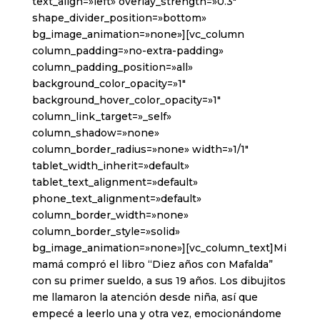
text_align=»left» overlay_strength=»0.3″
shape_divider_position=»bottom»
bg_image_animation=»none»][vc_column
column_padding=»no-extra-padding»
column_padding_position=»all»
background_color_opacity=»1″
background_hover_color_opacity=»1″
column_link_target=»_self»
column_shadow=»none»
column_border_radius=»none» width=»1/1″
tablet_width_inherit=»default»
tablet_text_alignment=»default»
phone_text_alignment=»default»
column_border_width=»none»
column_border_style=»solid»
bg_image_animation=»none»][vc_column_text]Mi
mamá compró el libro “Diez años con Mafalda”
con su primer sueldo, a sus 19 años. Los dibujitos
me llamaron la atención desde niña, así que
empecé a leerlo una y otra vez, emocionándome