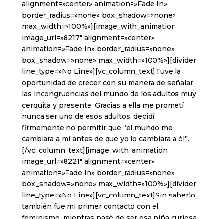
alignment=»center» animation=»Fade In»
border_radius=»none» box_shadow=»none»
max_width=»100%»][image_with_animation
image_url=»8217″ alignment=»center»
animation=»Fade In» border_radius=»none»
box_shadow=»none» max_width=»100%»][divider
line_type=»No Line»][vc_column_text]Tuve la
oportunidad de crecer con su manera de señalar
las incongruencias del mundo de los adultos muy
cerquita y presente. Gracias a ella me prometí
nunca ser uno de esos adultos, decidí
firmemente no permitir que “el mundo me
cambiara a mí antes de que yo lo cambiara a él”.
[/vc_column_text][image_with_animation
image_url=»8221″ alignment=»center»
animation=»Fade In» border_radius=»none»
box_shadow=»none» max_width=»100%»][divider
line_type=»No Line»][vc_column_text]Sin saberlo,
también fue mi primer contacto con el
feminismo, mientras pasé de ser esa niña curiosa