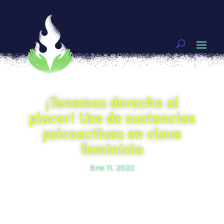
¡Tenemos derecho al
placer! Uso de sustancias
psicoactivas en clave
feminista
Ene 11, 2022