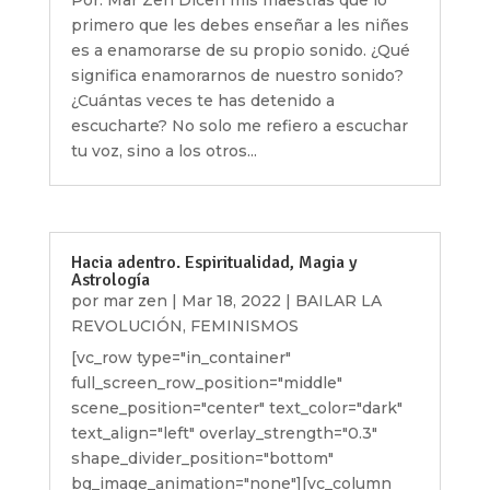
Por: Mar Zen Dicen mis maestras que lo
primero que les debes enseñar a les niñes
es a enamorarse de su propio sonido. ¿Qué
significa enamorarnos de nuestro sonido?
¿Cuántas veces te has detenido a
escucharte? No solo me refiero a escuchar
tu voz, sino a los otros...
Hacia adentro. Espiritualidad, Magia y
Astrología
por
mar zen
|
Mar 18, 2022
|
BAILAR LA
REVOLUCIÓN
,
FEMINISMOS
[vc_row type="in_container"
full_screen_row_position="middle"
scene_position="center" text_color="dark"
text_align="left" overlay_strength="0.3"
shape_divider_position="bottom"
bg_image_animation="none"][vc_column