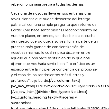
rebelión originaria previa a todas las demás.
Cada una de nosotras lleva en sus entrañas una
revolucionaria que puede despertar del letargo
patriarcal con una simple pregunta que retomo de
Lorde: ¿Me hace sentir bien? El reconocimiento de
nuestro placer, entonces, se adscribe a la escucha
de nuestro cuerpo que, a su vez, forma parte de un
proceso más grande de concientización de
nosotras mismas, lo cual implica discernir entre
aquello que nos hace sentir bien de lo que nos
dijeron que nos haría sentir bien. “Lo erótico es un
espacio entre la incipiente conciencia del propio ser
y el caos de los sentimientos más fuertes y
profundos”, dijo Lorde.
[/vc_column_text][vc_raw_html]JTNDYmxvY2txdW90ZSUyMGNsYXNzJTNEJTIyaW5zdGFncmFtLW1lZGlhJTIyJTIwZGF0YS1pbnN0Z3JtLXBlcm1hbGluayUzRCUyMmh0dHBzJTNBJTJGJTJGd3d3Lmluc3RhZ3JhbS5jb20lMkZwJTJGQ1BWeDhMc2hfV1olMkYlM0Z1dG1fc291cmNlJTNEaWdfZW1iZWQlMjZhbXAlM0J1dG1fY2FtcGFpZ24lM0Rsb2FkaW5nJTIyJTIwZGF0YS1pbnN0Z3JtLXZlcnNpb24lM0QlMjIxNCUyMiUyMHN0eWxlJTNEJTIyJTIwYmFja2dyb3VuZCUzQSUyM0ZGRiUzQiUyMGJvcmRlciUzQTAlM0IlMjBib3JkZXItcmFkaXVzJTNBM3B4JTNCJTIwYm94LXNoYWRvdyUzQTAlMjAwJTIwMXB4JTIwMCUyMHJnYmElMjgwJTJDMCUyQzAlMkMwLjUlMjklMkMwJTIwMXB4JTIwMTBweCUyMDAlMjByZ2JhJTI4MCUyQzAlMkMwJTJDMC4xNSUyOSUzQiUyMG1hcmdpbiUzQSUyMDFweCUzQiUyMG1heC13aWR0aCUzQTU0MHB4JTNCJTIwbWluLXdpZHRoJTNBMzI2cHglM0IlMjBwYWRkaW5nJTNBMCUzQiUyMHdpZHRoJTNBOTkuMzc1JTI1JTNCJTIwd2lkdGglM0Etd2Via2l0LWNhbGMlMjgxMDAlMjUlMjAtJTIwMnB4JTI5JTNCJTIwd2lkdGglM0FjYWxjJTI4MTAwJTI1JTIwLSUyMDJweCUyOSUzQiUyMiUzRSUzQ2RpdiUyMHN0eWxlJTNEJTIycGFkZGluZyUzQTE2cHglM0IlMjIlM0UlMjAlM0NhJTIwaHJlZiUzRCUyMmh0dHBzJTNBJTJGJTJGd3d3Lmluc3RhZ3JhbS5jb20lMkZwJTJGQ1BWeDhMc2hfV1olMkYlM0Z1dG1fc291cmNlJTNEaWdfZW1iZWQlMjZhbXAlM0J1dG1fY2FtcGFpZ24lM0Rsb2FkaW5nJTIyJTIwc3R5bGUlM0QlMjIlMjBiYWNrZ3JvdW5kJTNBJTIzRkZGRkZGJTNCJTIwbGluZS1oZWlnaHQlM0EwJTNCJTIwcGFkZGluZyUzQTAlMjAwJTNCJTIwdGV4dC1hbGlnbiUzQWNlbnRlciUzQiUyMHRleHQtZGVjb3JhdGlvbiUzQW5vbmUlM0IlMjB3aWR0aCUzQTEwMCUyNSUzQiUyMiUyMHRhcmdldCUzRCUyMl9ibGFuayUyMiUzRSUyMCUzQ2RpdiUyMHN0eWxlJTNEJTIyJTIwZGlzcGxheSUzQSUyMGZsZXglM0IlMjBmbGV4LWRpcmVjdGlvbiUzQSUyMHJvdyUzQiUyMGFsaWduLWl0ZW1zJTNBJTIwY2VudGVyJTNCJTIyJTNFJTIwJTNDZGl2JTIwc3R5bGUlM0QlMjJiYWNrZ3JvdW5kLWNvbG9yJTNBJTIwJTIzRjRGNEY0JTNCJTIwYm9yZGVyLXJhZGl1cyUzQSUyMDUwJTI1JTNCJTIwZmxleC1ncm93JTNBJTIwMCUzQiUyMGhlaWdodCUzQSUyMDQwcHglM0IlMjBtYXJnaW4tcmlnaHQlM0ElMjAxNHB4JTNCJTIwd2lkdGglM0ElMjA0MHB4JTNCJTIyJTNFJTNDJTJGZGl2JTNFJTIwJTNDZGl2JTIwc3R5bGUlM0QlMjJkaXNwbGF5JTNBJTIwZmxleCUzQiUyMGZsZXgtZGlyZWN0aW9uJTNBJTIwY29sdW1uJTNCJTIwZmxleC1ncm93JTNBJTIwMSUzQiUyMGp1c3RpZnktY29udGVudCUzQSUyMGNlbnRlciUzQiUyMiUzRSUyMCUzQ2RpdiUyMHN0eWxlJTNEJTIyJTIwYmFja2dyb3VuZC1jb2xvciUzQSUyMCUyM0Y0RjRGNCUzQiUyMGJvcmRlci1yYWRpdXMlM0ElMjA0cHglM0IlMjBmbGV4LWdyb3clM0ElMjAwJTNCJTIwaGVpZ2h0JTNBJTIwMTRweCUzQiUyMG1hcmdpbi1ib3R0b20lM0ElMjA2cHglM0IlMjB3aWR0aCUzQSUyMDEwMHB4JTNCJTIyJTNFJTNDJTJGZGl2JTNFJTIwJTNDZGl2JTIwc3R5bGUlM0QlMjIlMjBiYWNrZ3JvdW5kLWNvbG9yJTNBJTIwJTIzRjRGNEY0JTNCJTIwYm9yZGVyLXJhZGl1cyUzQSUyMDRweCUzQiUyMGZsZXgtZ3JvdyUzQSUyMDAlM0IlMjBoZWlnaHQlM0ElMjAxNHB4JTNCJTIwd2lkdGglM0ElMjA2MHB4JTNCJTIyJTNFJTNDJTJGZGl2JTNFJTNDJTJGZGl2JTNFJTNDJTJGZGl2JTNFJTNDZGl2JTIwc3R5bGUlM0QlMjJwYWRkaW5nJTNBJTIwMTklMjUlMjAwJTNCJTIyJTNFJTNDJTJGZGl2JTNFJTIwJTNDZGl2JTIwc3R5bGUlM0QlMjJkaXNwbGF5JTNBYmxvY2slM0IlMjBoZWlnaHQlM0E1MHB4JTNCJTIwbWFyZ2luJTNBMCUyMGF1dG8lMjAxMnB4JTNCJTIwd2lkdGglM0E1MHB4JTNCJTIyJTNFJTNDc3ZnJTIwd2lkdGglM0QlMjI1MHB4JTIyJTIwaGVpZ2h0JTNEJTIyNTBweCUyMiUyMHZpZXdCb3glM0QlMjIwJTIwMCUyMDYwJTIwNjAlMjIlMjB2ZXJzaW9uJTNEJTIyMS4xJTIyJTIweG1sbnMlM0QlMjJodHRwcyUzQSUyRiUyRnd3dy53My5vcmclMkYyMDAwJTJGc3ZnJTIyJTIweG1sbnMlM0F4bGluayUzRCUyMmh0dHBzJTNBJTJGJTJGd3d3LnczLm9yZyUyRjE5OTklMkZ4bGluayUyMiUzRSUzQ2clMjBzdHJva2UlM0QlMjJub25lJTIyJTIwc3Ryb2tlLXdpZHRoJTNEJTIyMSUyMiUyMGZpbGwlM0QlMjJub25lJTIyJTIwZmlsbC1ydWxlJTNEJTIyZXZlbm9kZCUyMiUzRSUzQ2clMjB0cmFuc2Zvcm0lM0QlMjJ0cmFuc2xhdGUlMjgtNTExLjAwMDAwMCUyQyUyMC0yMC4wMDAwMDAlMjklMjIlMjBmaWxsJTNEJTIyJTIzMDAwMDAwJTIyJTNFJTNDZyUzRSUzQ3BhdGglMjBkJTNEJTIyTTU1Ni44NjklMkMzMC40MSUyMEM1NTQuODE0JTJDMzAuNDElMjA1NTMuMTQ4JTJDMzIuMDc2JTIwNTUzLjE0OCUyQzM0LjEzMSUyMEM1NTMuMTQ4JTJDMzYuMTg2JTIwNTU0LjgxNCUyQzM3Ljg1MiUyMDU1Ni44NjklMkMzNy44NTIlMjBDNTU4LjkyNCUyQzM3Ljg1MiUyMDU2MC41OSUyQzM2LjE4NiUyMDU2MC41OSUyQzM0LjEzMSUyMEM1NjAuNTklMkMzMi4wNzYlMjA1NTguOTI0JTJDMzAuNDElMjA1NTYuODY5JTJDMzAuNDElMjBNNTQxJTJDNjAuNjU3JTIwQzUzNS4xMTQlMkM2MC42NTclMjA1MzAuMzQyJTJDNTUuODg3JTIwNTMwLjM0MiUyQzUwJTIwQzUzMC4zNDIlMkM0NC4xMTQlMjA1MzUuMTE0JTJDMzkuMzQyJTIwNTQxJTJDMzkuMzQyJTIwQzU0Ni44ODclMkMzOS4zNDIlMjA1NTEuNjU4JTJDNDQuMTE0JTIwNTUxLjY1OCUyQzUwJTIwQzU1MS42NTglMkM1NS44ODclMjA1NDYuODg3JTJDNjAuNjU3JTIwNTQxJTJDNjAuNjU3JTIwTTU0MSUyQzMzLjg4NiUyMEM1MzIuMSUyQzMzLjg4NiUyMDUyNC44ODYlMkM0MS4xJTIwNTI0Ljg4NiUyQzUwJTIwQzUyNC44ODYlMkM1OC44OTklMjA1MzIuMSUyQzY2LjExMyUyMDU0MSUyQzY2LjExMyUyMEM1NDkuOSUyQzY2LjExMyUyMDU1Ny4xMTUlMkM1OC44OTklMjA1NTcuMTE1JTJDNTAlMjBDNTU3LjExNSUyQzQxLjElMjA1NDkuOSUyQzMzLjg4NiUyMDU0MSUyQzMzLjg4NiUyME01NjUuMzc4JTJDNjIuMTAxJTIwQzU2NS4yNDQlMkM2NS4wMjIlMjA1NjQuNzU2JTJDNjYuNjA2JTIwNTY0LjM0NiUyQzY3LjY2MyUyMEM1NjMuODAzJTJDNjkuMDYlMjA1NjMuMTU0JTJDNzAuMDU3JTIwNTYyLjEwNiUyQzcxLjEwNiUyMEM1NjEuMDU4JTJDNzIuMTU1JTIwNTYwLjA2JTJDNzIuODAzJTIwNTU4LjY2MiUyQzczLjM0NyUyMEM1NTcuNjA3JTJDNzMuNzU3JTIwNTU2LjAyMSUyQzc0LjI0NCUyMDU1My4xMDIlMkM3NC4zNzglMjBDNTQ5Ljk0NCUyQzc0LjUyMSUyMDU0OC45OTclMkM3NC41NTIlMjA1NDElMkM3NC41NTIlMjBDNTMzLjAwMyUyQzc0LjU1MiUyMDUzMi4wNTYlMkM3NC41MjElMjA1MjguODk4JTJDNzQuMzc4JTIwQzUyNS45NzklMkM3NC4yNDQlMjA1MjQuMzkzJTJDNzMuNzU3JTIwNTIzLjMzOCUyQzczLjM0NyUyMEM1MjEuOTQlMkM3Mi44MDMlMjA1MjAuOTQyJTJDNzIuMTU1JTIwNTE5Ljg5NCUyQzcxLjEwNiUyMEM1MTguODQ2JTJDNzAuMDU3JTIwNTE4LjE5NyUyQzY5LjA2JTIwNTE3LjY1NCUyQzY3LjY2MyUyMEM1MTcuMjQ0JTJDNjYuNjA2JTIwNTE2Ljc1NSUyQzY1LjAyMiUyMDUxNi42MjMlMkM2Mi4xMDElMjBDNTE2LjQ3OSUyQzU4Ljk0MyUyMDUxNi40NDglMkM1Ny45OTYlMjA1MTYuNDQ4JTJDNTAlMjBDNTE2LjQ0OCUyQzQyLjAwMyUyMDUxNi40NzklMkM0MS4wNTYlMjA1MTYuNjIzJTJDMzcuODk5JTIwQzUxNi43NTUlMkMzNC45NzglMjA1MTcuMjQ0JTJDMzMuMzkxJTIwNTE3LjY1NCUyQzMyLjMzOCUyMEM1MTguMTk3JTJDMzAuOTM4JTIwNTE4Ljg0NiUyQzI5Ljk0MiUyMDUxOS44OTQlMkMyOC44OTQlMjBDNTIwLjk0MiUyQzI3Ljg0NiUyMDUyMS45NCUyQzI3LjE5NiUyMDUyMy4zMzglMkMyNi42NTQlMjBDNTI0LjM5MyUyQzI2LjI0NCUyMDUyNS45NzklMkMyNS43NTYlMjA1MjguODk4JTJDMjUuNjIzJTIwQzUzMi4wNTclMkMyNS40NzklMjA1MzMuMDA0JTJDMjUuNDQ4JTIwNTQxJTJDMjUuNDQ4JTIwQzU0OC45OTclMkMyNS40NDglMjA1NDkuOTQzJTJDMjUuNDc5JTIwNTUzLjEwMiUyQzI1LjYyMyUyMEM1NTYuMDIxJTJDMjUuNzU2JTIwNTU3LjYwNyUyQzI2LjI0NCUyMDU1OC42NjIlMkMyNi42NTQlMjBDNTYwLjA2JTJDMjcuMTk2JTIwNTYxLjA1OCUyQzI3Ljg0NiUyMDU2Mi4xMDYlMkMyOC44OTQlMjBDNTYzLjE1NCUyQzI5Ljk0MiUyMDU2My44MDMlMkMzMC45MzglMjA1NjQuMzQ2JTJDMzIuMzM4JTIwQzU2NC43NTYlMkMzMy4zOTElMjA1NjUuMjQ0JTJDMzQuOTc4JTIwNTY1LjM3OCUyQzM3Ljg5OSUyMEM1NjUuNTIyJTJDNDEuMDU2JTIwNTY1LjU1MiUyQzQyLjAwMyUyMDU2NS41NTIlMkM1MCUyMEM1NjUuNTUyJTJDNTcuOTk2JTIwNTY1LjUyMiUyQzU4Ljk0MyUyMDU2NS4zNzglMkM2Mi4xMDElMjBNNTcwLjgyJTJDMzcuNjMxJTIwQzU3MC42NzQlMkMzNC40MzglMjA1NzAuMTY3JTJDMzIuMjU4JTIwNTY5LjQyNSUyQzMwLjM0OSUyMEM1NjguNjU5JTJDMjguMzc3JTIwNTY3LjYzMyUyQzI2LjcwMiUyMDU2NS45NjUlMkMyNS4wMzUlMjBDNTY0LjI5NyUyQzIzLjM2OCUyMDU2Mi42MjMlMkMyMi4zNDIlMjA1NjAuNjUyJTJDMjEuNTc1JTIwQzU1OC43NDMlMkMyMC44MzQlMjA1NTYuNTYyJTJDMjAuMzI2JTIwNTUzLjM2OSUyQzIwLjE4JTIwQzU1MC4xNjklMkMyMC4wMzMlMjA1NDkuMTQ4JTJDMjAlMjA1NDElMkMyMCUyMEM1MzIuODUzJTJDMjAlMjA1MzEuODMxJTJDMjAuMDMzJTIwNTI4LjYzMSUyQzIwLjE4JTIwQzUyNS40MzglMkMyMC4zMjYlMjA1MjMuMjU3JTJDMjAuODM0JTIwNTIxLjM0OSUyQzIxLjU3NSUyMEM1MTkuMzc2JTJDMjIuMzQyJTIwNTE3LjcwMyUyQzIzLjM2OCUyMDUxNi4wMzUlMkMyNS4wMzUlMjBDNTE0LjM2OCUyQzI2LjcwMiUyMDUxMy4zNDIlMkMyOC4zNzclMjA1MTIuNTc0JTJDMzAuMzQ5JTIwQzUxMS44MzQlMkMzMi4yNTglMjA1MTEuMzI2JTJDMzQuNDM4JTIwNTExLjE4MSUyQzM3LjYzMSUyMEM1MTEuMDM1JTJDNDAuODMxJTIwNTExJTJDNDEuODUxJTIwNTExJTJDNTAlMjBDNTExJTJDNTguMTQ3JTIwNTExLjAzNSUyQzU5LjE3JTIwNTExLjE4MSUyQzYyLjM2OSUyMEM1MTEuMzI2JTJDNjUuNTYyJTIwNTExLjgzNCUyQzY3Ljc0MyUyMDUxMi41NzQlMkM2OS42NTElMjBDNTEzLjM0MiUyQzcxLjYyNSUyMDUxNC4zNjglMkM3My4yOTYlMjA1MTYuMDM1JTJDNzQuOTY1JTIwQzUxNy43MDMlMkM3Ni42MzQlMjA1MTkuMzc2JTJDNzcuNjU4JTIwNTIxLjM0OSUyQzc4LjQyNSUyMEM1MjMuMjU3JTJDNzkuMTY3JTIwNTI1LjQzOCUyQzc5LjY3MyUyMDUyOC42MzElMkM3OS44MiUyMEM1MzEuODMxJTJDNzkuOTY1JTIwNTMyLjg1MyUyQzgwLjAwMSUyMDU0MSUyQzgwLjAwMSUyMEM1NDkuMTQ4JTJDODAuMDAxJTIwNTUwLjE2OSUyQzc5Ljk2NSUyMDU1My4zNjklMkM3OS44MiUyMEM1NTYuNTYyJTJDNzkuNjczJTIwNTU4Ljc0MyUyQzc5LjE2NyUyMDU2MC42NTIlMkM3OC40MjUlMjBDNTYyLjYyMyUyQzc3LjY1OCUyMDU2NC4yOTclMkM3Ni42MzQlMjA1NjUuOTY1JTJDNzQuOTY1JTIwQzU2Ny42MzMlMkM3My4yOTYlMjA1NjguNjU5JTJDNzEuNjI1JTIwNTY5LjQyNSUyQzY5LjY1MSUyMEM1NzAuMTY3JTJDNjcuNzQzJTIwNTcwLjY3NCUyQzY1LjU2MiUyMDU3MC44MiUyQzYyLjM2OSUyMEM1NzAuOTY2JTJDNTkuMTclMjA1NzElMkM1OC4xNDclMjA1NzElMkM1MCUyMEM1NzElMkM0MS44NTElMjA1NzAuOTY2JTJDNDAuODMxJTIwNTcwLjgyJTJDMzcuNjMxJTIyJTNFJTNDJTJGcGF0aCUzRSUzQyUyRmclM0UlM0MlMkZnJTNFJTNDJTJGZyUzRSUzQyUyRnN2ZyUzRSUzQyUyRmRpdiUzRSUzQ2RpdiUyMHN0eWxlJTNEJTIycGFkZGluZy10b3AlM0ElMjA4cHglM0IlMjIlM0UlMjAlM0NkaXYlMjBzdHlsZSUzRCUyMiUyMGNvbG9yJTNBJTIzMzg5N2YwJTNCJTIwZm9udC1mYW1pbHklM0FBcmlhbCUyQ3NhbnMtc2VyaWYlM0IlMjBmb250LXNpemUlM0ExNHB4JTNCJTIwZm9udC1zdHlsZSUzQW5vcm1hbCUzQiUyMGZvbnQtd2VpZ2h0JTNBNTUwJTNCJTIwbGluZS1oZWlnaHQlM0ExOHB4JTNCJTIyJTNFVmVyJTIwZXN0YSUyMHB1YmxpY2FjaSVDMyVCM24lMjBlbiUyMEluc3RhZ3JhbSUzQyUyRmRpdiUzRSUzQyUyRmRpdiUzRSUzQ2RpdiUyMHN0eWxlJTNEJTIycGFkZGluZyUzQSUyMDEyLjUlMjUlMjAwJTNCJTIyJTNFJTNDJTJGZGl2JTNFJTIwJTNDZGl2JTIwc3R5bGUlM0QlMjJkaXNwbGF5JTNBJTIwZmxleCUzQiUyMGZsZXgtZGlyZWN0aW9uJTNBJTIwcm93JTNCJTIwbWFyZ2luLWJvdHRvbSUzQSUyMDE0cHglM0IlMjBhbGlnbi1pdGVtcyUzQSUyMGNlbnRlciUzQiUyMiUzRSUzQ2RpdiUzRSUyMCUzQ2RpdiUyMHN0eWxlJTNEJTIyYmFja2dyb3VuZC1jb2xvciUzQSUyMCUyM0Y0RjRGNCUzQiUyMGJvcmRlci1yYWRpdXMlM0ElMjA1MCUyNSUzQiUyMGhlaWdodCUzQSUyMDEyLjVweCUzQiUyMHdpZHRoJTNBJTIwMTIuNXB4JTNCJTIwdHJhbnNmb3JtJTNBJTIwdHJhbnNsYXRlWCUyODBweCUyOSUyMHRyYW5zbGF0ZVklMjg3cHglMjklM0IlMjIlM0UlM0MlMkZkaXYlM0UlMjAlM0NkaXYlMjBzdHlsZSUzRCUyMmJhY2tncm91bmQtY29sb3IlM0ElMjAlMjNGNEY0RjQlM0IlMjBoZWlnaHQlM0ElMjAxMi41cHglM0IlMjB0cmFuc2Zvcm0lM0ElMjByb3RhdGUlMjgtNDVkZWclMjklMjB0cmFuc2xhdGVYJTI4M3B4JTI5JTIwdHJhbnNsYXRlWSUyODFweCUyOSUzQiUyMHdpZHRoJTNBJTIwMTIuNXB4JTNCJTIwZmxleC1ncm93JTNBJTIwMCUzQiUyMG1hcmdpbi1yaWdodCUzQSUyMDE0cHglM0IlMjBtYXJnaW4tbGVmdCUzQSUyMDJweCUzQiUyMiUzRSUzQyUyRmRpdiUzRSUyMCUzQ2RpdiUyMHN0eWxlJTNEJTIyYmFja2dyb3VuZC1jb2xvciUzQSUyMCUyM0Y0RjRGNCUzQiUyMGJvcmRlci1yYWRpdXMlM0ElMjA1MCUyNSUzQiUyMGhlaWdodCUzQSUyMDEyLjVweCUzQiUyMHdpZHRoJTNBJTIwMTIuNXB4JTNCJTIwdHJhbnNmb3JtJTNBJTIwdHJhbnNsYXRlWCUyODlweCUyOSUyMHRyYW5zbGF0ZVklMjgtMThweCUyOSUzQiUyMiUzRSUzQyUyRmRpdiUzRSUzQyUyRmRpdiUzRSUzQ2RpdiUyMHN0eWxlJTNEJTIybWFyZ2luLWxlZnQlM0ElMjA4cHglM0IlMjIlM0UlMjAlM0NkaXYlMjBzdHlsZSUzRCUyMiUyMGJhY2tncm91bmQtY29sb3IlM0ElMjAlMjNGNEY0RjQlM0IlMjBib3JkZXItcmFkaXVzJTNBJTIwNTAlMjUlM0IlMjBmbGV4LWdyb3clM0ElMjAwJTNCJTIwaGVpZ2h0JTNBJTIwMjBweCUzQiUyMHdpZHRoJTNBJTIwMjBweCUzQiUyMiUzRSUzQyUyRmRpdiUzRSUyMCUzQ2RpdiUyMHN0eWxlJTNEJTIyJTIwd2lkdGglM0ElMjAwJTNCJTIwaGVpZ2h0JTNBJTIwMCUzQiUyMGJvcmRlci10b3AlM0