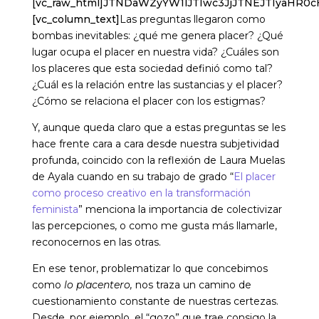
[vc_raw_html]JTNDaWZyYW1lJTIwc3JjJTNEJTIya
[vc_column_text]
Las preguntas llegaron como
bombas inevitables: ¿qué me genera placer? ¿Qué
lugar ocupa el placer en nuestra vida? ¿Cuáles son
los placeres que esta sociedad definió como tal?
¿Cuál es la relación entre las sustancias y el placer?
¿Cómo se relaciona el placer con los estigmas?
Y, aunque queda claro que a estas preguntas se les
hace frente cara a cara desde nuestra subjetividad
profunda, coincido con la reflexión de Laura Muelas
de Ayala cuando en su trabajo de grado “
El placer
como proceso creativo en la transformación
feminista
” menciona la importancia de colectivizar
las percepciones, o como me gusta más llamarle,
reconocernos en las otras.
En ese tenor, problematizar lo que concebimos
como
lo placentero,
nos traza un camino de
cuestionamiento constante de nuestras certezas.
Desde, por ejemplo, el “gozo” que trae consigo la