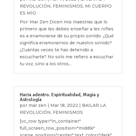
REVOLUCIÓN
,
FEMINISMOS
,
MI CUERPO
ES MÍO
Por: Mar Zen Dicen mis maestras que lo
primero que les debes enseñar a les niñes
es a enamorarse de su propio sonido. ¿Qué
significa enamorarnos de nuestro sonido?
¿Cuántas veces te has detenido a
escucharte? No solo me refiero a escuchar
tu voz, sino a los otros...
Hacia adentro. Espiritualidad, Magia y
Astrología
por
mar zen
|
Mar 18, 2022
|
BAILAR LA
REVOLUCIÓN
,
FEMINISMOS
[vc_row type="in_container"
full_screen_row_position="middle"
scene_position="center" text_color="dark"