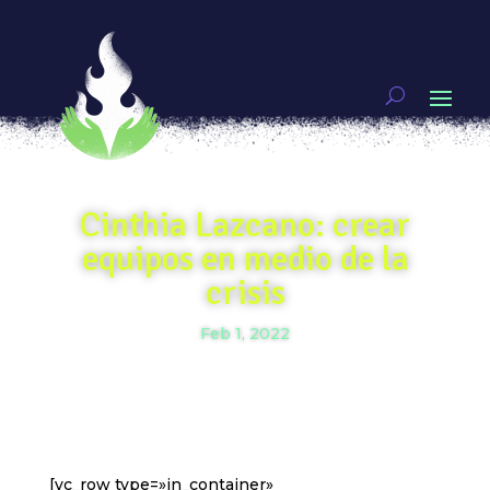
Cinthia Lazcano: crear
equipos en medio de la
crisis
Feb 1, 2022
[vc_row type=»in_container»