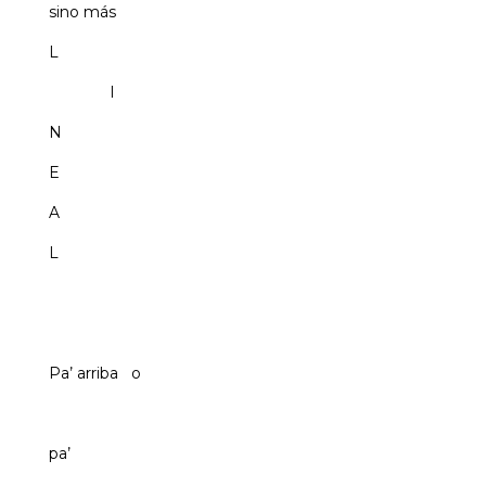
sino más
L
I
N
E
A
L
Pa’ arriba o
pa’