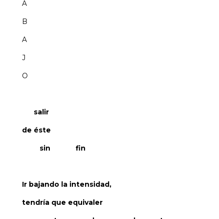
A
B
A
J
O
salir
de éste
sin fin
Ir bajando la intensidad,
tendría que equivaler