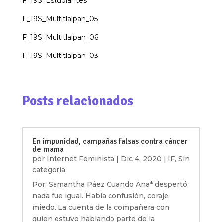
F_19S_Estudiantes
F_19S_Multitlalpan_05
F_19S_Multitlalpan_06
F_19S_Multitlalpan_03
Posts relacionados
En impunidad, campañas falsas contra cáncer
de mama
por
Internet Feminista
|
Dic 4, 2020
|
IF
,
Sin
categoría
Por: Samantha Páez Cuando Ana* despertó,
nada fue igual. Había confusión, coraje,
miedo. La cuenta de la compañera con
quien estuvo hablando parte de la