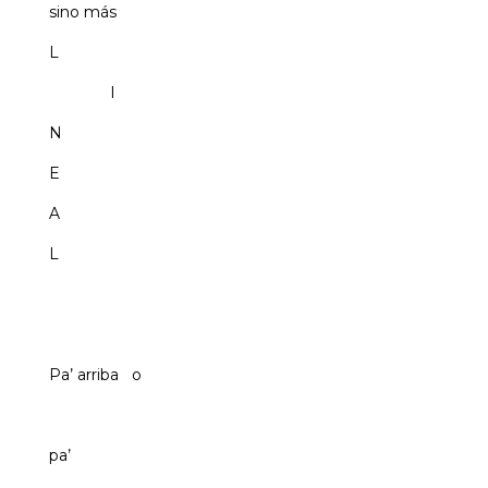
sino más
L
I
N
E
A
L
Pa’ arriba o
pa’