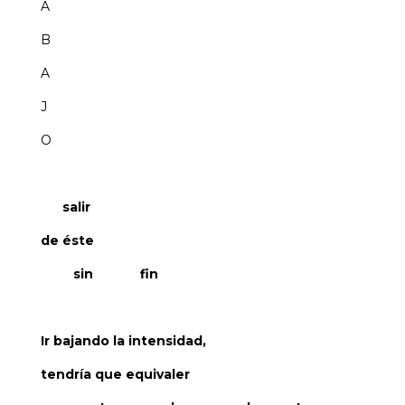
A
B
A
J
O
salir
de éste
sin fin
Ir bajando la intensidad,
tendría que equivaler