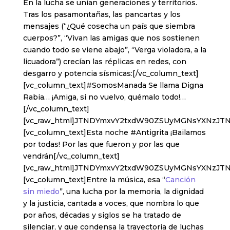
En la lucha se unían generaciones y territorios.
Tras los pasamontañas, las pancartas y los
mensajes (“¿Qué cosecha un país que siembra
cuerpos?”, “Vivan las amigas que nos sostienen
cuando todo se viene abajo”, “Verga violadora, a la
licuadora”) crecían las réplicas en redes, con
desgarro y potencia sísmicas:[/vc_column_text]
[vc_column_text]#SomosManada Se llama Digna
Rabia… ¡Amiga, si no vuelvo, quémalo todo!…
[/vc_column_text]
[vc_raw_html]JTNDYmxvY2txdW90ZSUyMGNsYXNzJT
[vc_column_text]Esta noche #Antigrita ¡Bailamos
por todas! Por las que fueron y por las que
vendrán[/vc_column_text]
[vc_raw_html]JTNDYmxvY2txdW90ZSUyMGNsYXNzJT
[vc_column_text]Entre la música, esa “
Canción
sin miedo
”, una lucha por la memoria, la dignidad
y la justicia, cantada a voces, que nombra lo que
por años, décadas y siglos se ha tratado de
silenciar, y que condensa la trayectoria de luchas