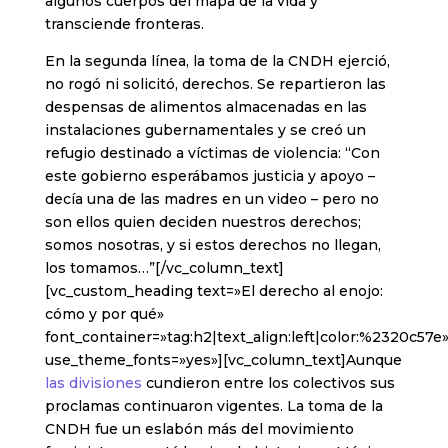
algunos cuerpos del mapa de la vida y
transciende fronteras.
En la segunda línea, la toma de la CNDH ejerció,
no rogó ni solicitó, derechos. Se repartieron las
despensas de alimentos almacenadas en las
instalaciones gubernamentales y se creó un
refugio destinado a víctimas de violencia: “Con
este gobierno esperábamos justicia y apoyo –
decía una de las madres en un video – pero no
son ellos quien deciden nuestros derechos;
somos nosotras, y si estos derechos no llegan,
los tomamos…”[/vc_column_text]
[vc_custom_heading text=»El derecho al enojo:
cómo y por qué»
font_container=»tag:h2|text_align:left|color:%2320c57e
use_theme_fonts=»yes»][vc_column_text]Aunque
las divisiones
cundieron entre los colectivos sus
proclamas continuaron vigentes. La toma de la
CNDH fue un eslabón más del movimiento