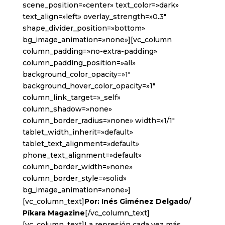
scene_position=»center» text_color=»dark»
text_align=»left» overlay_strength=»0.3″
shape_divider_position=»bottom»
bg_image_animation=»none»][vc_column
column_padding=»no-extra-padding»
column_padding_position=»all»
background_color_opacity=»1″
background_hover_color_opacity=»1″
column_link_target=»_self»
column_shadow=»none»
column_border_radius=»none» width=»1/1″
tablet_width_inherit=»default»
tablet_text_alignment=»default»
phone_text_alignment=»default»
column_border_width=»none»
column_border_style=»solid»
bg_image_animation=»none»]
[vc_column_text]
Por: Inés Giménez Delgado/
Píkara Magazine
[/vc_column_text]
[vc_column_text]La represión cada vez más