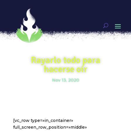
Rayarlo todo para
hacerse oír
Nov 13, 2020
[vc_row type=»in_container»
full_screen_row_position=»middle»