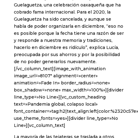
Guelaguetza, una celebración oaxaqueña que ha
cobrado fama internacional. Para el 2020, la
Guelaguetza ha sido cancelada, y aunque se
habla de poder organizarla en diciembre, “eso no
es posible porque la fecha tiene una razón de ser
y responde a nuestra memoria y tradiciones,
hacerlo en diciembre es ridículo”, explica Lucía,
preocupada por sus ahorros y por la posibilidad
de no poder generarlos nuevamente.
[/vc_column_text][image_with_animation
image_url=»8107″ alignment=»center»
animation=»Fade In» border_radius=»none»
box_shadow=»none» max_width=»100%»][divider
line_type=»No Line»][vc_custom_heading
text=»Pandemia global, colapso local»
font_container=»tag:h2|text_align:left|color:%2320c57e
use_theme_fonts=»yes»][divider line_type=»No
Line»][vc_column_text]
La mayoría de las tejateras se traslada a otros