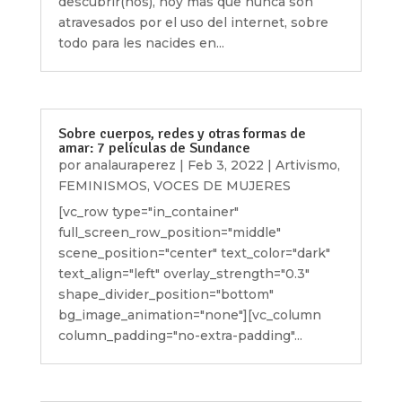
descubrir(nos), hoy más que nunca son
atravesados por el uso del internet, sobre
todo para les nacides en...
Sobre cuerpos, redes y otras formas de
amar: 7 películas de Sundance
por
analauraperez
|
Feb 3, 2022
|
Artivismo
,
FEMINISMOS
,
VOCES DE MUJERES
[vc_row type="in_container"
full_screen_row_position="middle"
scene_position="center" text_color="dark"
text_align="left" overlay_strength="0.3"
shape_divider_position="bottom"
bg_image_animation="none"][vc_column
column_padding="no-extra-padding"...