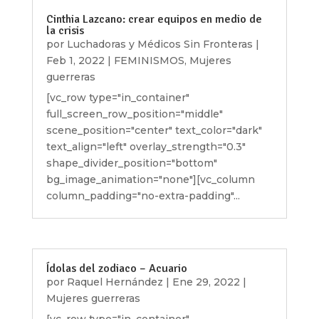
Cinthia Lazcano: crear equipos en medio de
la crisis
por
Luchadoras y Médicos Sin Fronteras
|
Feb 1, 2022
|
FEMINISMOS
,
Mujeres
guerreras
[vc_row type="in_container"
full_screen_row_position="middle"
scene_position="center" text_color="dark"
text_align="left" overlay_strength="0.3"
shape_divider_position="bottom"
bg_image_animation="none"][vc_column
column_padding="no-extra-padding"...
Ídolas del zodiaco – Acuario
por
Raquel Hernández
|
Ene 29, 2022
|
Mujeres guerreras
[vc_row type="in_container"