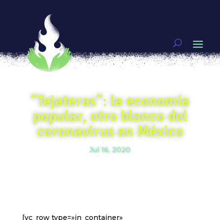
“Tejateras”: la economía
popular, otro blanco del
coronavirus en México
Jul 16, 2020
[vc_row type=»in_container»