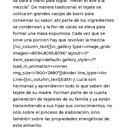
se bate a mano para lograr “meter el aire a la
mezcla”. De manera tradicional, el tejate se
coloca en grandes vasijas de barro para
conservar su sabor, ahí parte de los ingredientes
se condensan y la flor de cacao se eleva para
formar una masa espumosa. Cada vez que se
sirve una porción hay que revolver la mezcla.
[/vc_column_text][vc_gallery type=»image_grid»
images=»8094,8095,8096″ layout=»3″
item_spacing=»default» gallery_style=»7″
load_in_animation=»none»
img_size=»1900×2880″][divider line_type=»No
Line»][vc_column_text]Edith y Lucía son
hermanas y aprendieron todo lo que saben del
tejate de su madre. Forman parte de la cuarta
generación de tejateras de su familia y ya están
transmitiendo a sus hijas sus conocimientos, no
sólo sobre el proceso de elaboración, sino
también sobre las propiedades energéticas de
este alimento.