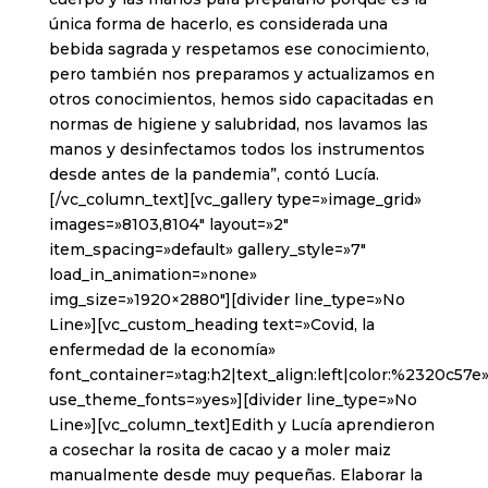
única forma de hacerlo, es considerada una
bebida sagrada y respetamos ese conocimiento,
pero también nos preparamos y actualizamos en
otros conocimientos, hemos sido capacitadas en
normas de higiene y salubridad, nos lavamos las
manos y desinfectamos todos los instrumentos
desde antes de la pandemia”, contó Lucía.
[/vc_column_text][vc_gallery type=»image_grid»
images=»8103,8104″ layout=»2″
item_spacing=»default» gallery_style=»7″
load_in_animation=»none»
img_size=»1920×2880″][divider line_type=»No
Line»][vc_custom_heading text=»Covid, la
enfermedad de la economía»
font_container=»tag:h2|text_align:left|color:%2320c57e
use_theme_fonts=»yes»][divider line_type=»No
Line»][vc_column_text]Edith y Lucía aprendieron
a cosechar la rosita de cacao y a moler maiz
manualmente desde muy pequeñas. Elaborar la